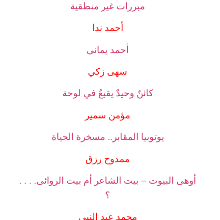
مبررات غير منطقية
أحمد ندا
أحمد يمانى
سهى زكي
كائنٌ وحيدٌ يقبعُ في لوحة
مؤمن سمير
يوتوبيا المقابر.. مسخرة الحياة
ممدوح رزق
أوهى البيوت – بيت الشاعر أم بيت الروائى. . . .
؟
محمد عبد النبي