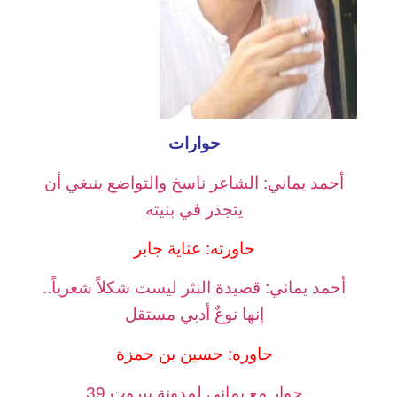
حوارات
أحمد يماني: الشاعر ناسخ والتواضع ينبغي أن
يتجذر في بنيته
حاورته: عناية جابر
أحمد يماني: قصيدة النثر ليست شكلاً شعرياً..
إنها نوعٌ أدبي مستقل
حاوره: حسين بن حمزة
حوار مع يماني لمدونة بيروت 39