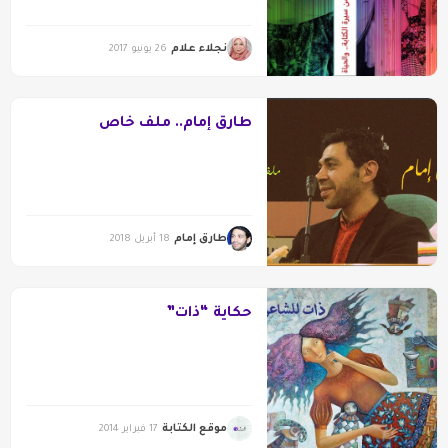
نجلاء علام
26 يونيو 2017
طارق إمام.. ملف خاص
طارق إمام
18 أبريل 2018
حكاية “ذات”
موقع الكتابة
17 فبراير 2014