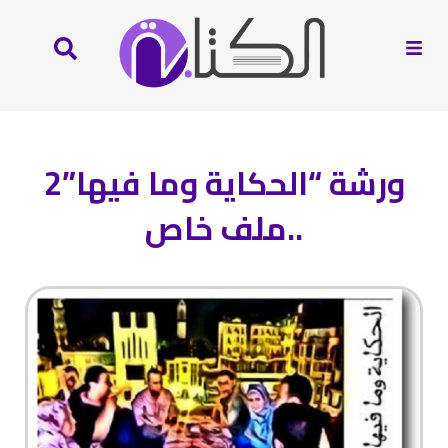
ورشة “الحكاية وما فيها”2
..ملف خاص