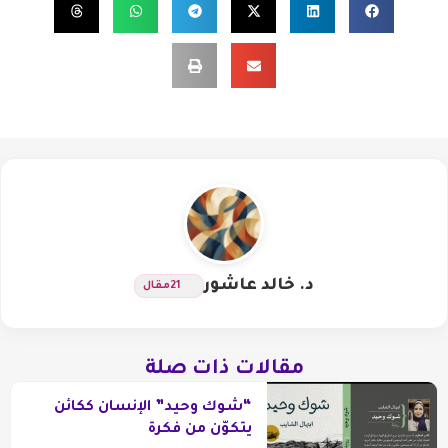
د. خالد عاشور
21
مقال
مقالات ذات صلة
“شوك وحيد” الإنسان ككائن
يتكوّن من فكرة