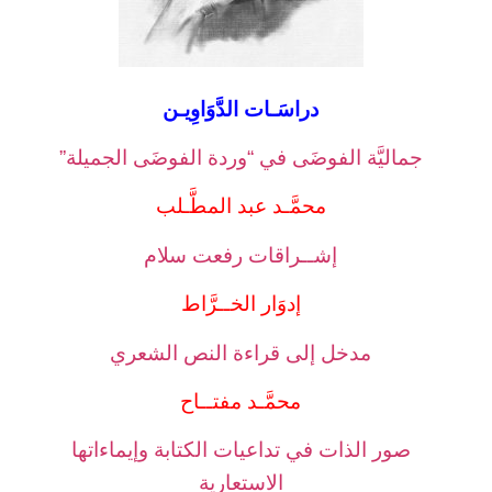
دراسَـات الدَّوَاوِيـن
جماليَّة الفوضَى في “وردة الفوضَى الجميلة”
محمَّـد عبد المطَّـلب
إشــراقات رفعت سلام
إدوَار الخــرَّاط
مدخل إلى قراءة النص الشعري
محمَّـد مفتــاح
صور الذات في تداعيات الكتابة وإيماءاتها
الاستعارية