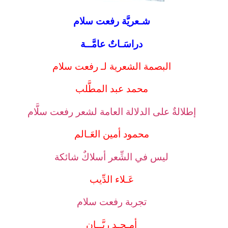
شـعريَّة رفعت سلام
دراسَـاتٌ عامَّــة
البصمة الشعرية لـ رفعت سلام
محمد عبد المطَّلب
إطلالةٌ على الدلالة العامة لشعر رفعت سلَّام
محمود أمين العَـالم
ليس في الشِّعر أسلاكٌ شائكة
عَـلاء الدِّيب
تجربة رفعت سلام
أمـجـد ريَّــان