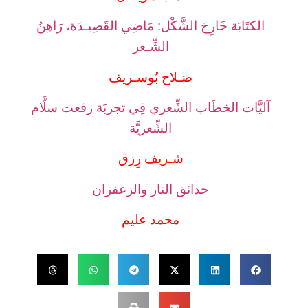
الكتَابَة خَارِجَ الشَّكْل: مَاضِي القَصِيـدَة، رَاهِنُ
الشِّـعر
صَـلاح بُوسـريف
آليَّات الخطَاب الشِّعري فِي تجربَة رفعت سلَّام
الشِّعريَّة
شـريف رِزق
حدائق النار والزعفران
محمد عليم