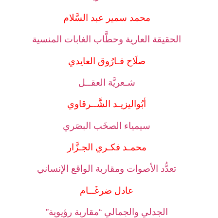
محمد سمير عبد السَّلام
الحقيقة العارية وحطَّاب الغابات المنسية
صلَاح فـارُوق العايدي
شـعريَّة العقــل
أبُواليزيـد الشَّــرقاوي
سيمياء الصخَب البصَري
محمـد فكـري الجـزَّار
تعدُّد الأصوات ومقاربة الواقع الإنساني
عادل ضرغَــام
الجدلي والجمالي “مقاربة رؤيوية”