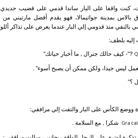
، كنت واقفا على البار ساندا قدمي على قضيب حديدي
ق بالاس بمدينة جواتيمالا، فهو يقدم أفضل مارتيني من 
 بالنفي منذ قدومي إلي البار عندما يعرض على تذاكر أللوت
إليه بلطف:
?”- كيف حالك جنرال , ما أخبار حياتك”
Q
عمل ليس جيدا، ولكن ممكن أن يصبح أسوء” .
ل ؟”
 ووضع الكأس على البار والتفت إلي مرافقي:
شكرا , مع السلامة .
Gra cai
تذكرة لوتري على الرجل الواقف بجانبي، سالت مرافقي :