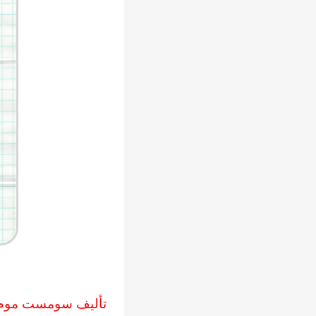
تأليف سومست موم