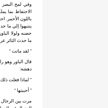
وفي لمح البصر أ
الاحتفاظ بما يم
باللون الأحمر. ا
ينتبهوا إلي ما ح
حضنه ولولا الباو
ما حدث الثائر عر
” لقد ماتت “
قال الباور وهو ر
دهشة:
” لماذا فعلت ذلك 
” أحببتها “
مرت بين الرجال 