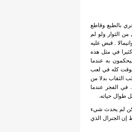
جري بالطبع وقاطع
ن الثوار ولو لم
تيمالا . قبض عليه
ثيرا في مثل هذه
سيحكمون به عندما
لوقت كله في لعب
ب الثقاب بدلا من
 في الفجر عندما
ل طوال حياته.
لكن لم يحدث شيء
إن الجنرال الذي