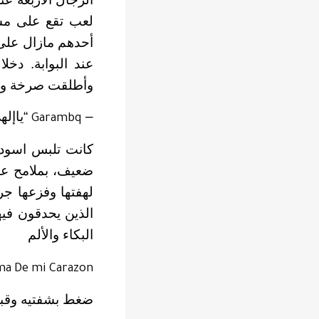
لعب تقع على مس
أحدهم مازال على 
عند البوابة. دخ
وأطلقت صرخة وفت
–
“ياإله
Garambq
كانت تلبس اسود 
ضعيف، بملامح عا
لهفتها وفزعها جر
الذين يحدقون في
البكاء والألم
ma De mi Carazon
ضغط بشفتيه وقبله