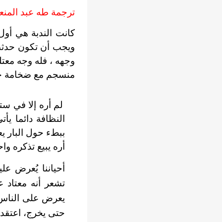
ترجمة طه عبد المنع
كانت الندبة هي أول
ويجب أن تكون حدثت
وجهه ، فله وجه معتل
منسجم مع ضخامة جس
لم أره إلا في س
النظافة دائما يأ
ببطء حول البار يع
أره يبيع تذكره وا
أحياننا يُعرض ع
تشعر أنه معتاد 
يعرض على الناس أر
حتى يخرج، اعتقد 