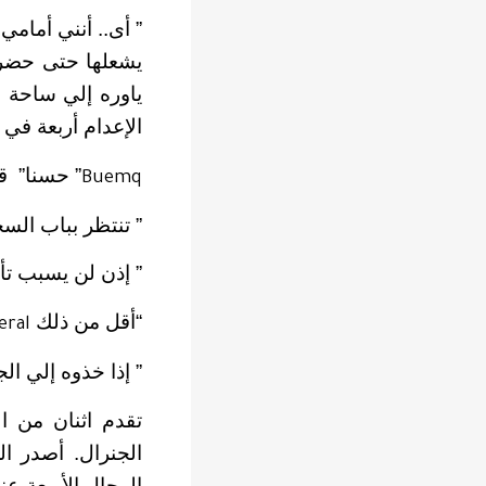
” أى.. أنني أمامي
يشعلها حتى حضر ا
ياوره إلي ساحة 
الإعدام أربعة في 
” حسنا” ق
Buemq
” تنتظر بباب الس
” إذن لن يسبب تأ
“أقل من ذلك
eral
” إذا خذوه إلي الج
تقدم اثنان من ال
الجنرال. أصدر ال
الرجال الأربعة عن