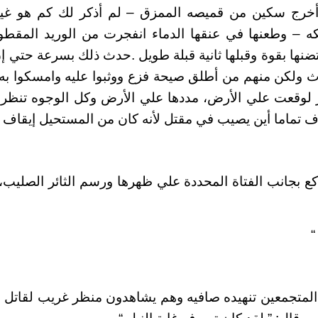
خرج سكين من قميصه الممزق – لم أذكر لك كم هو غيو
لكه – وطعنها في عنقها الدماء انفجرت من الوريد المق
حتضنها بقوة وقبلها ثانية قبلة طويل .حدث ذلك بسرعة حتي 
دث ولكن منهم من أطلق صيحة فزع ووثبوا عليه وامسكوا به،
ر لوقعت علي الأرض، مددها علي الأرض وكل الوجوه تنظر 
ف تماما أين يصيب في مقتل لأنه كان من المستحيل إيقاف 
اكع بجانب الفتاة المحددة علي ظهرها ورسم الثائر الصليب،
“
المتجمعين تنهيده صافيه وهم يشاهدون منظر غريب لقاتل