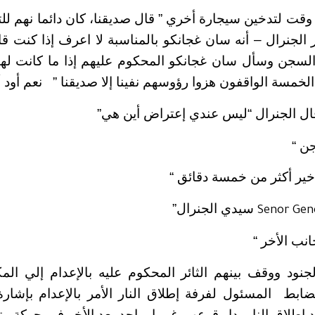
 وقت لتدخين سيجارة أخري ” قال صديقنا، كان دائما نهم للت
لجنرال – أنه سان غجانكو بالمناسبة لا اعرف إذا كنت قابل
السجن وسأل سان غجانكو المحكوم عليهم إذا ما كانت لهم
الخمسة الواقفون هزوا رؤوسهم نفينا إلا صديقنا ” نعم أود 
ال الجنرال “ليس عندي إعتراض أين هي”
جن “
خير أكثر من خمسة دقائق “
سيدي الجنرال”
Senor Gen
انب الأخر “
جنود ووقف بينهم الثائر المحكوم عليه بالإعدام إلي الم
ضابط المسئول لفرفة إطلاق النار الأمر بالإعدام بإشار
د إطلاق النار بدا وقوعهم غريبا، واحد بعد الأخر في حركة مت