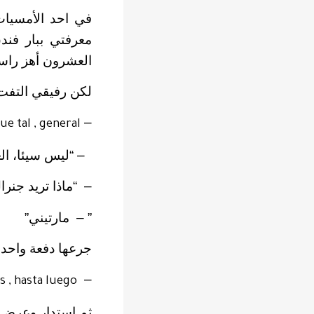
في احد الأمسيات
معرفتي ببار فند
العشرون أهز راسي
لكن رفيقي التفت 
–
ue tal , general
– “ليس سيئا، ال
– “ماذا تريد جنرا
” – مارتيني”
جرعها دفعة واحدة
–
s , hasta luego
ثم استدار وعرض 