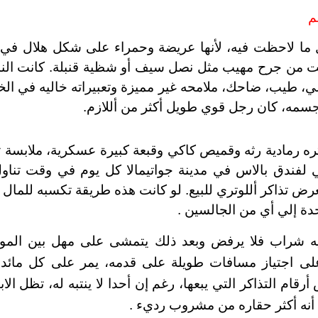
م
 ما لاحظت فيه، لأنها عريضة وحمراء على شكل هلال في 
 من جرح مهيب مثل نصل سيف أو شظية قنبلة. كانت الند
ي، طيب، ضاحك، ملامحه غير مميزة وتعبيراته خاليه في الخ
مه، كان رجل قوي طويل أكثر من أللازم.
تره رمادية رثه وقميص كاكي وقبعة كبيرة عسكرية، ملابسة 
تي لفندق بالاس في مدينة جواتيمالا كل يوم في وقت تناو
رض تذاكر أللوتري للبيع. لو كانت هذه طريقة تكسبه للمال فإ
حدة إلي أي من الجالسين .
ليه شراب فلا يرفض وبعد ذلك يتمشى على مهل بين الموا
على اجتياز مسافات طويلة على قدمه، يمر على كل مائدة
قام التذاكر التي يبعها، رغم إن أحدا لا ينتبه له، تظل ال
أنه أكثر حقاره من مشروب رديء .