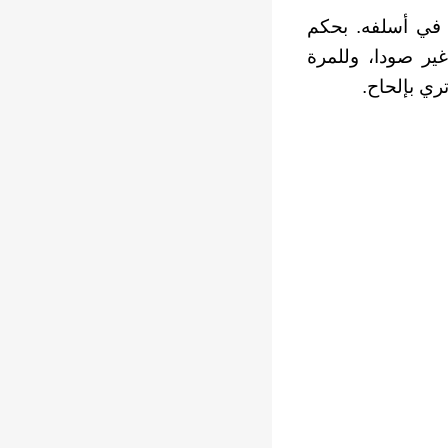
 في أسلفه. بحكم
غير صودا، وللمرة
ري بإلحاح.