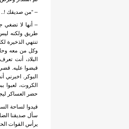
– “من صديقك !.. ه
– أنها لا تضغي 
طريق ولكنه ليس 
تنتهي الذخيرة لكا
وكل من معه وحاك
البلاد، أنت تعر
قبضوا عليه. قضي
البوكر. اخبرني أ
الكروت، لعبوا ب
حضر العساكر ليجل
قيدوا لساحة الس
سأل صديقنا الضا
يرأس القوات الح