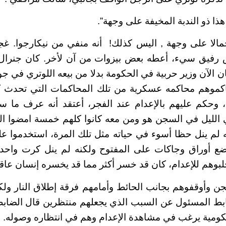
ذا ذو الندبة المخيفة على وجهة”.
جمالا على وجهة , اليس كذلك! أنه منفي من نيكارجوا. غ
رفيق سيء، أعطه بعض بيزوات من آن لأخر. كان جنرال م
ن الآن وزير حربية في الحكومة بدلا من بيعه اللوتري في جوا
موهم محاكمه عسكرية من تلك المحاكمات التي تحدث ك
ف، وحكم عليهم بالإعدام عند الفجر، أعتقد أنه عرف ما 
 الليل في السجن هو ومن معه كانوا كلهم خمسة امضوا ا
نه لم ينل حظا أسوء في حياته مثل تلك المرة، استخدموا عل
بضع أوراق وجاكات على المفتوح ولكنه لم ينل كرت واحد.
بوهم للإعدام، كان قد خسر أكثر مما قد يخسره إنسان عاق
جن وأوقفوهم بجانب الحائط وأمامهم فرقة إطلاق النار و
بط المسئول عن السبب الذي يجعلهم منتظرين قال الضابط 
كومية يرغب في مشاهدة الإعدام وهم في انتظاره وصوله.