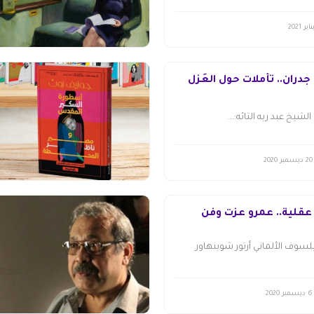
جدران.. تأملات حول العَزل
لشيخ عبد ربه التائه:...
20 ديسمبر 2020
 عقلية.. عمرو عزت وفن
لسوف الألماني أرتور شوبنهاور
6 ديسمبر 2020