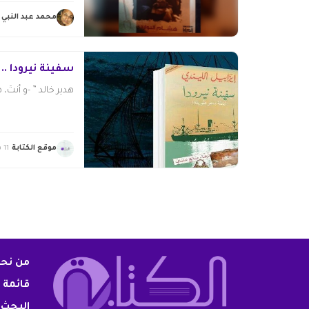
محمد عبد النبي
سفينة نيرودا .
هدير خالد ” -و أنتَ،
موقع الكتابة
11 سبتمبر 2020
من نح
قائمة 
البحث 