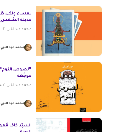
تُعساء ولكن ظُر
مدينة الشمس)
محمد عبد النبي “لا ش
محمد عبد النبي
“لصوص النوم”.. 
موجَّهة
محمد عبد النبي “سي
محمد عبد النبي
السيّد كاف مُعو