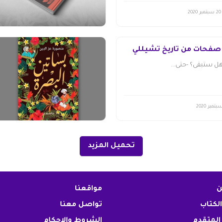
20 سبتمبر 2020
. صفحات من تاريخ تشيللي
 هل ستبقى؟ -حتى...
تحميل المزيد
ن
مواقعنا
الكتاب
تواصل معنا
المتقدم
الشروط والاحكام