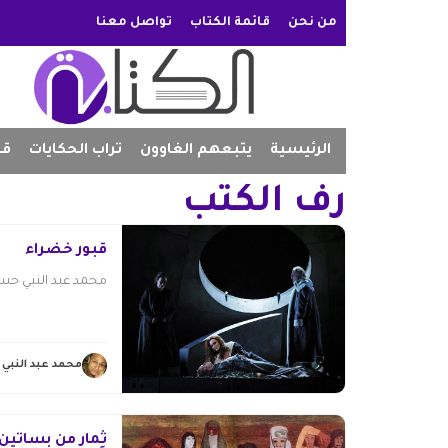
من نحن
قائمة الكتاب
تواصل معنا
الرئيسية
يتبعهم الغاوون
تراب الحكايات
قص
رف الكتب
قبور خضراء
محمد عبد النبي حسن
محمد عبد النبي
ثِمار من بساتين