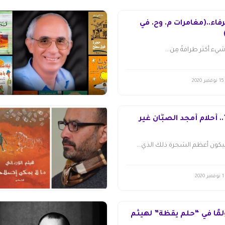
فاء..(مغامرات م. وح. في
يء أكثر طرافةً مِن...
15 نوفمبر 2020
أحلام أمجد الصبَّان غير
كون أعظم السَحرة ذلك الذي...
1 نوفمبر 2020
لمًا في “حلم يقظة” لهيثم