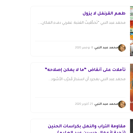
طعم القرنفل لا يزول
محمد عبد النبي “تَخطَّيتُ العَتبة. غمرني دفء المكان،...
محمد عبد النبي
8 نوفمبر 2020
تأملات على أنقاض “ما لا يمكن إصلاحه”
محمد عبد النبي بمجرد أن استدارَ مُدرّب الأُسُود...
محمد عبد النبي
25 أكتوبر 2020
مقاومة التراب والنمل بكراسات الحنين