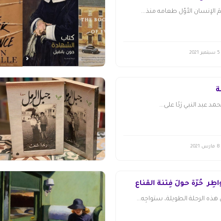
 الإنسان الأوّل طعامه منذ...
5 سبتمبر 2021
ة
 عبد النبي رَدًا على...
8 مارس 2021
طِر حُرّة حولَ فِتنة القناع
هذه الرحلة الطويلة، ستواجِه...