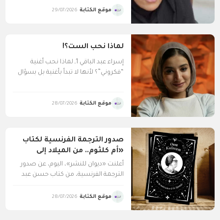
موقع الكتابة
29/07/2026
لماذا نحب الست؟!
إسراء عبد الباقي 1ـ لماذا نحب أغنية
“فكروني”؟ لأنها لا تبدأ بأغنية بل بسؤال
ثقيل...
موقع الكتابة
28/07/2026
صدور الترجمة الفرنسية لكتاب
«أم كلثوم.. من الميلاد إلى
الأسطورة»
أعلنت «ديوان للنشر»، اليوم، عن صدور
الترجمة الفرنسية، من كتاب حسن عبد
الموجود «أم كلثوم.....
موقع الكتابة
28/07/2026