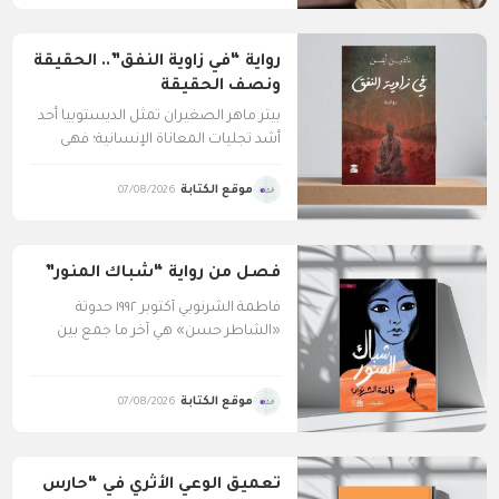
رواية “في زاوية النفق”.. الحقيقة
ونصف الحقيقة
بيتر ماهر الصغيران تمثل الديستوبيا أحد
أشد تجليات المعاناة الإنسانية؛ فهي
مزيج من الخيال والواقع،...
موقع الكتابة
07/08/2026
فصل من رواية “شباك المنور”
فاطمة الشرنوبي أكتوبر ١٩٩٢ ​حدوتة
«الشاطر حسن» هي آخر ما جمع بين
رقية وجدّتها، قبل...
موقع الكتابة
07/08/2026
تعميق الوعي الأثري في “حارس