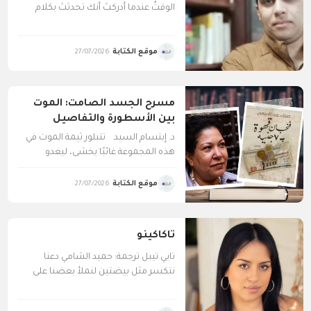
الوقتُ عندما أدركتَ أنك تحدثتَ بكلام
مكرّر فى تلك...
موقع الكتابة
27/07/2026
مسرح الجسد الصامت: الموت
بين الأسطورة والتفاصيل
اليومية في ‘فنجان قهوة ب7
د. إبتسام السيد ‏تتبلور ثيمة الموت في
جنيه'”
هذه المجموعة غائبًا يخشى، ليغدو
حضورًا يمارس...
موقع الكتابة
27/07/2026
​تاكاكينو
تايي تيبل ترجمة: حميد الشامي دعنا
نتكسر مثل بيضتين لنملأ بعضنا على
سرير واحد لنحتشد...