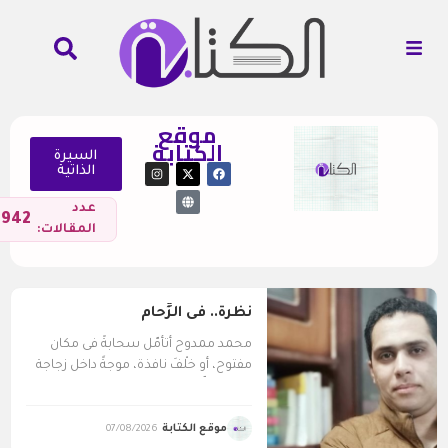
موقع
الكتابة
السيرة
الذاتية
عدد
6942
المقالات:
نظرة.. فى الزِّحام
محمد ممدوح أتأمّل سحابةً فى مكان
مفتوح، أو خلْفَ نافذة، موجةً داخل زجاجة
أنثرها بكفّىّ...
موقع الكتابة
07/08/2026