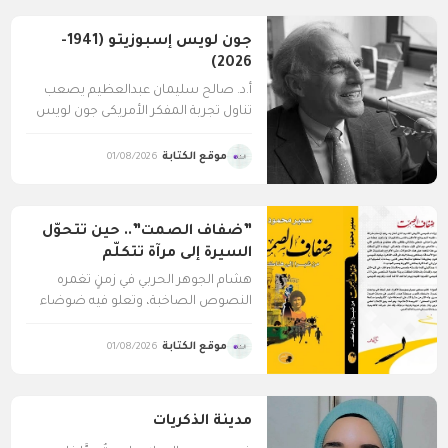
جون لويس إسبوزيتو (1941-
2026)
أ.د. صالح سليمان عبدالعظيم يصعب
تناول تجربة المفكر الأمريكي جون لويس
إسبوزيتو John Louis
Espositoبوصفها...
موقع الكتابة
01/08/2026
‎”ضفاف الصمت”.. حين تتحوّل
السيرة إلى مرآة تتكلّم
هشام الجوهر الحربي في زمنٍ تغمره
النصوص الصاخبة، وتعلو فيه ضوضاء
السرديات المتكررة حتى تكاد...
موقع الكتابة
01/08/2026
مدينة الذكريات