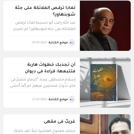
لماذا ترقص الملائكة على جثة
شوبنهاور؟
عبد الله راغب أبو حسيبة لماذا ترقص
الملائكة على جثة شوبنهاور؟ لم تصبح
إلهًا يا...
موقع الكتابة
28/07/2026
أن تجذبك خطواتٌ هاربة
فتتبعها: قراءة في ديوان
“خطوات هاربة من طريق”
إسلام مصطفى عبده “كَدِماءٍ تَنتَشِرُ في
للشاعرة مروة مجدي
مَاءٍ، تَذُوبُ مَشاعِري فيهِم. لم أعُدْ أخشَى
المَوتَ، فَمِن...
موقع الكتابة
27/07/2026
غريبٌ فى مقهى
محمد ممدوح العاشرة ليلاً؛ لقد باغتكَ