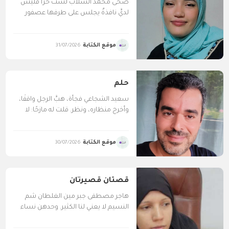
ضحى محمد السلاب لستُ حرًّا فليس
لديَّ نافذةٌ يجلس على طرفها عصفور
وليس لديَّ بديلٌ...
موقع الكتابة
31/07/2026
حلم
سعيد الشجاعي فجأة، هبَّ الرجل واقفًا،
وأخرج منظاره، ونظر. قلت له مازحًا: لا
تخبر أحدًا...
موقع الكتابة
30/07/2026
قصتان قصيرتان
هاجر مصطفى جبر مين الغلطان شم
النسيم لا يعني لنا الكثير. وحدهن نساء
العائلة يفرحن...