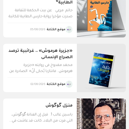
الطابية”
حاتم مرعي عن بيت الحكمة للثقافة
صدرت مؤخرا رواية حارس الطابية للكاتبة
عفت بركات والتي...
موقع الكتابة
05/08/2026
«جزيرة هرموش» .. غرائبية ترصد
الصراع الإنسانى
محمد ممدوح فى روايته «جزيرة
هرموش.. فانتازيا يُحكى أنّ» الصادرة عن
دار غايا للإبداع 2024م،...
موقع الكتابة
02/08/2026
منزل گوگوش
ياسين غالب 1. قيل إن الفنانة گوگوش،
التي فرت من البلاد، كانت قد عاشت في...