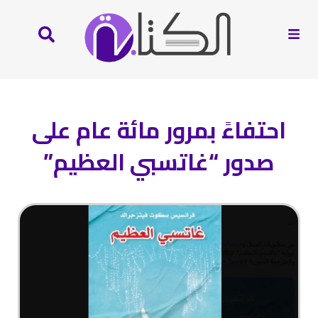
احتفاءً بمرور مائة عام على
صدور “غاتسبي العظيم”