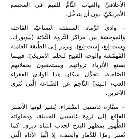
الأخلاقيِّ والغياب التَّامِّ للقيم في المجتمع
الأمريكيّ، دون أن يتدخَّل.
– وادي الرَّماد: المنطقة الصناعيّة القاحلة
والموحشة بين مراكز الثَّروة الثَّلاثة (نيويورك،
وِست-إيغ، إِست-إيغ)، ويرمز إلى الطَّبقة العاملة
المُهمَّشة والوجه القبيح للحلم الأمريكيّ. فبينما
يصنع الأثرياء ثرواتهم ويستمتعون بحفلاتهم
الصَّاخبة، يتحمَّل سكان هذا الوادي الفقراء
العبء البيئيِّ النَّاجم عن الصِّناعة الَّتي تُثري
الآخرين.
– سيَّارة غاتسبي الصَّفراء: يُشير لونها الأصفر
الفاقع إلى ثروة غاتسبي الحَديثة، ومحاولته
الظُّهور بمظهر البذخ لجذب انتباه ديزي. كما
تُعتبر رمزًا للدَّمار والعنف، إذ إنَّها الأداة الَّتي