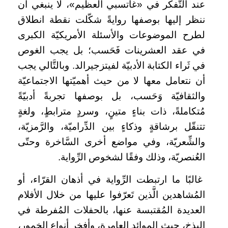
عند التَّفكر في «غاتسبي العظيم»، لا ينبغي أن
ننظر إليها بوصفها روايةً شكّلت نقطة انطلاق
لطرح الموضوعات والأسئلة الأمريكيّة الكبرى
في عقد العشرينات فَحَسب؛ بل يجب الغوص
في ثَراء الكتابة الأدبيّة لفيتزجيرالد. وبالتَّالي يجب
أن نتعامل معها لا من حيث أهميّتها الاجتماعيّة
والثقافيّة وَحَسب، بل بوصفها تجربةً أدبيّةً
مُتكاملةً، ذات بناءٍ متينٍ، وسردٍ مترابطٍ، ولغةٍ
تتنقّل برشاقةٍ وذكاءٍ بين الدِّراميّة، والرَّمزيّة،
والشِّعريّة، وفي مواضع أخرى السَّاخرة وحتّى
العُنصريّة، وذلك وفقًا لشخوص الرِّواية.
غالبًا ما ارتبطت الرِّواية في أذهان القرّاء، أو
المُشاهدين الَّذين تَعرّفوا عليها من خلال الأفلام
العديدة المُقتبسة عنها، بالحفلات المُفرطة في
البذخ، حيث الموائد العامرة، وأفخر أنواع الخمور،