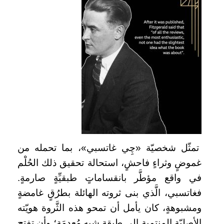
تمثّل شخصيّة «چِي غاتسبي»، بما تحمله من
غموضٍ وثراءٍ فاحشٍ، استحالة تحقيق ذلك الحُلْم
في واقع مؤطَّر بانقساماتٍ طبقيِّةٍ صارمةٍ.
فغاتسبي، الَّذي بنى ثروته الهائلة بطرُقٍ غامضةٍ
ومشبوهةٍ، كان يأمل أن تمحو هذه الثَّروة هويّته
الأصليّة المنتمية إلى طبقةٍ شبه مُعدمَةٍ؛ وأن تفتح