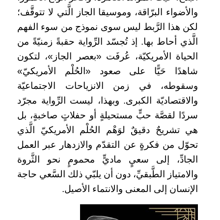
والأضواء البرّاقة، وموسيقا الجاز الَّتي لا تتوقَّف؛
لكن هذا الرَّبط ليس سوى نموذج من سوء الفهم
الَّذي أحاط بها. إذ تُجسّد الرِّواية حقبةً زمنيّةً من
الحياة الأمريكيّة، عُرفَت «بعصر الجاز»، لتكون
شاهدًا حَيًّا على صعود «الحُلْم الأمريكيّ»
وسقوطه، في زمن الانزياحات الاجتماعيّة
والاقتصاديّة الكبرى. وبهذا، ليست الرِّواية مجرّد
سردًا لقصَّة حبٍّ مستحيلةٍ أو حفلاتٍ صاخبةٍ، بل
هي تشريحٌ دقيقٌ لوَهْم الحُلْم الأمريكيّ الَّذي
تحوّل من فكرةٍ عن التقدّم والازدهار عبر العمل
الجادِّ، إلى سعيٍ ماديٍّ محمومٍ نحو الثَّروة
والامتياز الطَّبقيِّ، دون أن يلبّي ذلك السَّعي حاجة
الإنسان إلى المعنى والانتماء الأصيل.