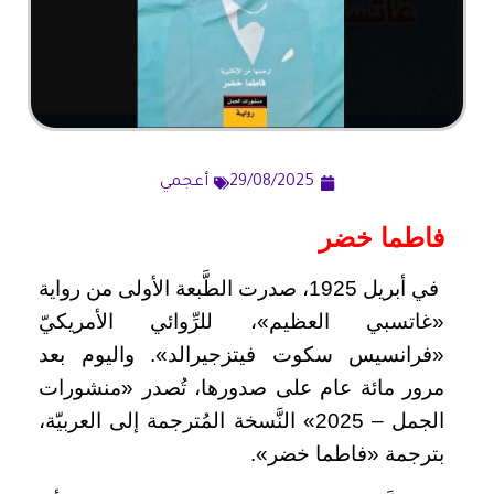
29/08/2025
أعجمي
فاطما خضر
في أبريل 1925، صدرت الطَّبعة الأولى من رواية
«غاتسبي العظيم»، للرِّوائي الأمريكيّ
«فرانسيس سكوت فيتزجيرالد». واليوم بعد
مرور مائة عام على صدورها، تُصدر «منشورات
الجمل – 2025» النَّسخة المُترجمة إلى العربيّة،
بترجمة «فاطما خضر».