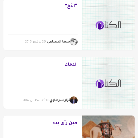
“الأخ”
سها السباعي
26 نوفمبر 2016
الدماء
نزار سرطاوي
10 أغسطس 2014
حين رأى يده