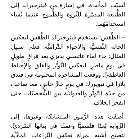
تُسبّب المأساة، في إشارة من فيتزجيرالد إلى
الطَّبيعة المدمّرة للثّروة والطُّموح عندما يُساء
استخدامُهُما.
– الطَّقس: يستخدم فيتزجيرالد الطَّقس ليعكس
الحالة النَّفسيَّة والأجواء الدِّراميَّة. فعلى سبيل
المثال: جاء لقاء غاتسبي بديزي بعد فراقٍ طويلٍ
في يومٍ ماطرٍ، ليعكس التَّوتُّر والقلق والإحباط
العاطفيِّ. ووقعت المشاجرة المحتومة في فندق
بلازا في نيويورك في يومٍ حارٍّ خانقٍ، مما ضاعف
من حدّة التّوتُّر والعدوانيّة بين الشَّخصيّات حتى
انفجر الخلاف.
أضفَت هذه الرُّموز المتشابكة وغيرها، إلى
الرِّواية بُعدًا فلسفيًّا وعمقًا في بنائها السَّرديِّ،
لتصبح أشبه بمرآة تعكس النّزاعات المادِّيِّة