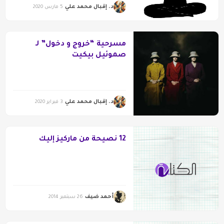
د. إقبال محمد علي
5 مارس 2020
مسرحية “خُروج و دخول” لـ
صموئيل بيكيت
د. إقبال محمد علي
3 فبراير 2020
12 نصيحة من ماركيز إليك
أحمد ضيف
26 سبتمبر 2014