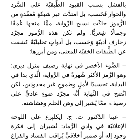
بالفشل بسبب القيود الطَّبقيّة على السَّرد
والحوار فَحَسب، بل امتدَّت عبر شبكةٍ مُعقّدةٍ من
الرُّموز حاكَت نسيج الرِّواية، ممَّا منحها عُمقًا
وجمالًا شِعريًّا. ولم تكن هذه الرُّموز مجرَّد
زخارف أدبيّةٍ وَحَسب، بل أدواتٍ تحليليّةً كشفت
عن الطَّبقات الخفيّة للمعنى، ومن أبرزها:
– الضَّوء الأخضر في نهاية رصيف منزل ديزي:
وهو الرَّمز الأكثر شُهرةً في الرِّواية، الَّذي بدا في
البداية، تجسيدًا لأملٍ وطموحٍ غير محدودَين، لكن
اتَّضح في النِّهاية أنَّه مجرَّد ضوءٍ عاديٍّ على
رصيف، ممَّا يُشير إلى وهن الحلم وهشاشته.
– عينا الدّكتور ت. ج. إيكلبِرغ على اللوحة
الإعلانيّة في وادي الرَّماد: تُشيران إلى فكرة
وجود إله أو ضمير أخلاقيٍّ يُراقب الفساد والفراغ