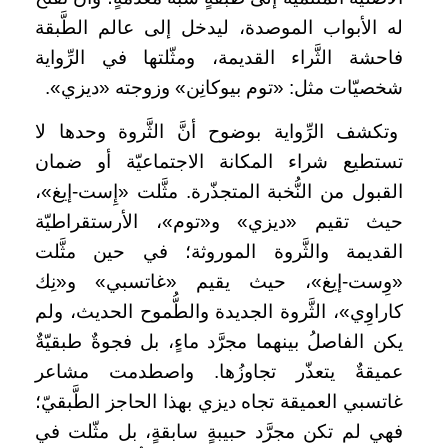
له الأبواب الموصدة، ليدخل إلى عالم الطَّبقة
فاحشة الثَّراء القديمة، ومثّلتها في الرِّواية
شخصيّات مثل: «توم بيوكانِن» وزوجته «ديزي».
وتكشف الرِّواية بوضوح أنَّ الثَّروة وحدها لا
تستطيع شراء المكانة الاجتماعيّة أو ضمان
القبول من النُّخبة المتجذّرة. مثَّلت «إِست-إيغ»،
حيث تقيم «ديزي» و«توم»، الأرستقراطيّة
القديمة والثَّروة الموروثة؛ في حين مثَّلت
«وِست-إيغ»، حيث يقيم «غاتسبي» و«نِك
كاراوِي»، الثَّروة الجديدة والطُّموح الحديث، ولم
يكن الفاصلُ بينهما مجرَّد ماءٍ، بل فجوةٌ طبقيّةٌ
عميقةٌ يتعذّر تجاوزُها. واصطدمت مشاعر
غاتسبي العميقة تجاه ديزي بهذا الحاجز الطَّبقيّ؛
فهي لم تكن مجرَّد حبيبةٍ سابقةٍ، بل مثّلت في