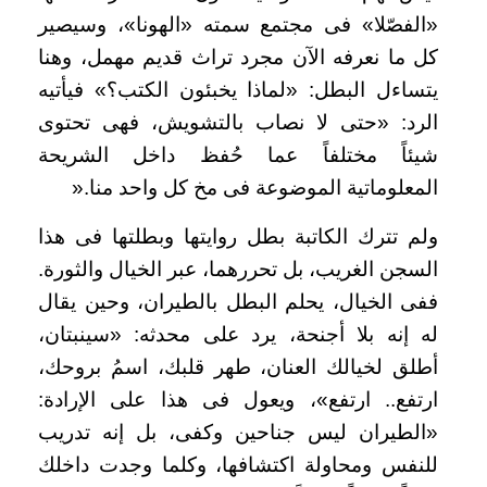
«الفصّلا» فى مجتمع سمته «الهونا»، وسيصير
كل ما نعرفه الآن مجرد تراث قديم مهمل، وهنا
يتساءل البطل: «لماذا يخبئون الكتب؟» فيأتيه
الرد: «حتى لا نصاب بالتشويش، فهى تحتوى
شيئاً مختلفاً عما حُفظ داخل الشريحة
المعلوماتية الموضوعة فى مخ كل واحد منا
».
ولم تترك الكاتبة بطل روايتها وبطلتها فى هذا
السجن الغريب، بل تحررهما، عبر الخيال والثورة.
ففى الخيال، يحلم البطل بالطيران، وحين يقال
له إنه بلا أجنحة، يرد على محدثه: «سينبتان،
أطلق لخيالك العنان، طهر قلبك، اسمُ بروحك،
ارتفع.. ارتفع»، ويعول فى هذا على الإرادة:
«الطيران ليس جناحين وكفى، بل إنه تدريب
للنفس ومحاولة اكتشافها، وكلما وجدت داخلك