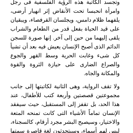
وتجسد الكاتبة هذه الرؤية الفلسفية فى رجل
وامرأة انحبسا تحت الأنقاض إثر انهيار أرضى،
يلفهما ظلام دامس، ويجلسان القرفصاء، ويبقيان
على قيد الحياة بفعل قدر من الطعام والشراب
يلقى إليهما من حين إلى آخر. إنها صورة للسجن
الدائم الذى أصبح الإنسان يعيش فيه بعد أن تشيأ
كل شىء وغابت الحرية وسط القهر والجوع
والصراع الضارى على حيازة الثروة والقوة
والمكانة والجاه
.
ولا تقف الرواية، وهى الثانية لكاتبتها إلى جانب
مجموعتين قصصتين وأربعة كتب للأطفال، عند
هذا الحد، بل تقفز إلى المستقبل، حيث سيفقد
الإنسان تماماً الأشياء التى كانت تمنحه المتعة
والاختيار، وسيصبح البشر مجرد أرقام، كالسجناء،
ليس لهم أسماء، وسيتحدثون لغة قاصرة سمتها