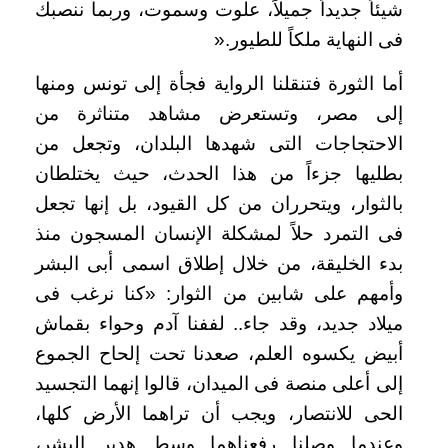
شيئاً جديداً جميلاً، علوت وسموت، وربما ننصبك
فى النهاية ملكاً للطيور
».
أما الثورة فتنقلنا الرواية فجأة إلى تونس ومنها
إلى مصر، وتستعرض مشاهد متناثرة من
الاحتجاجات التى شهدها البلدان، وتجعل من
بطليها جزءاً من هذا الحدث، حيث يختلطان
بالثوار، ويتحرران من كل القيود، بل إنها تجعل
فى التمرد حلاً لمشكلة الإنسان المسجون منذ
بدء الخليقة، من خلال إطلاق اسمى أبى البشر
وأمهم على شابين من الثوار: «كنا نرغب فى
ميلاد جديد، وقد جاء.. لففنا آدم وحواء بقماش
أبيض يكسوه العلم، صعدنا تحت إلحاح الجموع
إلى أعلى منصة فى الميدان، قالوا إنهما التجسيد
الحى للانتصار، ويجب أن تراهما الأرض كلها،
وعندما وصلنا رفعناهما وسط هدير البشر،