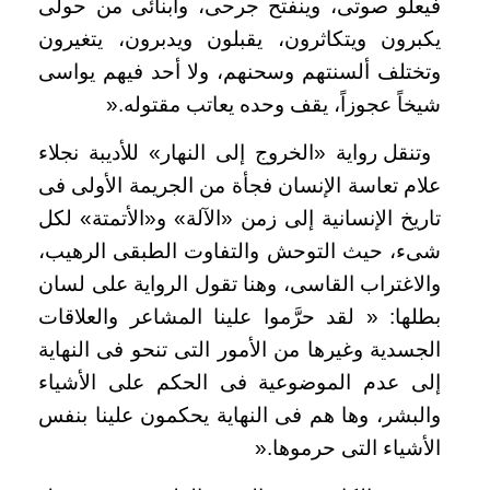
فيعلو صوتى، وينفتح جرحى، وأبنائى من حولى
يكبرون ويتكاثرون، يقبلون ويدبرون، يتغيرون
وتختلف ألسنتهم وسحنهم، ولا أحد فيهم يواسى
شيخاً عجوزاً، يقف وحده يعاتب مقتوله
».
وتنقل رواية «الخروج إلى النهار» للأديبة نجلاء
علام تعاسة الإنسان فجأة من الجريمة الأولى فى
تاريخ الإنسانية إلى زمن «الآلة» و«الأتمتة» لكل
شىء، حيث التوحش والتفاوت الطبقى الرهيب،
والاغتراب القاسى، وهنا تقول الرواية على لسان
بطلها: « لقد حرَّموا علينا المشاعر والعلاقات
الجسدية وغيرها من الأمور التى تنحو فى النهاية
إلى عدم الموضوعية فى الحكم على الأشياء
والبشر، وها هم فى النهاية يحكمون علينا بنفس
الأشياء التى حرموها
».