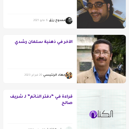
ممدوح رزق
6 مايو 2021
الآخر في ذهنية سلمان رشدي
جهاد الرنتيسي
20 فبراير 2023
قراءة في “دفتر النـائم” لـ شريف
صالح