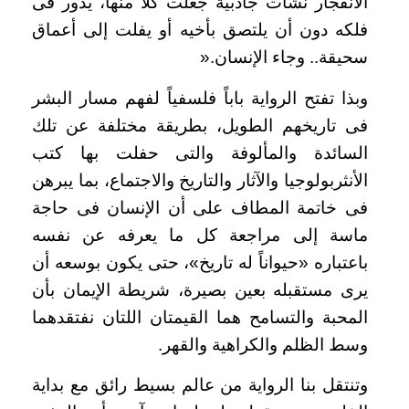
الانفجار نشأت جاذبية جعلت كلاً منها، يدور فى
فلكه دون أن يلتصق بأخيه أو يفلت إلى أعماق
سحيقة.. وجاء الإنسان
».
وبذا تفتح الرواية باباً فلسفياً لفهم مسار البشر
فى تاريخهم الطويل، بطريقة مختلفة عن تلك
السائدة والمألوفة والتى حفلت بها كتب
الأنثربولوجيا والآثار والتاريخ والاجتماع، بما يبرهن
فى خاتمة المطاف على أن الإنسان فى حاجة
ماسة إلى مراجعة كل ما يعرفه عن نفسه
باعتباره «حيواناً له تاريخ»، حتى يكون بوسعه أن
يرى مستقبله بعين بصيرة، شريطة الإيمان بأن
المحبة والتسامح هما القيمتان اللتان نفتقدهما
وسط الظلم والكراهية والقهر
.
وتنتقل بنا الرواية من عالم بسيط رائق مع بداية