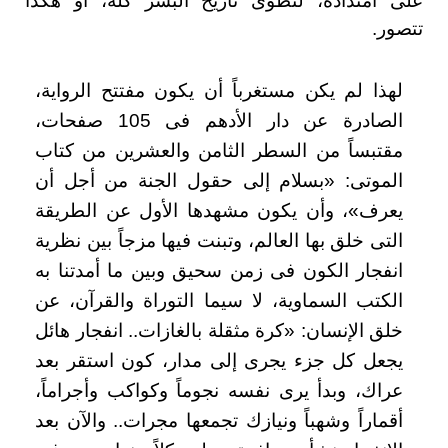
على امتداده، لتطوى تاريخ البشر كله، أو هكذا
تتصور
.
لهذا لم يكن مستغرباً أن يكون مفتتح الرواية،
الصادرة عن دار الأدهم فى 105 صفحات،
مقتبساً من السطر الثامن والعشرين من كتاب
الموتى: «بسلام إلى حقول الجنة من أجل أن
يعرف»، وأن يكون مشهدها الأول عن الطريقة
التى خلق بها العالم، وتبنت فيها مزجاً بين نظرية
انفجار الكون فى زمن سحيق وبين ما أمدتنا به
الكتب السماوية، لا سيما التوراة والقرآن، عن
خلق الإنسان: «كرة مثقلة بالغازات.. انفجار هائل
يجعل كل جزء يجرى إلى مدار، كون استقر بعد
عراك، وبدأ يرى نفسه نجوماً وكواكب وأجراماً،
أقماراً وشهباً ونيازك تجمعها مجرات.. والآن بعد