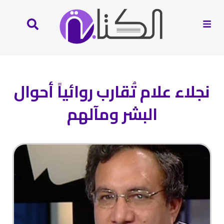
نجلاء علام تُقارب روائياً أحوال
البشر ومآلهم