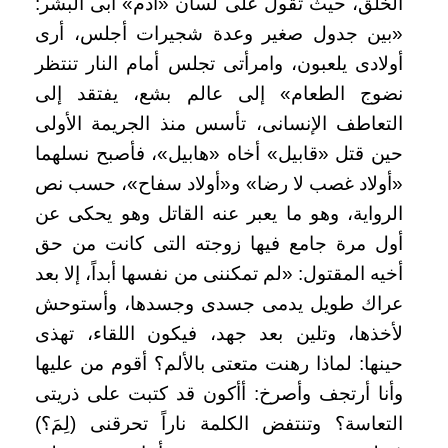
الخلق، حيث تقول على لسان «آدم» أبى البشر:
«بين جدول صغير وعدة شجيرات أجلس، أرى
أولادى يلعبون، وامرأتى تجلس أمام النار تنتظر
نضوج الطعام» إلى عالم بشع، يفتقد إلى
التعاطف الإنسانى، تأسس منذ الجريمة الأولى
حين قتل «قابيل» أخاه «هابيل»، فأصبح نسلهما
«أولاد غصب لا رضا» و«أولاد سفاح»، حسب نص
الرواية، وهو ما يعبر عنه القاتل وهو يحكى عن
أول مرة جامع فيها زوجته التى كانت من حق
أخيه المقتول: «لم تمكننى من نفسها أبداً، إلا بعد
عراك طويل يدمى جسدى وجسدها، وأستوحش
لأخذها، وتلين بعد جهد، فيكون اللقاء، تهذى
حينها: لماذا رهنت متعتى بالألم؟ أقوم من عليها
وأنا أرتجف وأصرخ: أأكون قد كتبت على ذريتى
التعاسة؟ وتنتفض الكلمة ناراً تحرقنى (لِمَ؟)