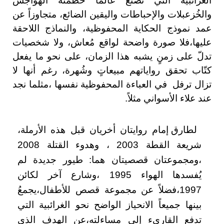
الغرائبية التي تصنع عالماً حطّمتْه الهواجس
والخُزعبلات والإحباطات واليقين الضائع، متجاوزاً عن
عمد نموذج الحكاية المحفوظية، والنماذج اللاحقة
عليها،فلا صورة واضحة لواقع مُعاش، ولا شخصيات
تدلّ على زمنٍ يشبه هذا الزمان، على نحو ما يفعل
كتّاب تحقق رواياتهم مبيعاتٍ وشُهرة، رغم أنها لا
تزال ترفل
في العباءة المحفوظية نفسها ،مثلما نجد
عند علاء الأسواني مثلاً.
لطارق إمام روايتان أخريان قبل هذه الأرملة،
شريعة القطة 2003 ، وهدوء القتلة 2008
،ومجموعتان قصصيتان هما: طيور جديدة لم
يُفسدها الهواء 1995 ،وشارع آخر لكائن
1997،فضلاً عن مجموعة قصص للأطفال،يجمعُ
بينها جميعاً الانحياز الواضح نحو الغرائبية التي
تدفع القاريء إلى مساءلته،عن الهدف الذي