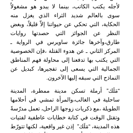
لأجله يكتب الكاتب، بينما لا يبدو هو مشغولاُ
سوى بالعالم شديد الثراء الذي يغزل منه
الحكاية، التي تحكي عن حيواتنا إلاّ قليلاً، وبغض
النظر عن الجوائز التي حصدتها روايات
طارق،وآخرها جائزة ساويرس في الرواية ـ
المركز الثاني ـ عن هدوء القتلة ،فإن الخصوصية
التي يكتب بها تدفعنا إلى محاولة فهم المناطق
الجمالية التي يسعى إلى تفجيرها، كبديل عن
النماذج التي سبقه إليها الآخرون.
“مَلَك” أرملة تسكن مدينة ممطرة، المدينة
ساحلية في الغالب،والمرأة تمشي في أحلامها
الطويلة ،مع ذكريات زوجها الراحل، تعمل مدرّسةً
وتقتل الوقت في كتابة خطابات عاطفية لفتيات
هذه المدينة، “مَلَك”
إذن غير واقعية، لكنها تتورّط