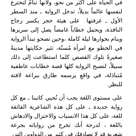
في الحياة على أكثر من نحو، ولأنها تنامُ لتخترع
لنفسها عالماً بديلاً، تدخل الرواية ـ منذ السطر
الأول ـ غرفتها
على هيئة حجر يكسر زجاج
النافذة، ويحمل خطاباً غامضاً يصل إلى سريرها
وينام بجوارها ليلة كاملة ،وحين تصحو تبدأ الرواية
في الخطو مع امرأة مُسنّة، تثير حكايتها مدينةً
صغيرةً تلوك القصص كلما استطاعت إلى ذلك
سبيلاً، لتصبح الرواية كلها قصة خطابات عاطفية
مُتبادَلة، في واقعِ يرسمه طارق ببراعة لافتة
للنظر.
على مستوى اللغة يجب أن نُحيي كاتبنا ـ مع كل
رواية جديدة ـ على كل هذه الشاعرية الفائقة
للغة، على كل هذا الانسياب والاختزال والادهاش
باللغة ، لدرجة أنك تخرج من رواياته بجرعة
شعرية قد لا تصادفك في كثير من الدواوين التي