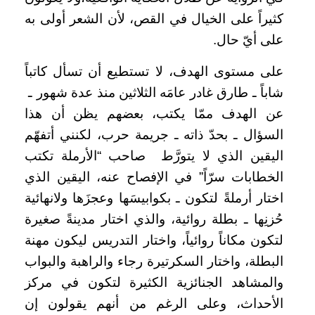
كثيراً على الخيال في القص، لأن الشعر أولى به
على أيّ حال.
على مستوى الهدف، لا تستطيع أن تسأل كاتباً
شاباً ـ طارق غادر عامَه الثلاثين منذ عدة شهور ـ
عن الهدف ممّا يكتب، بعضهم يظن أن هذا
السؤال ـ بحدّ ذاته ـ جريمة حرب، لكنني أتفهّم
اليقين الذي لا يتورَّط
صاحب “الأرملة تكتب
الخطابات سرّاً” في الإفصاح عنه، اليقين الذي
اختار أرملةً لتكون ـ بكوابيسَها وعجزَها ولانهائية
حُزنِها ـ بطلة روائية، والذي اختار مدينةً صغيرة
لتكون مكاناً روائياً، واختار التدريس ليكون مهنة
البطلة، واختار السكرتيرة رجاء والراهبة والبواب
والمشاهد الجنائزية الكثيرة لتكون في مركز
الأحداث، وعلى الرغم من أنهم يقولون إن