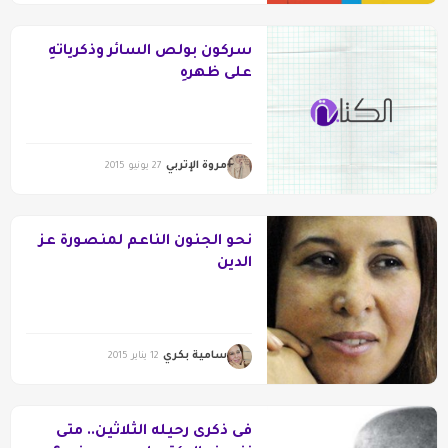
سركون بولص السائر وذكرياتهِ
على ظهرهِ
مروة الإتربي
27 يونيو 2015
نحو الجنون الناعم لمنصورة عز
الدين
سامية بكري
12 يناير 2015
فى ذكرى رحيله الثلاثين.. متى