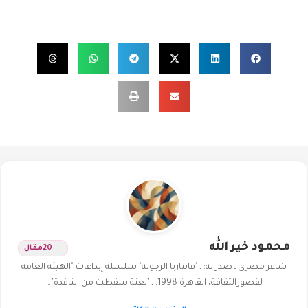
محمود خير الله
20
مقال
شاعر مصري ـ صدر له: ـ "فانتازيا الرجولة" سلسلة إبداعات "الهيئة العامة
لقصورالثقافة، القاهرة 1998. ـ "لعنة سقطت من النافذة"…