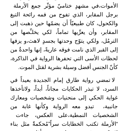
الأموات،في مشهدٍ ختاميّ مؤثّر جمع الأرملة
برجل المقابر، الذي تفوح من فمه رائحة التبغ
والكحول، كان طبيعيّاً أن يضمّها حين ذهبت إلى
المقابر، وأن يعرِّيها تماماً، لكي يخلـِّصها من
الترمُل، ولكي يتوّج وحدتها بجسدٍ لاهث،و يزفها
إلى القبر الذي نامت فوقه عاريةً، إنها واحدةٌ من
لحظات الأسى التي تحفرها الرواية في الذاكرة،
كأنّ الجنس أفضل وسيلة بشرية لقتل الموت.
لا تمضي رواية طارق إمام الجديدة بعيداً في
السرد، لا تبذر الحكايات مجاناً، أبداً، ولاتأخذها
غواية الحكي إلى منحنيات وشخصيات ومعارك
جانبية،
تبدو معه الرواية وكأنها غابة من
الشخصيات النمطية،على العكس، جاءت
“الأرملة تكتب الخطابات سراً”مُحكمةًً مثل بناء