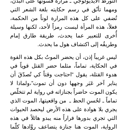
التورط الأيديولوجي ـ مرارة قسوتها على البدن،
ومهما تأنّق في رسم حكايته بلغة الشعر التي
تُضفي على كل هذه المرارة لوناً من الحكمة،
فعلاً، هذه المرأة ليست رمزاً لأحد، لكنها وسيلة
أُخرى للتعبير عما يحدث، طريقة طارق إمام
وطريقُه إلى اكتشاف هول ما يحدث.
ليس غريباً إذن، أن يحضر الموتُ بكل هذه القوة
في الحكاية، تماماً، مثلما حضر القتل قوياً في
هدوء القتلة، يقول “احتاجت وقتاً كي تُصدّقَ أن
يناير آخر عَبَر وجهها دون أن تموت”،ولماذا لا
يكون الموت حاضراً بجنازاته في رواية لم تتخلّص
تماماً ـ لحُسنِ الحظ ـ
من واقعيتها، الموت الذي
يجري بلا هوادة على هذه الأرض ليحصد الحيوات
التي تجري بدورها فراراً منه يبدو هائلاً في هذه
الرواية، الموت هنا جنازة يتضاعف روَّادها كلّما