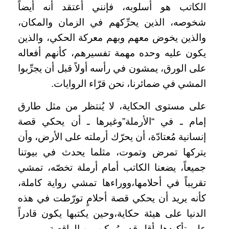
الكاتب هو أسلوبه، فإنني أعتقد أنه أيضاً
شخوصه، الذين يحرِّكهم في الزمان والمكان،
والذين يخوض معهم وبهم معركة الحكي، والذين
يكون عليه وحده مهمة تفسيرهم، كأنهم أفعاله
على الورق، يمشون في رأسه أولاً قبل أن يجرِّبوا
المشي في ضمائرنا، نحن قرّاء الروايات.
على مستوى الحكاية، لا يُنتظر من مثل طارق
إمام ـ في “الأرملة”وغيرها ـ أن يحكي قصة
إنسانية مُعتادّة، أن يحرّك أرملته على الأرض، وأن
يتركها تمرض وتموت، مثلما يحدث في بيوتنا
جميعاً، يضعنا الكاتب أمام أرملة تخصّه، تمشي
تقريباً في أحلامها،ووراءها تمشي رواية كاملة،
كأنه يريد أن يحكي قصة أحلامٍ تورّطت في هذه
الدنيا على هيئة حكاية،وحين يكتبها يكون قادراً
على تأكيدها بأقل قدرٍ مُمكنٍ من الواقعية.