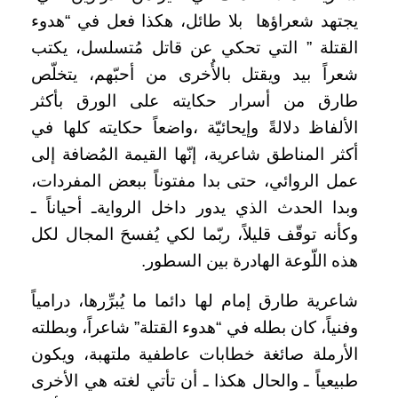
يجتهد شعراؤها
بلا طائل، هكذا فعل في “هدوء
القتلة ” التي تحكي عن قاتل مُتسلسل، يكتب
شعراً بيد ويقتل بالأُخرى من أحبّهم، يتخلّص
طارق من أسرار حكايته على الورق بأكثر
الألفاظ دلالةً وإيحائيّة ،واضعاً حكايته كلها في
أكثر المناطق شاعرية، إنّها القيمة المُضافة إلى
عمل الروائي، حتى بدا مفتوناً ببعض المفردات،
وبدا الحدث الذي يدور داخل الروايةـ أحياناً ـ
وكأنه توقّف قليلاً، ربّما لكي يُفسحَ المجال لكل
هذه اللّوعة الهادرة بين السطور.
شاعرية طارق إمام لها دائما ما يُبرِّرها، درامياً
وفنياً، كان بطله في “هدوء القتلة” شاعراً، وبطلته
الأرملة صائغة خطابات عاطفية ملتهبة، ويكون
طبيعياً ـ والحال هكذا ـ أن تأتي لغته هي الأخرى