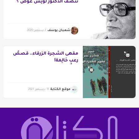
ننصف الدكتور لويس عوض ؟
شعبان يوسف
2 سبتمبر 2020
مقهى الشجرة الزرقاء.. قصصُ
رعبٍ حَالِمة!
موقع الكتابة
11 ديسمبر 2021