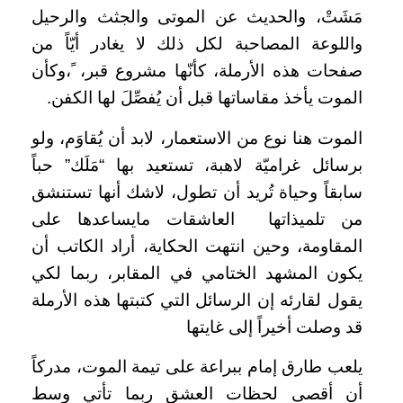
مَشَتْ، والحديث عن الموتى والجثث والرحيل
واللوعة المصاحبة لكل ذلك لا يغادر أيّاً من
صفحات هذه الأرملة، كأنّها مشروع قبر، ً،وكأن
الموت يأخذ مقاساتها قبل أن يُفصِّلَ لها الكفن.
الموت هنا نوع من الاستعمار، لابد أن يُقاوَم، ولو
برسائل غراميّة لاهبة، تستعيد بها “مَلَك” حباً
سابقاً وحياة تُريد أن تطول، لاشك أنها تستنشق
من تلميذاتها
العاشقات مايساعدها على
المقاومة، وحين انتهت الحكاية، أراد الكاتب أن
يكون المشهد الختامي في المقابر، ربما لكي
يقول لقارئه إن الرسائل التي كتبتها هذه الأرملة
قد وصلت أخيراً إلى غايتها
يلعب طارق إمام ببراعة على تيمة الموت، مدركاً
أن أقصى لحظات العشق ربما تأتي وسط