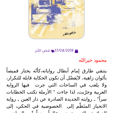
17/04/2018
قص الأثر
محمود خيرالله
ينتقي طارق إمام أبطال رواياته،كأنّه يختار قميصاً
بألوان زاهية، لايُفضّل أن تكون الحكاية قابلة للتكرار،
ولا يلعب في الساحات التي جرت
فيها الرواية
العربية وجرّبت، لذا جاءت " الأرملة تكتب الخطابات
سراً" ـ روايته الجديدة الصادرة عن دار العين ـ رواية
الانحياز المنَظّم إلى
الخصوصية في الحكي، إلى