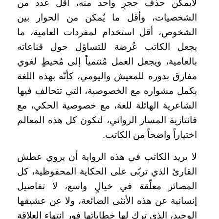
لايمكن حذف حجرٍ واحد منه، أقل عدد من
الشخصيات، وأقل ما يُمكن من الحوار بين
الشخوص، أقل استخدام لمفردات العامية، ما
يجعل الكاتب عُرضة للتساؤل حول قناعاته
بالعامية، ويجعل العمل مُنتمياً إلى مُحيطٍ لغوي
مفارق بدوره للمعيش واليومي، كأنّه بهذه اللغة
يكمل مشواره مع الخصوصية، التي تتحالف فيها
الشاعرية الهائلة للغة، مع خصوصية الحكي، مع
فانتازية المسار الروائي، لتكون كل هذه المعالم
اختياراً واضحاً من الكاتب.
لا يريد الكاتب في هذه الرواية أن يروي عطش
القارئ الذي تربّى على الحكاية المحفوظية، كل
المصائر معلّقة في خيالٍ واسع، لا تفاصيل
إنسانية عن هذه الأنثى الضائعة، ولا عن عشيقها
الوحيد، الذي ترك لها خطاباتها فور انتهاء العلاقة