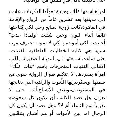
امرأة اسمها مَلَك، وحيدة تعولُها الذكريات، عادت
إلى مدينتها بعد عشرين عاماً من الزواج والإقامة
في القاهرة،كانت زوجة لصائغ رحل لكي يُفاجئها
دائما أثناء النوم، وحين سُئلت “ولماذا عدتِ”
أجابت : لكي أموت،و لكي لا تموت تحترف مهنة
سرية هي كتابة الخطابات العاطفية للفتيات،
حتى ساءت سمعتها في المدينة الصغيرة، ولقَّب
الأهالي الفتيات المنحرفات باسم “بنات مَلَك”،
امرأة بمفردها، لا
تتكلم طوال الرواية سوى مع
صمتها، وسكرتيرتها اللّعوب،والراهبة التي تعالجها
في المستوصف،وبعض الأشباح،أنت حتى لا
تعرف هل قصد الكاتب أن تكون كل شخوصه
تقريباً من النساء أم لا؟ وهل قصد أن يكون كل
الرجال إما بين الأموات أو هم أشباح يتنقّلون