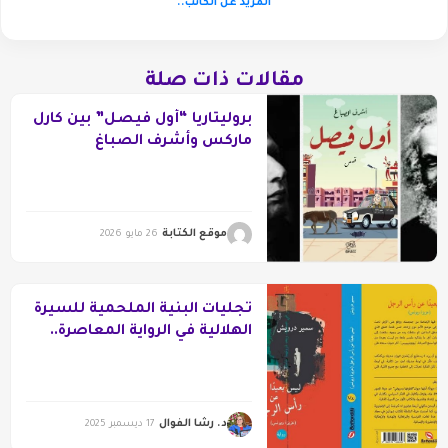
المزيد عن الكاتب..
مقالات ذات صلة
بروليتاريا “أول فيصل” بين كارل
ماركس وأشرف الصباغ
موقع الكتابة
26 مايو 2026
تجليات البنية الملحمية للسيرة
الهلالية في الرواية المعاصرة..
مقاربة سيكوسوسيولوجية
لرواية “ليس بعيدًا عن رأس
الرجل” لسمير درويش
د. رشا الفوال
17 ديسمبر 2025