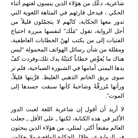
شاعرية، دعْك من هؤلاء الذين ينسون لغتهم أثناء
الحكي ، فيدخل قارئهم في المتاهة اللغوية التي
تدور معها الحكاية، كانّهم لا يتجمّلون قليلاً من
أجل الرواية، تقول “مَلَك” لنفسها مبررة احتياج
الفتيات إلى من يكتب لهنّ الخطابات العاطفية،
ومقللة من شأن رسائل الهواتف المحمولة “ليس
هناك ما يُعوِّض خطاباً كتبَتْهُ يدك تلك،وفردت كفّ
يدها اليمنى أمامها في الشبورة الصباحية، فلم تر
سوى بريق الخاتم الذهبي الغليظ. قرَّبتها قليلاً،
ورأتها مُزرقَّةً وشاحبةً كأنها سبقت جسدها إلى
الموت”.
لا أريد أن أقول إن شاعرية اللغة لعبت الدور
الأكبر في هذه الكتابة، لكنها ـ على الأقل ـ جعلت
العالم مقنعاً أكثر، لمثلي، من هؤلاء الذين يبحثون
في الرواية عن ظلال الحكاية الواقعية،ولا يعوّلون