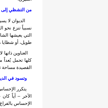
من التشظي إلى ا
الديوان لا يسير
نسبياً تنزع نحو 
التي يعيشها الش
طويل، أو شظايا م
العناوين ذاتها لا
كلها تحمل بُعداً 
القصيدة مساحة تف
وتسود في الديوا
يتكرر الإحساس ب
الآخر – أياً كان
الإحساس بالفراغ 