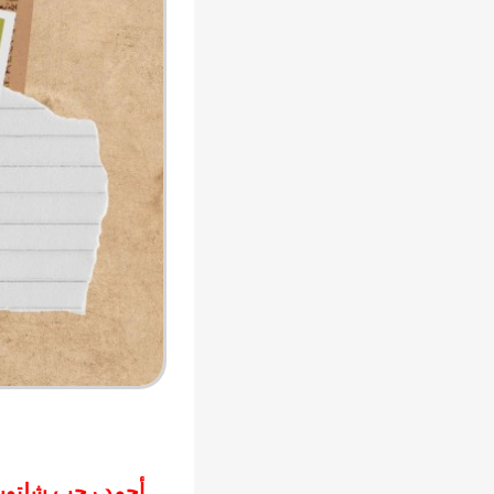
أحمد رجب شلتو