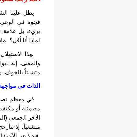
يطل علينا الشاع
فجوة في الوعي، 
بريء، بل علامة ع
لماذا أنا أقل؟ لم
بهذا الاستهلال 
والمعنى. إنه ديو
متشبثاً بالخوف، 
الذات في مواجهة 
في معظم نصوص ال
مطمئنة أو مكتفية
الآخر الجمعي (الم
متشعباً، إذ تتأر
فضلا عن الآخر/ا