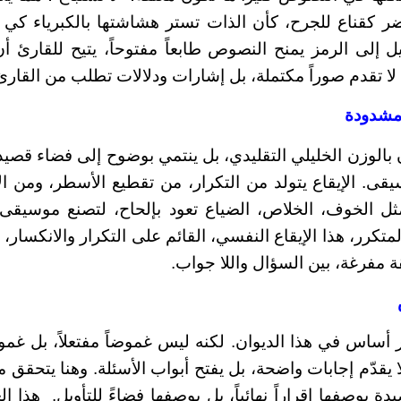
حضر كقناع للجرح، كأن الذات تستر هشاشتها بالكبرياء كي 
ميل إلى الرمز يمنح النصوص طابعاً مفتوحاً، يتيح للقارئ
لا تقدم صوراً مكتملة، بل إشارات ودلالات تطلب من القارئ 
مشدودة
بالوزن الخليلي التقليدي، بل ينتمي بوضوح إلى فضاء قصيدة 
قى. الإيقاع يتولد من التكرار، من تقطيع الأسطر، ومن ا
مثل الخوف، الخلاص، الضياع تعود بإلحاح، لتصنع موسيقى
المتكرر، هذا الإيقاع النفسي، القائم على التكرار والانكسار
ة مفرغة، بين السؤال واللا جواب.
س في هذا الديوان. لكنه ليس غموضاً مفتعلاً، بل غمو
ا يقدّم إجابات واضحة، بل يفتح أبواب الأسئلة. وهنا يتحقق م
يدة بوصفها إقراراً نهائياً، بل بوصفها فضاءً للتأويل. هذا 