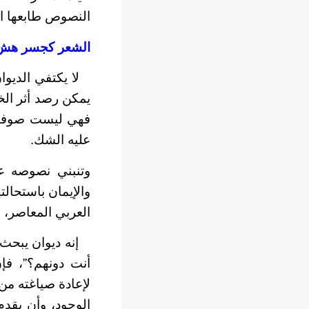
النصوص طابعها ال
الشعر كجسر هش
لا يكتفي الديوا
يمكن رصد أثر ال
فهي ليست صوفية 
عليه الشك.
وتنبني نصوصه عل
والإيمان باستحالت
العربي المعاصر، 
إنه ديوان يبحث عن
أنت دونهم؟”، فإ
لإعادة صياغته من
الوجود، وأن يقدم