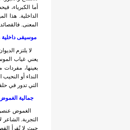
أما الكبرياء، في
الداخلية. هذا ال
المعنى. فالقصائد 
موسيقى داخلية 
لا يلتزم الديوان 
يعني غياب الموسي
بعينها، مفردات 
النداء أو النحيب 
التي تدور في حلق
جمالية الغموض
الغموض عنصر أسا
التجربة. الشاعر ل
حيث لا تُقرأ القص