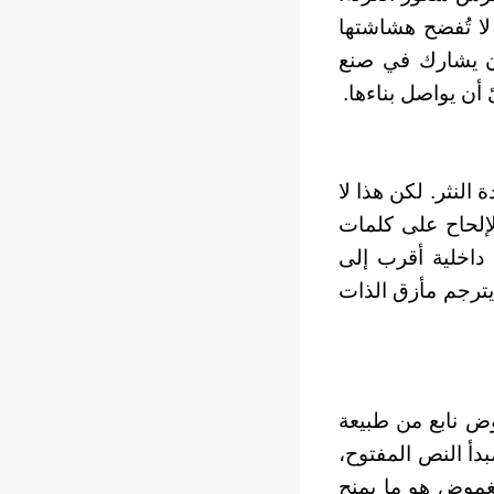
لا تُفضح هشاشتها
 أن يشارك في صنع
أن يواصل بناءها.
النثر. لكن هذا لا
لإلحاح على كلمات
 داخلية أقرب إلى
، يترجم مأزق الذات
ض نابع من طبيعة
بدأ النص المفتوح،
الغموض هو ما يمنح