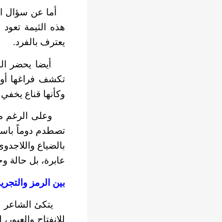
أما عن سؤال الهوي
هذه الثيمة تعود
يعترف بالفرد.
أيضا يحضر البعد
تكشف فراغها أو 
وكأنها قناع يخفي
وعلى الرغم من أن
تصطدم دوماً باست
بالضياع واللاجدو
عابرة، بل حالة و
بين الرمز والتجري
يتكئ الشاعر على 
للانفتاح والعبور،