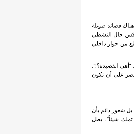
ناك قصائد طويلة
 يعكس حال التشظي
ع من حوار داخلي
، “أهي القصيدة؟!”.
ر يصر على أن تكون
ل شعور دائم بأن
تملك شيئاً”، يطل