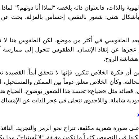
ة والذات، فالعنوان ذاته يلخصه “لماذا أنا دونهم؟” لماذا 
 بأشكال شتى: شعور بالنقص، إحساس بالعزلة، بحث عن 
 الطقوسي في أكثر من موضع، لكن الطقوس هنا لا تمن
عجزها عن إنقاذ الإنسان. الطقوس تتحول إلى ممارسة آلي
 هشاشة الروح.
 فكرة الخلاص تتكرر، فإنها لا تتحقق أبداً. القصيدة تح
حالته. وكأن الخلاص معلق دوماً بين الممكن والمستحيل، 
ى، قصائد مثل «ضياع» تجسد هذا الشعور بوضوح. الضياع ه
جودية شاملة. واللاجدوى تتجلى في عجز الذات عن الإمساك ب
د
صورة شعرية مكثفة، تنزاح نحو الرمز والتجريد. النافذة، 
 لكنها في النصوص كثيراً ما تكون مغلقة، “لا تُستباح”، مما 