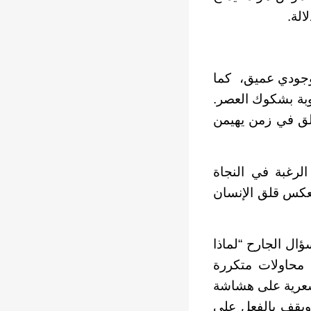
الة.
وجودي عميق، كما
بة بشكوك العصر.
لق في زمن يهيمن
لرغبة في النجاة
ه يعكس قلق الإنسان
ؤال الجارح “لماذا
 محاولات متكررة
 شعرية على هشاشة
 ويقف بالفعل على