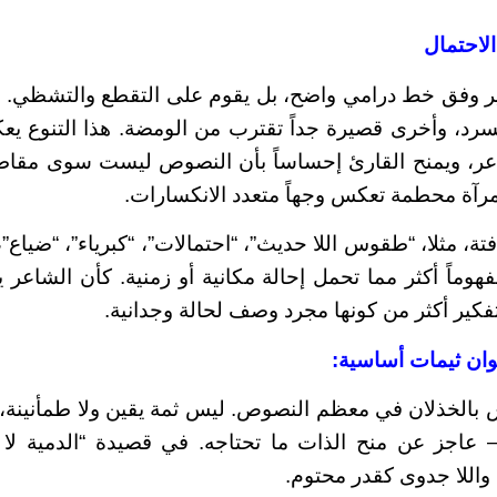
لاحتمال
 وفق خط درامي واضح، بل يقوم على التقطع والتشظي. ه
السرد، وأخرى قصيرة جداً تقترب من الومضة. هذا التنوع
اعر، ويمنح القارئ إحساساً بأن النصوص ليست سوى مقاط
رآة محطمة تعكس وجهاً متعدد الانكسارات.
فتة، مثلا، “طقوس اللا حديث”، “احتمالات”، “كبرياء”، “ضياع”
مفهوماً أكثر مما تحمل إحالة مكانية أو زمنية. كأن الشاع
كير أكثر من كونها مجرد وصف لحالة وجدانية.
ن ثيمات أساسية:
الخذلان في معظم النصوص. ليس ثمة يقين ولا طمأنينة، ب
 – عاجز عن منح الذات ما تحتاجه. في قصيدة “الدمية لا 
واللا جدوى كقدر محتوم.