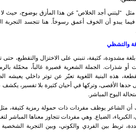
“ليتني أجد الخلاص” عن هذا المأزق بوضوح، حيث لا يع
، فيما يبدو أن الخوف أعمق رسوخاً. هنا تتجسد التجربة ا
افة والتشظي
ة مشدودة، كثيفة، تنبني على الاختزال والتقطيع، حتى 
و شذرات. الجملة الشعرية قصيرة غالباً، محمّلة بالرمز،
قطعة، هذه البنية اللغوية تعبّر عن توتر داخلي يعيشه 
ى حدها الأقصى، وتركها في أحيان كثيرة بلا تفسير، يكشف ع
تحالة البوح المباشر.
ن الشاعر يوظف مفردات ذات حمولة رمزية كثيفة، مثل 
 الكبرياء، الضياع. وهي مفردات تتجاوز معناها المباشر لت
دة، تربط بين الفردي والكوني، وبين التجربة الشخصية و