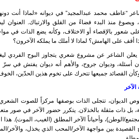
ر “عاطف محمد عبدالمجيد” في ديوانه «لماذا أنت دونه
ويصوغ منذ البدء فضاءً من القلق والارتباك. العنوان ل
لى شعور بالإقصاء أو الاختلاف، وكأنه يضع الذات في مو
اذا أقف على الهامش؟ لماذا لا أملك ما يملكه الآخرون؟
يعلن الشاعر عن مشروع شعري يتجاوز البوح الفردي ليغد
ان أسئلة، وديوان جروح، والأهم أنه ديوان يفتش في سرّ 
وكأن القصائد جميعها تتحرك على تخوم هذين الحدّين، الخوف
الآخر
ديوان، تتجلى الذات بوصفها مركزاً للصوت الشعري، ل
، بل ذات مثقلة بالخذلان. يتكرر حضور الآخر في صور متعدد
جتمع/الوطن)، وأحياناً الآخر المطلق (الغيب، الموت). هذا ا
جح القصيدة بين مواجهة الآخر/المحب الذي يخذل، والآخر/ال
لمطلق.