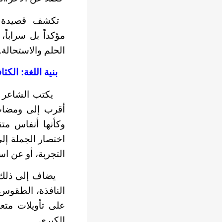
تكشف قصيدة مثل 
مؤكداً بل سراباً
الحلم والاستحالة.
بنية اللغة: الكث
يكتب الشاعر بلغ
أقرب إلى ومضات أ
وكأنها أنفاس مت
اختصار الجملة إل
التجربة، أو عن اس
يضاف إلى ذلك أ
النافذة، الطقوس،
على تأويلات متعد
الكبرى.