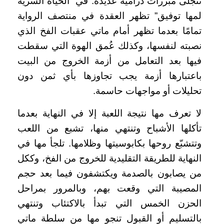
تتجلى مبررات درامية عديدة. في “الحياة السرية
لمها توفيق” تظهر العقدة في منتصف الرواية
تمامًا بعدما تظهر أمام ماتي عقبات الفخ الذي
نصبته لنفسها، وكذلك عُمق الهوة التي سقطت
فيها بعد التعامل من أزمة الخروج من البيت
باعتبارها أزمة يجب تجاوزها بأي ثمن دون
تحليلات أو مواجهات حاسمة.
لا تعرف مها نتيجة اللعبة إلا في النهاية بعدما
تأكلها الأشباح وتنتهي منها، تشبع من اللعب
وتتشبّع روحها بكابوسيتها وظلامها. تلجأ مها في
النهاية للطريقة التقليدية للخروج من الفخ، وككل
من يصابون بالصدمة ويكتشفون فيما بعد حجم
المصيبة التي وقعت بهم، وبالمرور بمراحل
الحزن الخمس التي تبدأ بالاكتئاب وتنتهي
بالتسليم أو القبول تنجو مها من سلطة ماتي