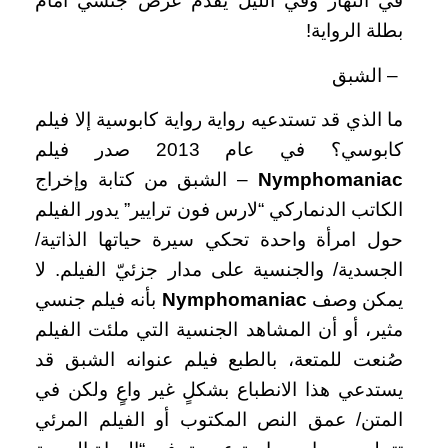
في النهار وفي الليل يقدم عرض جنسي أمام
بطلة الرواية!
– الشبق
ما الذي قد تستدعيه رواية رواية كابوسية إلا فيلم
كابوسي؟ في عام 2013 صدر فيلم
Nymphomaniac
– الشبق من كتابة وإخراج
الكاتب الدنماركي “لارس فون ترايير” يدور الفيلم
حول امرأة واحدة تحكي سيرة حياتها الذاتية/
الجسدية/ والجنسية على مدار جزئيّ الفيلم. لا
يمكن وصف
Nymphomaniac
بأنه فيلم جنسي
مثير، أو أن المشاهد الجنسية التي ملئت الفيلم
صُنعت للمتعة، بالطبع فيلم عنوانه الشبق قد
يستدعي هذا الانطباع بشكلٍ غير واعٍ ولكن في
المتن/ عمق النص المكتوب أو الفيلم المرئي