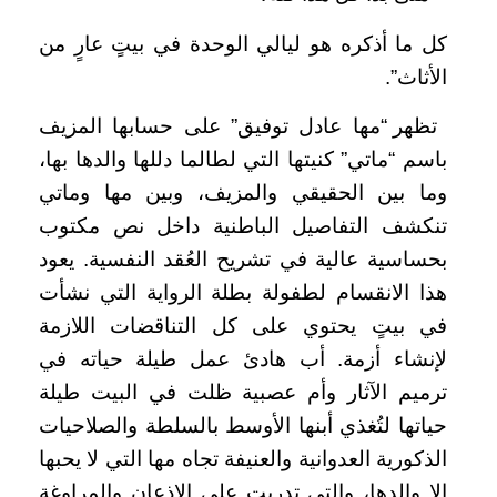
كل ما أذكره هو ليالي الوحدة في بيتٍ عارٍ من
الأثاث”.
تظهر “مها عادل توفيق” على حسابها المزيف
باسم “ماتي” كنيتها التي لطالما دللها والدها بها،
وما بين الحقيقي والمزيف، وبين مها وماتي
تنكشف التفاصيل الباطنية داخل نص مكتوب
بحساسية عالية في تشريح العُقد النفسية. يعود
هذا الانقسام لطفولة بطلة الرواية التي نشأت
في بيتٍ يحتوي على كل التناقضات اللازمة
لإنشاء أزمة. أب هادئ عمل طيلة حياته في
ترميم الآثار وأم عصبية ظلت في البيت طيلة
حياتها لتُغذي أبنها الأوسط بالسلطة والصلاحيات
الذكورية العدوانية والعنيفة تجاه مها التي لا يحبها
إلا والدها، والتي تدربت على الإذعان والمراوغة