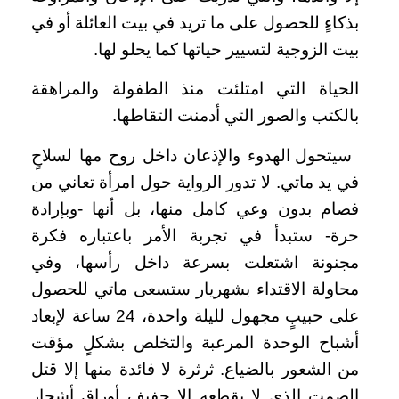
بذكاءٍ للحصول على ما تريد في بيت العائلة أو في
بيت الزوجية لتسيير حياتها كما يحلو لها.
الحياة التي امتلئت منذ الطفولة والمراهقة
بالكتب والصور التي أدمنت التقاطها.
سيتحول الهدوء والإذعان داخل روح مها لسلاحٍ
في يد ماتي. لا تدور الرواية حول امرأة تعاني من
فصام بدون وعي كامل منها، بل أنها -وبإرادة
حرة- ستبدأ في تجربة الأمر باعتباره فكرة
مجنونة اشتعلت بسرعة داخل رأسها، وفي
محاولة الاقتداء بشهريار ستسعى ماتي للحصول
على حبيبٍ مجهول لليلة واحدة، 24 ساعة لإبعاد
أشباح الوحدة المرعبة والتخلص بشكلٍ مؤقت
من الشعور بالضياع. ثرثرة لا فائدة منها إلا قتل
الصمت الذي لا يقطعه إلا حفيف أوراق أشجار