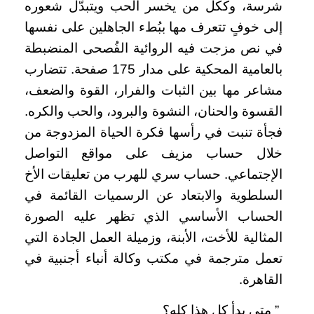
شرسة، وككل من يخسر الحب ويتبدّل شعوره
إلى خوفٍ تتعرف مها ببُطء الجاهلين على نفسها
في نص مزجت فيه الروائية الفُصحى المنضبطة
بالعامية المحكية على مدار 175 صفحة. تتضارب
مشاعر مها بين الثبات والفرار، القوة والضعف،
القسوة والحنان، النشوة والبرود، والحب والكره.
فجأة تنبت في رأسها فكرة الحياة المزدوجة من
خلال حساب مزيف على مواقع التواصل
الإجتماعي. حساب سري للهرب من تعليقات الأخ
السلطوية والابتعاد عن الرسميات القائمة في
الحساب الأساسي الذي تظهر عليه الصورة
المثالية للأخت، الأبنة، وزميلة العمل الجادة التي
تعمل مترجمة في مكتب وكالة أنباء أجنبية في
القاهرة.
” متى بدأ كل هذا كله؟