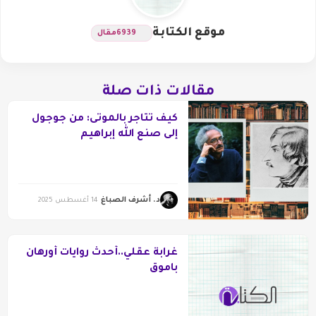
موقع الكتابة
6939
مقال
مقالات ذات صلة
كيف تتاجر بالموتى: من جوجول
إلى صنع الله إبراهيم
د. أشرف الصباغ
14 أغسطس 2025
غرابة عقلي..أحدث روايات أورهان
باموق