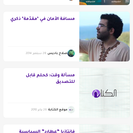
مسافة الأمان في ‘مقدّمة‘ ذكري
صلاح باديس
28 سبتمبر 2014
مسألة وقت: كحلم قابل
للتصديق
موقع الكتابة
26 يناير 2010
فانتازيا “عطارد” السياسية