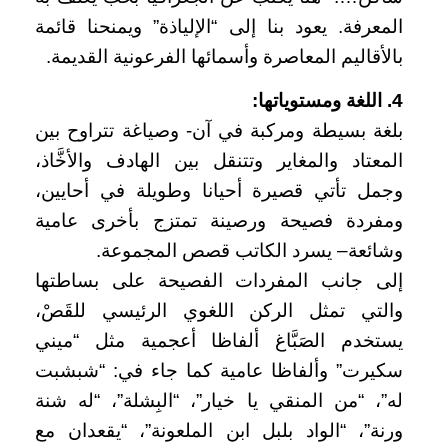
المعرفة. يعود بنا إلى “الإلياذة” ويمنحنا قائمة
بالأقاليم المعاصرة وأسمائها الفرعونية القديمة.
4. اللغة ومستوياتها:
بلغة بسيطة ومركبة في آن- وصياغة تتراوح بين
المعتاد والمغاير وتتنقل بين الهادف والأخَّاذ،
وجمل تأتي قصيرة أحيانا وطويلة في أحايين،
ومفردة فصيحة ورصينة تمتزج بأخرى عامية
وشائعة– يسرد الكاتب قصص المجموعة.
إلى جانب المفردات الفصيحة على بساطتها
والتي تمثل الركن اللغوي الرئيسي للقَصْ،
يستخدم الصَبَّاغ ألفاظا أعجمية مثل “ميني
سكيرت” وألفاظا عامية كما جاء في: “شبشبت
له”، “من المنقي يا خيار”، “البِشلة”، “له شنة
ورنة”، “الواد بلبل ابن الملعونة”، “يقعدان مع