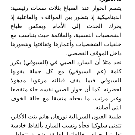
يتسم الحوار عند الصباغ بثلاث سمات رئيسية:
الديناميكية إذ يتطور بين المواقف، والفاعلية إذ
يحرك الحدث إلى الأمام ويعكس طباع
الشخصيات النفسية، والملائمة حيث يتناسب مع
خلفيات الشخصيات وأعمارها وثقافتها وشعورها
داخل الموقف القصصي.
نجد مثلا أن السارد الصبي في (السيوفي) يكرر
كلمة (عم السيوفي) مع كل جملة يقولها
للسيوفي فيما يقف قبالته مرعوبا مذهولا
لحضرته. كما أن حوار الصبي نفسه جاء متقطعا
وغير مرتب، ما يجعله متسقا مع حالة الخوف
التي أصابته.
طبيبة العيون السريالية نورهان هانم بنت الأكابر،
تتدنى سلوكيا فجأة وتسب السارد بألفاظ خادشة
تعلمتها جراء مخالطتها لطبقة شعبية تتعاطى