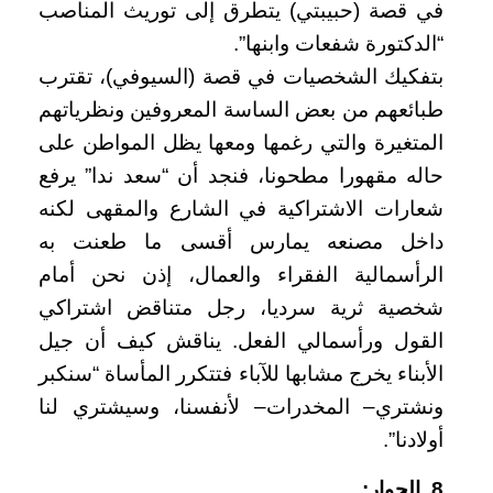
في قصة (حبيبتي) يتطرق إلى توريث المناصب
“الدكتورة شفعات وابنها”.
بتفكيك الشخصيات في قصة (السيوفي)، تقترب
طبائعهم من بعض الساسة المعروفين ونظرياتهم
المتغيرة والتي رغمها ومعها يظل المواطن على
حاله مقهورا مطحونا، فنجد أن “سعد ندا” يرفع
شعارات الاشتراكية في الشارع والمقهى لكنه
داخل مصنعه يمارس أقسى ما طعنت به
الرأسمالية الفقراء والعمال، إذن نحن أمام
شخصية ثرية سرديا، رجل متناقض اشتراكي
القول ورأسمالي الفعل. يناقش كيف أن جيل
الأبناء يخرج مشابها للآباء فتتكرر المأساة “سنكبر
ونشتري– المخدرات– لأنفسنا، وسيشتري لنا
أولادنا”.
8. الحوار: