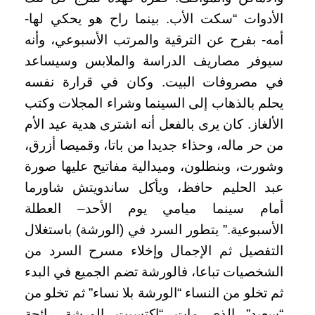
الأدوات “سكت الأب. بينما راح هو يحكي لها-
أمه- بفرح عن الترقية والمرتب الأسبوعي، وأنه
سيوفر مصاريف الدراسة والملابس وسيساعد
في مصروفات البيت. وكان في قرارة نفسه
يحلم بالذهاب إلى السينما وشراء المجلات وكتب
الألغاز. كان يرى بالفعل أنه اشترى هدية عيد الأم
من حر ماله، وحذاء جديدا من باتا، وقميصا أزرق،
وشورت، وبنطلون، وميدالية مفاتيح عليها صورة
عبد الحليم حافظ، ويأكل ساندويتش شاورما
أمام سينما ميامي يوم الأحد– العطلة
الأسبوعية.” يتطور السرد في (الورشة) باستغلال
التفصيل ثم الإجمال وإخلاء مسرح السرد من
الشخصيات تباعا، فالورشة تضم الجميع في البدء
ثم تخلو من النساء “الورشة بلا نساء” ثم تخلو من
“سعيد” الذي مات “اكتسبت الورشة رائحة