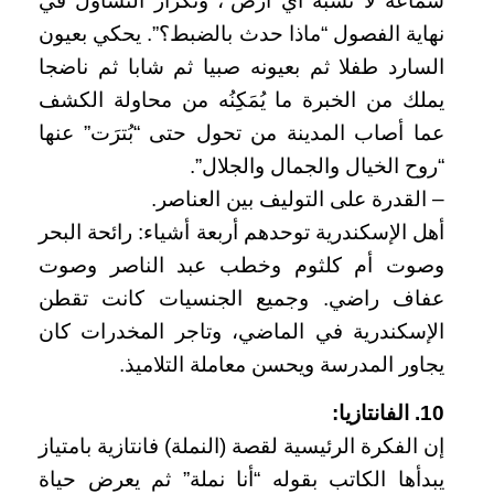
شماعة لا تشبه أي أرض”، وتكرار التساؤل في
نهاية الفصول “ماذا حدث بالضبط؟”. يحكي بعيون
السارد طفلا ثم بعيونه صبيا ثم شابا ثم ناضجا
يملك من الخبرة ما يُمَكِنُه من محاولة الكشف
عما أصاب المدينة من تحول حتى “بُترَت” عنها
“روح الخيال والجمال والجلال”.
– القدرة على التوليف بين العناصر.
أهل الإسكندرية توحدهم أربعة أشياء: رائحة البحر
وصوت أم كلثوم وخطب عبد الناصر وصوت
عفاف راضي. وجميع الجنسيات كانت تقطن
الإسكندرية في الماضي، وتاجر المخدرات كان
يجاور المدرسة ويحسن معاملة التلاميذ.
10. الفانتازيا:
إن الفكرة الرئيسية لقصة (النملة) فانتازية بامتياز
يبدأها الكاتب بقوله “أنا نملة” ثم يعرض حياة