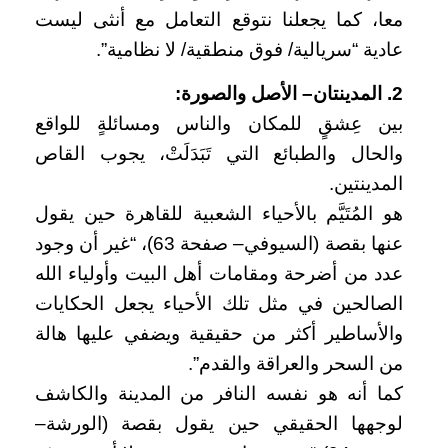
معا، كما يجعلنا نتوقع التعامل مع أنثى ليست
عادية “سريالية/ فوق منطقية/ لا نظامية”.
2. المدينتان– الأصل والصورة:
بين عِشقٍ للمكان والناس ومسائلةٍ للواقع
والحال والطبائع التي تَبَدَلَتْ، يجوب القاص
المدينتين.
هو المُتَيَّم بالأحياء الشعبية للقاهرة حين يقول
عنها بقصة (السيوفي– صفحة 63)، “غير أن وجود
عدد من أضرحة ومقامات أهل البيت وأولياء الله
الصالحين في مثل تلك الأحياء يجعل الحكايات
والأساطير أكثر من حقيقية ويضفي عليها هالة
من السحر والعراقة والقدم”.
كما أنه هو نفسه النافر من المدينة والكاشف
لوجهها الحقيقي حين يقول بقصة (الورشة–