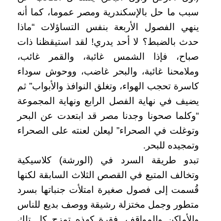
سبب ما حل بالإسكندرية ومصر عموما، كما أنه
ينهي الفصول الأربعة بنفس التساؤلات “ماذا
حدث بالضبط؟ لا أحد يدري! لقد استيقظنا ذات
صباح، فإذا الشمس غائبة، والقمر غائب،
وملامحنا غائبة، والبحر غاضب، ووحوش سوداء
كاسرة تحجب الهواء، وتغلق النوافذ والأبواب” ثم
يضيف في نهاية الفصل الرابع ونهاية المجموعة
“وكلما صحونا وجدنا مصر قد ابتعدت عن البحر
وتوغلت في الصحراء” ليعلن لعنته على الصحراء
وتمجيده للبحر.
تبدو طريقة السرد في (الورشة) كلاسيكية
وتخالف المتبع في القصص الثلاث السابقة لكنها
قُسمت إلى فصول صغيرة امتلأت جنباتها بسرد
متطور وجمل مختزلة رشيقة ووصف بديع للناس
والأماكن والمواقف. فقرة كهذه تمزج كل تلك