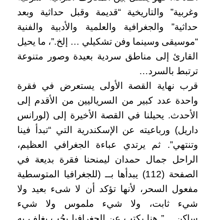
وغربية” والتاريخية “قديمة وقبل حداثية وبعد
حداثية” والجغرافية والعلمية والأدبية والفنية
“موسيقى وسينما وفن تشكيلي … إلخ.”، ما يحيل
القارئ إلى مناطق سردية بعيدة وصور متنوعة
ترتبط بالسرد…
قرب نهاية القصة الأولى يستعرض في فقرة
واحدة عدد كبير من السرياليين من الأقدم إلى
الأحدث. يحيلنا في القصة الأخيرة إلى (لورانس
داريل) ورباعيته عن الإسكندرية التي “تبدأ فينا
وتنتهي”. ثم يرتدي عباءة الجغرافي العظيم،
الراحل جمال حمدان ليمنحنا فقرة بديعة في
الصفحة (112) يبدأها بــ (للجغرافيا المتوسطية
مفعول السحر، لأنها تؤكد أن لا شىء بعيد ولا
شيء ثابت، ولا شيء ملموس ولا شيء
ساكن….” هنا يكتب عن الجغرافيا بحُب يغلف به