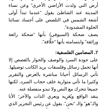
أرض التي ولدت الأراضي الأخرى” وعن نساء
المدينة عند الشاطئ يقول “عندما تبدأ أولى
أشعة الشمس في التلصص على أجساد نسائنا
الحلوة المشدودة”.
يصف ضحكة (السيوفي) بأنها “ضحكة رائعة
ورائقة” وابتسامته بأنها “خلَّاقة”.
7. المضامين الفلسفية:
على جودة السرد والوصف والحوار بالقصص إلا
أنها تحمل رسائل وفلسفات يريد الكاتب توصيلها.
تأتي الرسائل أحيانا مباشرة بالعرض والتقرير
وكثيرا ما تأتي متوارية خلف حجاب السرد، لكنها
جميعا تتحرك مع النص ولا تبدو منفصلة عنه.
ينقد الواقع ويُعَرِيه ويعري الذات والآخر؛ الأنا
والـ”هو” والـ “نحن”. يقول عن رئيس التحرير الذي