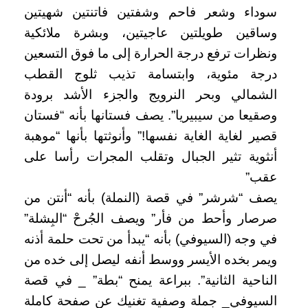
سوداء وشعر فاحم وشفتين فاتنتين شهيتين
وساقين طويلتين عاجيتين، وبشرة ملائكية
ونظرات ترفع درجة الحرارة إلى ما فوق التسعين
درجة مئوية، وابتسامة تذيب ثلوج القطب
الشمالي وبحر النرويج والجزء الأشد برودة
وصقيعا من سيبيريا”. يصف فستانها بأنه “فستان
قصير لغاية الغاية نفسها!” وأنوثتها بأنها “موهبة
أنثوية تثير الجبال وتقلب المجرات رأسا على
عقب”
يصف “شرشر” في قصة (النملة) بأنه “أنتن من
صرصار وأحط من فأر” ويصف الجُرحْ “البِشلة”
في وجه (السيوفي) بأنه “يبدأ من تحت حلمة أذنه
ويمر بخده الأيسر ووسط أنفه ليصل إلى خده من
الناحية الثانية”. ببراعة يمنح “بطة” _ في قصة
السيوفي_ جملة وصفية تغنيك عن صفحة كاملة