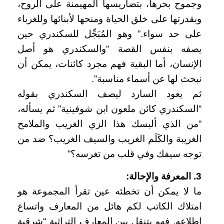
وجموح بحرها، بتضاريسها المهيمنة على الروح،
وبقدرتها على خلق الحياة ومنحها لأبنائها وللغرباء
على حد سواء.” وهو المُبَجِّل للسكندري حين
يصفه بنفس القصة “والسكندري هو أصل
الإنسان، أما البقية فهم مجرد كائنات، يمكن أن
نبحث لها عن أسماء مناسبة”.
ثم يعود السارد ليصف السكندري بقوله
“السكندري كائن ملعون ابن شوفينية” ثم يسأله،
“من الذي ألبسك هذا الزي الغريب والملامح
الغريبة والكَلَم الغريب والسيف الغريب؟ ضد من
توجه سيفك وفي قلب من تغرسه؟”
3. المعرفة والإحالة:
ما لا يمكن أن تخطئه عين تقرأ المجموعة هو
امتلاك الكاتب لكم هائل من المعارف واتساع
اطلاعه. فهو يتنقل بين المعارف التراثية “شرقية