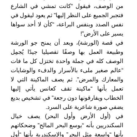
من الوصف، فيقول “كانت تمشي في الشارع
فتجبر الجميع على النظر إليها” ثم يعود ليقول في
نفس الصدد وبنفس البراعة، “كأن لا أحد سواها
يسير على الأرض”!
في قصة (الورشة)، وبعد أن يمنح جو الورشة
وطبيعة العمل بها وصفًا تفصيليا جيدًا يُجمِل
الوصف كله في جملة واحدة تختزل كل ما فات
“عالم صغير ملىء بالأسرار والدفء والوشايات
والمعارك والمرض”. ثم يصف الماكينة التي لا
تعمل بأنها “ماكينة تقف كعانس يأتي إليها
الخطاب ويفارقونها دون رجعة” في تشخيص بديع
يضفي صورة شاعرية على السرد.
في (أول الأرض وأول البحر) يصف خيال
السكندريين بأنه “بوسع البحر المالح” وضحكاتهم
بأنها “واسعة مثل البحر” والإسكندرية بأنها “أول