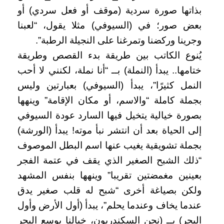
بذاتها صورة سردية (موقف أو فعل سردي) أو
بعض صور؛ في (السيوفي) مثلا يقول، “لعبنا
وجرينا وركضنا وتمرغنا على النجيلة الرطبة”.
يُنوع الكاتب بين طريقة بدء القصص وطريقة
ختامها.. يبدأ (النملة) بــ “أنا نملة، لكنني لا أحب
النمل كثيرًا”، يبدأ (السيوفي) بعبارتين وليس
بجملة كاملة “والاسم، أو مكان الإقامة” وينهها
بصورة خيالية يتخيل فيها السارد عودة السيوفي
إلى الحياة بعد أن انتشر نبأ موته! يبدأ (الورشة)
بجملة تشويقية يغيب عنها اسم البطل الموصوف
“ذلك الشبح الصغير الذي يقف في عتمة الفجر
بعينين مغمضتين تقريبا” وينهها بنفس المشهد
ولكن بصياغة أخرى “شبح له قلب صغير يدق
عندما يخاف وعندما يحلم”، يبدأ (أول الأرض وأول
البحر) بــ (نحن السكندريون، خيالنا بوسع البحر