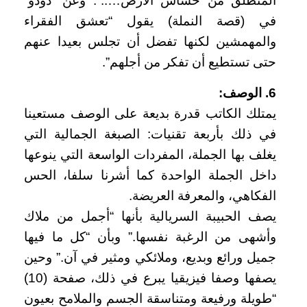
المنطلق من خشاش الأرض…..”. وعن “دودو”
في (قصة النملة) يقول “تعشق الفقراء
والمهمشين لكنها تفضل أن تجلس بعيدا عنهم
حتى تستطيع أن تفكر من أجلهم”.
6. الوصف:
يمتلك الكاتب قدرة بديعة على الوصف مستعينا
في ذلك بأربعة تقنيات: الصبغة الجمالية التي
يغلف بها الجملة، المفردات الواسعة التي ينوعها
داخل الجملة الواحدة كما أشرنا سلفا، الحس
الفكاهي، والمعرفة العريضة.
يصف الحبيبة السريالية بأنها “أجمل من ملاك
وأشهى من الرغبة نفسها.” وبأن “كل ما فيها
جميل ورائع وبديع، وملائكي ومثير في آن.” وحين
يصفها وصفا فيزيقيا يبرع في ذلك، صفحة (10)
“طويلة ورفيعة ومتناسقة الجسم والملامح بعيون