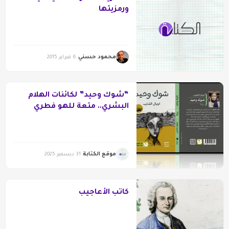
ورمزيتها
محمود حسني
6 فبراير 2015
“شوك وحيد” لكائنات الهلام
البشري.. متعة للهو فطري
موقع الكتابة
31 ديسمبر 2025
كاتب الأعاجيب