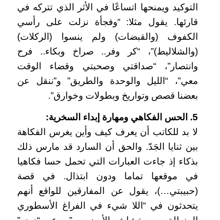
التوكيد ويمنحها اتساعًا في الأثر الذي تتركه في
قارئها. يقول مثلا: “وفجأة نزلت على رأسي
الكفوف (والقبضات) ولم ينسوا (الركلات)
(والشلاليط)”، “كر وفر.. صراخ وبكاء.. فرح
وانتصار”، “صداقتي وصحبتي وقضاء الوقت
معي”، “الليل والوحدة والطريق” و”ننقل عن
بعضنا قصص وتواريخ وبطولات وخوارق”.
5. الحس الفكاهي ومهارة إبداء السخرية:
لا بد للكاتب أن يعرف كيف وأين يغرس الفكاهة
بين ثنايا الجَدّ. والحق أن السارد قد مارس ذلك
بذكاء إذ جاءت العبارات التي تحمل حسا فكاهيا
في موقعها تماما ودون ابتذال. في قصة
(حبيبتي…)، يقول عن المفارقين للواقع أنهم
يتحدثون في “اللا شيء في الفراغ الأسطوري