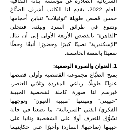
السرياليّة” الصادرة عن مؤسسة “بَتَّانة” الثقافية
للعام 2022، يقدم لنا الكاتب أشرف الصَبَّاغ
خمس قصص طويلة “نوفيلات” تتباين أحجامها
وتتنوع في طرائق السرد وبيئته. فتتجلى
“القاهرة” بالقصص الأربعة الأولى إلى أن تنال
“الإسكندرية” نصيبًا كبيرًا وحضورًا أنيقًا وحظًا
سعيدًا بالقصة الخامسة.
1. العنوان والصورة الوصفية:
يمنح الصَبَّاغ مجموعته القصصية وأولى قصصها
عنوانًا طويلًا، رباعي المفردة وثلاثي العنصر،
فيرسم لنا صورة كاملة لشخصية الحبيبة
“حبيبتي” ومهنتها “طبيبة العيون” وتوجهها
الفكري/ الفني “السريالية”، ما يضعنا في حالة
تَشَوُّق للتعرف أولا على الشخصية وثانيا على
حبيبها (صاحبها/ السارد) وأخيرًا على حكايتهما