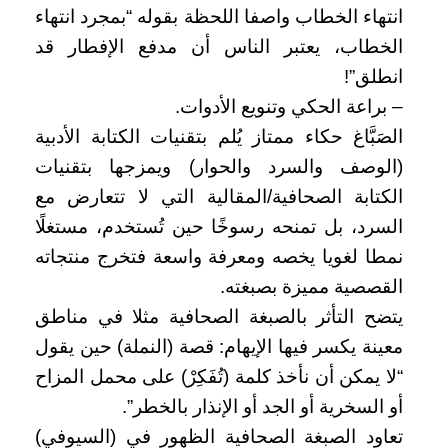
انتهاء الخطاب واصفا اللحظة بقوله “بمجرد انتهاء
الخطاب، يعتبر الناس أن مدفع الإفطار قد
انطلق”!
– براعة الحكي وتنويع الأدوات.
الصَبَّاغ حكاء ممتاز يُلم بتقنيات الكتابة الأدبية
(الوصف والسرد والحوار) ويمزجها بتقنيات
الكتابة الصحافية/المقالية التي لا تتعارض مع
السرد، بل تمنحه رسوخًا حين تُستخدم، مستغلًا
نمطا لغويا يخصه ومعرفة واسعة فتخرج منتجاته
القصصية مميزة بصبغته.
يتضح التأثر بالصبغة الصحافية مثلا في مناطق
معينة يكسر فيها الإيهام: قصة (النملة) حين يقول
“لا يمكن أن نأخذ كلمة (تُفَكِرْ) على محمل المزاح
أو السخرية أو الجد أو الإنذار بالخطر”.
تعاود الصبغة الصحافية الظهور في (السيوفي)