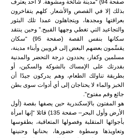
صفحة 94) “مدينة شائخة ومشوهة. لا أحد يعترف
بذلك إلا في القصص والأشعار. كلهم يتفاخرون
بعراقتها ومجدها، ويتجاهلون عمدا تلك البثور
والتجاعيد التي تغطي وجهها القبيح.” وحين ينتقد
سكانها بنفس القصة (صفحة 95) “سكان
يقسِّمون بعضهم البعض إلى قرويين وأبناء مدينة،
مسلمين وكفار، يحددون درجة التحضر والمدنية
بقدرتك على الإمساك بالشوكة والسكين، أو
بطريقة تناولك الطعام، وهم يدركون جيدًا أن
الخبز والماء لا يحتاجان إلى أي أدوات سوى بطن
جائع وفم مفتوح”.
هو المفتون بالإسكندرية حين يصفها بقصة (أول
الأرض وأول البحر– صفحة 135) قائلا “إنها امرأة
بأجوائها المتقلبة وفصولها المتعاقبة، بطقوسها
وتعاويذها وسطوة حضورها، بحنانها وحنينها