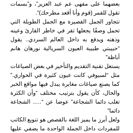
بعضهما على مقهى عم عبد العزيز”، و”بسمات
تقول للقمر (قوم وأنا أقعد مطرحك)”.
تتجاور الجمل القصيرة مع الجمل الطويلة التي
تحمل وصفًا يجعلها تقر في خاطر القارئ وعينه
وذهنه ويدفع به داخل العالم السردي.. يقول
“حبيبتي طبيبة العيون السريالية نورهان هانم
أباظة”
يستغل تقنية التقديم والتأخير في بعض الصياغات
مثل “لسيوفي كانت عيون كثيرة في الحواري.”
كما يصنع صياغات مغايرة يبدل فيها مواقع الخبر
والحال، كأن يقول بترتيب مختلف “وأن الكثرة
تغلب دائما الشجاعة” عوضا عن “….. الشجاعة
دائما”
ولعل أبرز ما يميز اللغة بالقصص هو تنويع الكاتب
للمفردات داخل الجملة الواحدة ما يضفي عليها