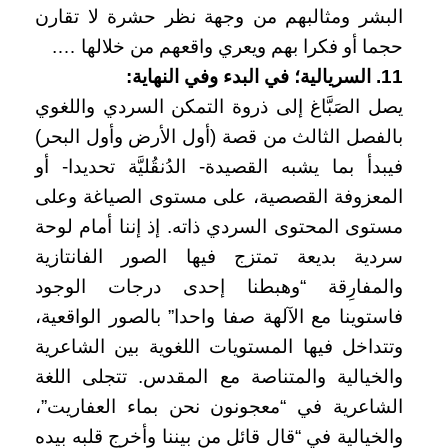
البشر ومثالبهم من وجهة نظر حشرة لا تقارن
حجما أو فكرا بهم ويعري واقعهم من خلالها ….
11. السريالية؛ في البدء وفي النهاية:
يصل الصَبَّاغ إلى ذروة التمكن السردي واللغوي
بالفصل الثالث من قصة (أول الأرض وأول البحر)
فيبدأ بما يشبه القصيدة- الدُنقُليَّة تحديدا- أو
المعزوفة القصصية، على مستوى الصياغة وعلى
مستوى المحتوى السردي ذاته. إذ إننا أمام لوحة
سردية بديعة تمتزج فيها الصور الفانتازية
والمفارِقة “وهبطنا إحدى درجات الوجود
فاستوينا مع الآلهة صفا واحدا” بالصور الواقعية،
وتتداخل فيها المستويات اللغوية بين الشاعرية
والخيالية والمتناصة مع المقدس. تتجلى اللغة
الشاعرية في “معجونون نحن بماء العفاريت”،
والخيالية في “قال قائل من بيننا وأخرج قلبه بيده