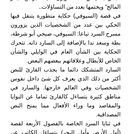
المالح” ويختمها بعدد من التساؤلات..
في قصة (السيوفي) حكاية متطورة يتنقل فيها
الحكي بين عدد من الشخصيات الذين يزورون
مسرح السرد تباعا: السيوفي، صبحي أبو شرطة،
بطة وسعد ندا بالإضافة إلى السارد ذاته. تتحرك
الحكاية بين الشأن العام في الوايلي والشأن
الخاص للأبطال وعلاقاتهم ببعضهم البعض.
السارد المتشكك دائما ما يجذب القارئ للنص
أكثر من ذلك الذي يعرف كل شئ داخل نفوس
الشخصيات وفي العالم خارجها. والسارد في
مناطق كثيرة يتساءل كالقارئ تماما عن النوايا
والمقاصد وما وراء الأفعال مما يمنح النص
المصداقية.
في ثنايا السرد الخاصة بالفصول الأربعة لقصة
(أول الأرض وأول البحر) يتساءل الكاتب عن