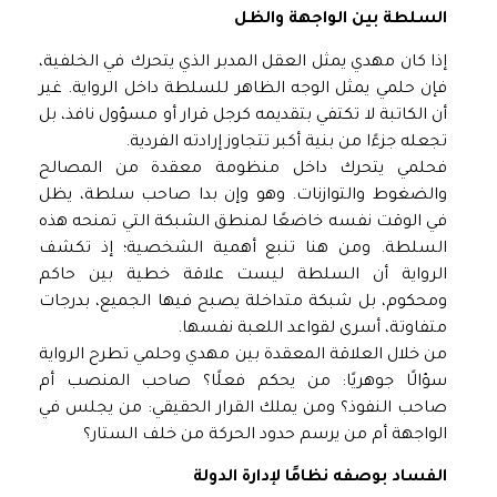
السلطة بين الواجهة والظل
إذا كان مهدي يمثل العقل المدبر الذي يتحرك في الخلفية،
فإن حلمي يمثل الوجه الظاهر للسلطة داخل الرواية. غير
أن الكاتبة لا تكتفي بتقديمه كرجل قرار أو مسؤول نافذ، بل
تجعله جزءًا من بنية أكبر تتجاوز إرادته الفردية.
فحلمي يتحرك داخل منظومة معقدة من المصالح
والضغوط والتوازنات. وهو وإن بدا صاحب سلطة، يظل
في الوقت نفسه خاضعًا لمنطق الشبكة التي تمنحه هذه
السلطة. ومن هنا تنبع أهمية الشخصية؛ إذ تكشف
الرواية أن السلطة ليست علاقة خطية بين حاكم
ومحكوم، بل شبكة متداخلة يصبح فيها الجميع، بدرجات
متفاوتة، أسرى لقواعد اللعبة نفسها.
من خلال العلاقة المعقدة بين مهدي وحلمي تطرح الرواية
سؤالًا جوهريًا: من يحكم فعلًا؟ صاحب المنصب أم
صاحب النفوذ؟ ومن يملك القرار الحقيقي: من يجلس في
الواجهة أم من يرسم حدود الحركة من خلف الستار؟
الفساد بوصفه نظامًا لإدارة الدولة