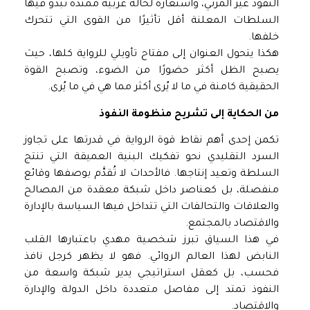
النفوذ غير المرئي، واستعارة لحالة عربية ممتدة تبدو فيها
السلطات المعلنة أقل تأثيرًا من القوى التي تتحرك
خلفها.
هكذا يتحول العنوان إلى مفتاح تأويلي للرواية كلها، حيث
يصبح الظل أكثر حضورًا من الضوء، وتصبح القوة
الحقيقية كامنة في ما لا يُرى أكثر مما هي في ما يُرى.
من الحكاية إلى تشريح منظومة النفوذ
تكمن إحدى أهم نقاط قوة الرواية في قدرتها على تجاوز
السرد التقليدي نحو تفكيك البنية العميقة التي تنتج
السلطة وتعيد إنتاجها. فالأحداث لا تُقدَّم بوصفها وقائع
منفصلة، بل كعناصر داخل شبكة معقدة من المصالح
والعلاقات والتحالفات التي تتداخل فيها السياسة بالإدارة
والاقتصاد بالمجتمع.
في هذا السياق تبرز شخصية مهدي باعتبارها القلب
النابض لهذا العالم الروائي. فهو لا يظهر كرجل نافذ
فحسب، بل كعقل استراتيجي يدير شبكة واسعة من
النفوذ تمتد إلى مفاصل متعددة داخل الدولة والإدارة
والاقتصاد.