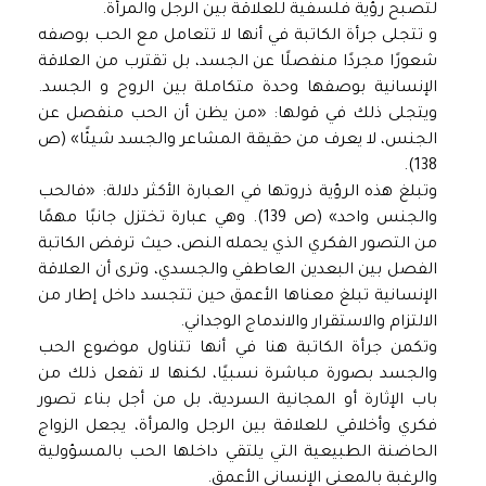
لتصبح رؤية فلسفية للعلاقة بين الرجل والمرأة.
و تتجلى جرأة الكاتبة في أنها لا تتعامل مع الحب بوصفه
شعورًا مجردًا منفصلًا عن الجسد، بل تقترب من العلاقة
الإنسانية بوصفها وحدة متكاملة بين الروح و الجسد.
ويتجلى ذلك في قولها: «من يظن أن الحب منفصل عن
الجنس، لا يعرف من حقيقة المشاعر والجسد شيئًا» (ص
138).
وتبلغ هذه الرؤية ذروتها في العبارة الأكثر دلالة: «فالحب
والجنس واحد» (ص 139). وهي عبارة تختزل جانبًا مهمًا
من التصور الفكري الذي يحمله النص، حيث ترفض الكاتبة
الفصل بين البعدين العاطفي والجسدي، وترى أن العلاقة
الإنسانية تبلغ معناها الأعمق حين تتجسد داخل إطار من
الالتزام والاستقرار والاندماج الوجداني.
وتكمن جرأة الكاتبة هنا في أنها تتناول موضوع الحب
والجسد بصورة مباشرة نسبيًا، لكنها لا تفعل ذلك من
باب الإثارة أو المجانية السردية، بل من أجل بناء تصور
فكري وأخلاقي للعلاقة بين الرجل والمرأة، يجعل الزواج
الحاضنة الطبيعية التي يلتقي داخلها الحب بالمسؤولية
والرغبة بالمعنى الإنساني الأعمق.