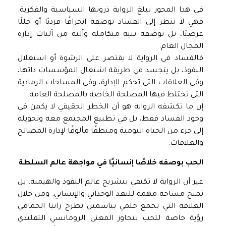
في هذا المحور تبلغ الرواية ذروتها السياسية والفكرية.
فهي لا تنظر إلى الفساد بوصفه انحرافًا فرديًا أو خللًا
عرضيًا، بل بوصفه بنية متكاملة وآلية من آليات إدارة
المجال العام.
فالفساد في الرواية لا يقتصر على الرشوة أو استغلال
النفوذ، بل يتجسد في طريقة اشتغال المؤسسات ذاتها،
وفي العلاقات التي تحكم الإدارة، وفي المساحات الرمادية
التي تختلط فيها المصلحة الخاصة بالمصلحة العامة.
إن ما تكشفه الرواية هو أن الخطر الحقيقي لا يكمن في
وجود الفساد فقط، بل في تطبيع المجتمع معه وتحويله
إلى جزء من الحياة اليومية ومنطقًا مألوفًا لإدارة المصالح
والعلاقات.
الحب بوصفه خلاصًا إنسانيًا في مواجهة عالم السلطة
غير أن الرواية لا تكتفي بتشريح عالم النفوذ والهيمنة، بل
تمنح مساحة مهمة للبعد الوجداني والإنساني. ومن خلال
العلاقة التي تجمع حلمي بياسمين تطرح رانيا الحمامي
رؤية خاصة للحب تتجاوز المعنى الرومانسي التقليدي