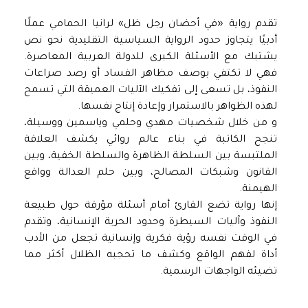
تقدم رواية «في أحضان رجل ظل» لرانيا الحمامي عملًا
أدبيًا يتجاوز حدود الرواية السياسية التقليدية نحو نص
يشتبك مع الأسئلة الكبرى للدولة العربية المعاصرة.
فهي لا تكتفي بوصف مظاهر الفساد أو رصد صراعات
النفوذ، بل تسعى إلى تفكيك الآليات العميقة التي تسمح
لهذه الظواهر بالاستمرار وإعادة إنتاج نفسها.
و من خلال شخصيات مهدي وحلمي وياسمين ووسيلة،
تنجح الكاتبة في بناء عالم روائي يكشف العلاقة
الملتبسة بين السلطة الظاهرة والسلطة الخفية، وبين
القانون وشبكات المصالح، وبين حلم العدالة وواقع
الهيمنة.
إنها رواية تضع القارئ أمام أسئلة مؤرقة حول طبيعة
النفوذ وآليات السيطرة وحدود الحرية الإنسانية، وتقدم
في الوقت نفسه رؤية فكرية وإنسانية تجعل من الأدب
أداة لفهم الواقع وكشف ما تحجبه الظلال أكثر مما
تضيئه الواجهات الرسمية.