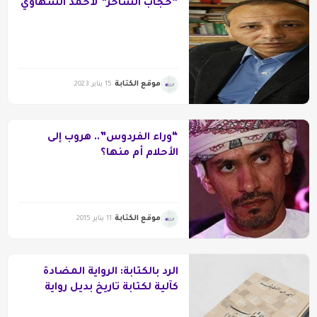
“حجاب الساحر” لأحمد الشهاوي
موقع الكتابة
15 يناير 2023
“وراء الفردوس”.. هروب إلى
الأحلام أم منها؟
موقع الكتابة
11 يناير 2015
الرد بالكتابة: الرواية المضادة
كآلية لكتابة تاريخ بديل رواية
«حصن التراب» نموذجا