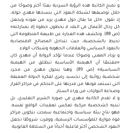
و تمنح الكاتبة هذه الرؤية السردية بعدًا أكثر وضوحًا من
خلال توصيفها لشبكة النفوذ التي ينسجها مهدي حوله،
إذ تقول: «كل ما يقال حول مهدي يزيد من نفوذه ويجعل
كل رجال الأعمال في البلاد لا يخطون خطوة إلا بمباركته»
(ص 88). وتكشف هذه العبارة عن طبيعة المنظومة التي
تحيط بالشخصية، حيث تتداخل المصالح الاقتصادية
بالنفوذ السياسي والعلاقات الجهوية وشبكات الولاء.
و يزداد المعنى وضوحًا عندما تؤكد الرواية أن مهدي كان
«مقتنعًا أن الهيمنة الأساسية تنطلق من الهيمنة
السياسية» (ص 89). وهنا يتحول مهدي من مجرد
شخصية روائية إلى تجسيد رمزي لفكرة الدولة العميقة
التي تستمد قوتها من قدرتها على التحكم في مراكز القرار
وصناعة التوازنات من وراء الستار.
و لا تقدم الكاتبة مهدي في صورة الشرير التقليدي، بل
تبنيه كشخصية مركبة تعكس تعقيدات الواقع نفسه.
فهو نتاج بيئة سياسية واجتماعية سمحت بتكوين مراكز
قوة موازية للمؤسسات الرسمية، ووفرت شروطًا تجعل
النفوذ الشخصي أكثر فاعلية أحيانًا من السلطة القانونية.