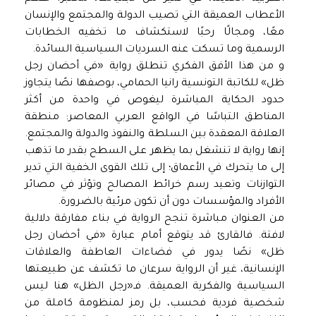
الأعطاب العميقة التي تصيب الدولة والمجتمع والإنسان
معًا، ومجالًا رحبًا لاستكشاف ما تخفيه الخطابات
الرسمية وما تسكت عنه السرديات السياسية السائدة.
و من هذا الأفق الفكري تنطلق رواية «في أحضان رجل
ظل» للكاتبة التونسية رانيا الحمامي، بوصفها نصًا يتجاوز
حدود الحكاية المباشرة ليغوص في واحدة من أكثر
المناطق التباسًا في الواقع العربي المعاصر: منطقة
العلاقة المعقدة بين السلطة والنفوذ والدولة والمجتمع.
إنها رواية لا تنشغل بما يظهر على السطح بقدر ما تذهب
إلى ما يتحرك في الأعماق؛ إلى تلك القوى الخفية التي تدير
التوازنات وتعيد رسم خرائط المصالح وتؤثر في مصائر
الأفراد والمؤسسات دون أن تكون مرئية بالضرورة.
من العنوان مباشرة تنجح الرواية في بناء مفارقة دلالية
لافتة. فالقارئ قد يتوقع أمام عبارة «في أحضان رجل
ظل» نصًا يدور في فضاءات العاطفة والعلاقات
الإنسانية، غير أن الرواية سرعان ما تكشف عن طبيعتها
السياسية والفكرية العميقة. فـ«رجل الظل» هنا ليس
شخصية فردية فحسب، بل رمز لمنظومة كاملة من