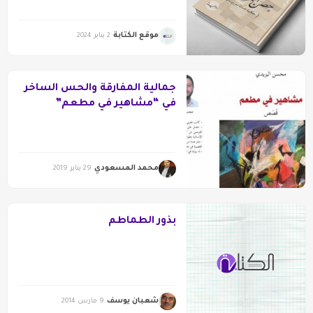
موقع الكتابة
2 يناير 2024
جمالية المفارقة والحس الساخر
في “مشاهير في مطعم”
لمحسن اليزيدي
محمد المسعودي
29 يناير 2019
بذور الطماطم
شعبان يوسف
9 مارس 2014