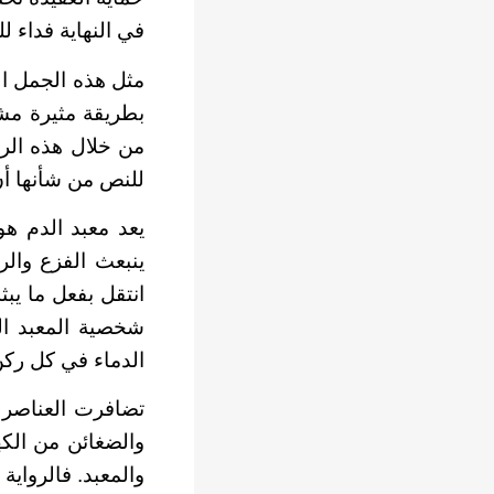
في النهاية فداء لل
مثل هذه الجمل ال
بطريقة مثيرة مش
من خلال هذه الرس
للنص من شأنها أن
يعد معبد الدم ه
ينبعث الفزع والر
انتقل بفعل ما يبث
شخصية المعبد ال
الدماء في كل ركن
تضافرت العناصر ا
والضغائن من الكه
والمعبد. فالرواي