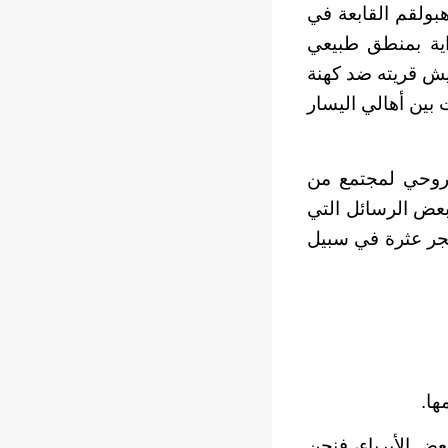
هبولقم القابعة في
واية بمنطق طبيعي
يش قريته ضد كهنة
 بين أهالي اليسار
لروحي لمجتمع من
بعض الرسائل التي
حجر عثرة في سبيل
ها.
ض الأبرياء، فنحن