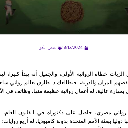
18/12/2024
قص الأثر
زيات خطاه الروائية الأولى، والجميل أنه يبدأ كبيرا، ليس
ينقصهم المران والدربة، فيطالعك د. طارق بعالم روائي ساح
بمهارة عالية، له أعمال روائية عظيمة منها، وظائف في الآخ
روائي مصري، حاصل على دكتوراه في القانون العام، 