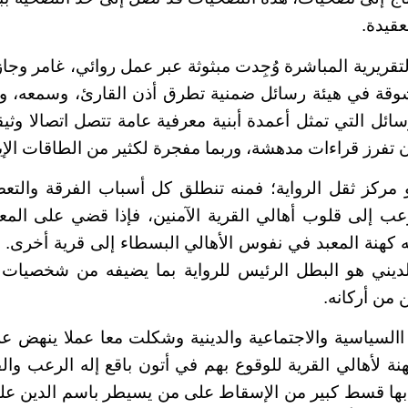
عقيدة.
تقريرية المباشرة وُجِدت مبثوثة عبر عمل روائي، غامر وجا
وقة في هيئة رسائل ضمنية تطرق أذن القارئ، وسمعه، وب
ائل التي تمثل أعمدة أبنية معرفية عامة تتصل اتصالا وثيق
 تفرز قراءات مدهشة، وربما مفجرة لكثير من الطاقات الإيج
و مركز ثقل الرواية؛ فمنه تنطلق كل أسباب الفرقة والت
عب إلى قلوب أهالي القرية الآمنين، فإذا قضي على المع
ه كهنة المعبد في نفوس الأهالي البسطاء إلى قرية أخرى. ولا 
ديني هو البطل الرئيس للرواية بما يضيفه من شخصيات وأ
 من أركانه.
السياسية والاجتماعية والدينية وشكلت معا عملا ينهض ع
نة لأهالي القرية للوقوع بهم في أتون باقع إله الرعب وال
ة بها قسط كبير من الإسقاط على من يسيطر باسم الدين عل