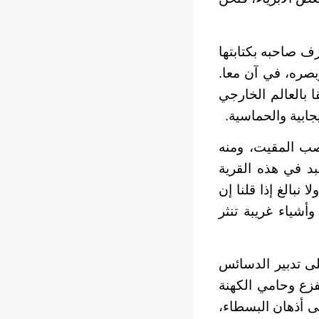
زف صاحبه بكتابتها
صره، في آن معا.
ا بالعالم الخارجي
ابية والحماسية.
عصب المقيت، ومنه
بد في هذه القرية
نبالغ إذا قلنا إن
شياء غريبة تنثر
لى تدبير الدسائس
فزع وحامي الكهنة
ى أذهان البسطاء،