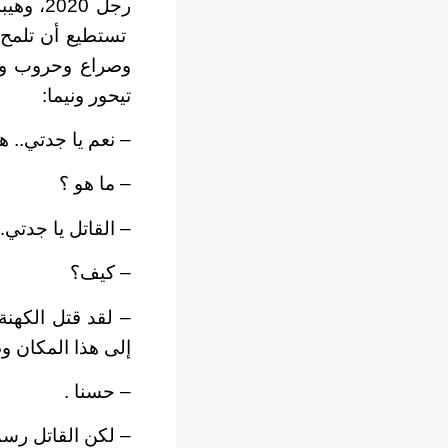
تستطيع أن تلمح ل
وصراع وحروب وجو
تيحور ونيما:
– نعم يا جدتي.. ه
– ما هو ؟
– القاتل يا جدتي.
– كيف؟
– لقد قتل الكهن
إلى هذا المكان و
– حسنا .
– لكن القاتل رس