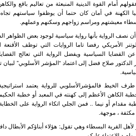
قولهم أمام القوة الدينية المنبعثة من تعاليم باقع والكا
يا الكهنة في أمان كان حتما أن يوظفوا سياستهم تجا
لبسطاء معيشتهم ومراسم زواجهم وسكنهم وعملهم.
 نصف الرواية بأنها رواية سياسية لوجود بعض الظواهر السي
نر الأمريكي رفضا تاما الروايات التي توظف الأقنعة ال
ر عن القضايا السياسية ويفضل الرواية التي تعالج القضا
 الدكتور صلاح فضل إلى اعتماد “المؤشر الأسلوبي” لبيان تص
اسية.
رف الخيط فالمؤشرالأسلوبي للرواية يعتمد استراتيجي
طبة الكاهن الأعظم إلى كهنته في المعبد أو خطبة الحكيم
طبة مقدام أو نيما .. فمن الجلي اتكاء الرواية على الخطابة
مكثفة ، موجهة.
أهل القرية البسطاء وهي تقول: هؤلاء أبناؤكم الأبطال داف
ولصد الاعتداء عليكم . .