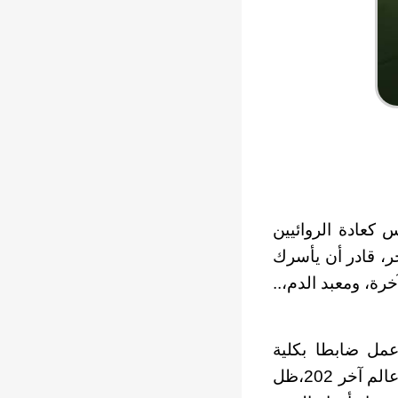
 كعادة الروائيين
ر، قادر أن يأسرك
رة، ومعبد الدم،..
عمل ضابطا بكلية
الشرطة، ثم مراقبا دوليا ببعثة الأمم المتحدة بدولة كامبوديا، له أربع روايات: عالم آخر 202،ظل