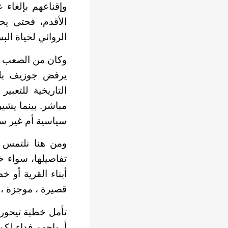
وإقناعهم بإلغاء ع
الأقدم، فحتى يح
الروائي لحياة ا
وكان من الصعب أن
يرفض جوزيف بلوت
التاريخية للتعبي
مباشر. بينما يشير
سياسية أم غير سي
ومن هنا نلتمس ط
تفاصيلها، سواء خ
أبناء القرية أو خ
قصيرة ، موجزة ، 
تأمل خطبة تيحور ل
أرواحهم فداء لكم 