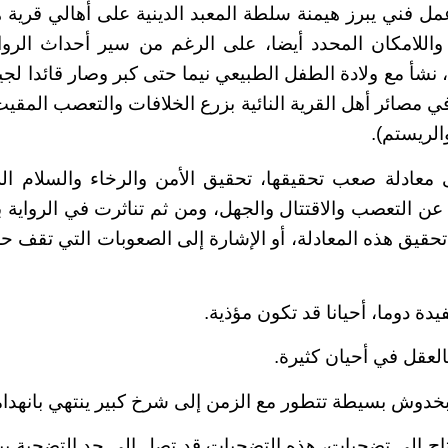
عمل فني يبرز هيمنة سلطة المعبد الدينية على أهالي قرية 
، واللامكان المحدد أيضا، على الرغم من سير أحداث الر
أ مع ولادة الطفل الطبيعي نيما حتى كبر وصار قائدا لج
 مصائر أهل القرية النائية بزرع الخلافات والتعصب المقيت
الريستم).
ى معادلة صعب تحقيقها، تحقيق الأمن والرخاء والسلام ا
 عن التعصب والاقتتال والجهل، ومن ثم تناثرت في الرواية 
تحقيق هذه المعادلة، أو الإشارة إلى الصعوبات التي تقف 
ة دوما، أحيانا قد تكون مؤذية.
بالعقل في أحيان كثيرة.
 بخدوش بسيطة تتطور مع الزمن إلى شرخ كبير ينتهي بانهدام
تاج إلى تضحيات، هذه التضحيات قد تصل إلى حد التضحية ببع