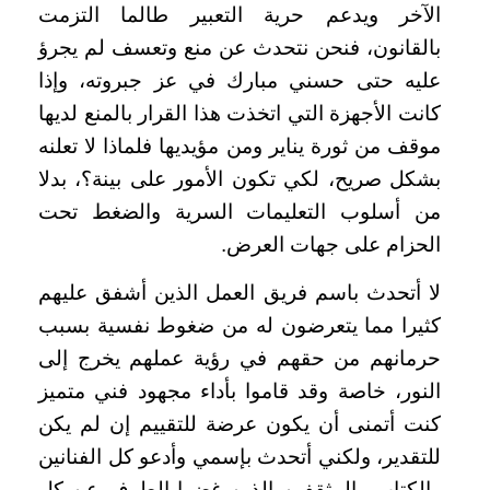
الآخر ويدعم حرية التعبير طالما التزمت
بالقانون، فنحن نتحدث عن منع وتعسف لم يجرؤ
عليه حتى حسني مبارك في عز جبروته، وإذا
كانت الأجهزة التي اتخذت هذا القرار بالمنع لديها
موقف من ثورة يناير ومن مؤيديها فلماذا لا تعلنه
بشكل صريح، لكي تكون الأمور على بينة؟، بدلا
من أسلوب التعليمات السرية والضغط تحت
الحزام على جهات العرض
.
لا أتحدث باسم فريق العمل الذين أشفق عليهم
كثيرا مما يتعرضون له من ضغوط نفسية بسبب
حرمانهم من حقهم في رؤية عملهم يخرج إلى
النور، خاصة وقد قاموا بأداء مجهود فني متميز
كنت أتمنى أن يكون عرضة للتقييم إن لم يكن
للتقدير، ولكني أتحدث بإسمي وأدعو كل الفنانين
والكتاب والمثقفين الذين غضوا الطرف عن كل