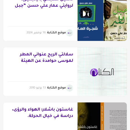
لروايتي عمار علي حسن “جبل
الطير” و”شجرة العابد”
موقع الكتابة
16 نوفمبر 2024
سلالتي الريح عنواني المطر
لموسى حوامدة عن الهيئة
العامة لقصور الثقافة في مصر
موقع الكتابة
13 يوليو 2010
غاستون باشلار: الهواء والرؤى،
دراسة في خيال الحركة.