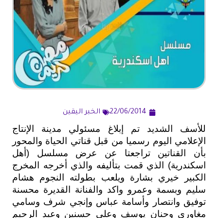
22/06/2014
الخبر اليقين
للأسف الشديد تم إبلاغ مسئولي مدينة الإنتاج
الإعلامي اليوم رسميا من قبل قناتي الحياة والمحور
بأن القناتين تراجعتا عن عرض مسلسل (أهل
اسكندرية) الذي قمت بتأليفه والذي أخرجه المخرج
الكبير خيري بشارة ويلعب بطولته النجوم هشام
سليم وبسمة وعمرو واكد والفنانة القديرة محسنة
توفيق وانتصار وأسامة عباس وإنجي شرف وسامي
مغاوري وحنان يوسف وعلي حسنين وعبد الرحيم