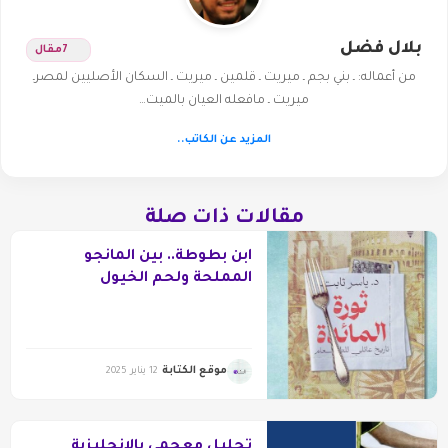
بلال فضل
7
مقال
من أعماله: ـ بني بجم ـ ميريت ـ قلمين ـ ميريت ـ السكان الأصليين لمصرـ
ميريت ـ مافعله العيان بالميت…
المزيد عن الكاتب..
مقالات ذات صلة
ابن بطوطة.. بين المانجو
المملحة ولحم الخيول
موقع الكتابة
12 يناير 2025
تحليل معجمي بالإنجليزية