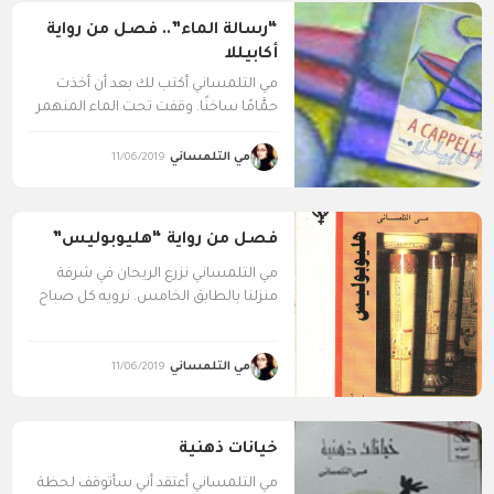
“رسالة الماء”.. فصل من رواية
أكابيللا
مي التلمساني أكتب لك بعد أن أخذت
حمَّامًا ساخنًا. وقفت تحت الماء المنهمر
دقائق قبل...
مي التلمساني
11/06/2019
فصل من رواية “هليوبوليس”
مي التلمساني نزرع الريحان في شرفة
منزلنا بالطابق الخامس. نرويه كل صباح
مرة ونربت على...
مي التلمساني
11/06/2019
خيانات ذهنية
مي التلمساني أعتقد أني سأتوقف لحظة