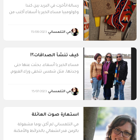
رسالة اتأخرت في البريد بين كندا
وكولومبيا مساء الخير يا أسماء أكتب من
شقتي الصغيرة...
مي التلمساني
15/08/2023
كيف تنشأ الصداقات؟!
مساء الخير يا أسماء، بحثت عنها حتى
وجدتها، مثل شمس تتخفى وراء الغيوم،
صورتنا التي...
مي التلمساني
15/07/2023
استعارة صوت العائلة
مي التلمساني لم أكن يوما مشغولة
بالزمن قدر انشغالي بالخرائط والأمكنة.
بلدان ومدن وأحياء وشوارع...