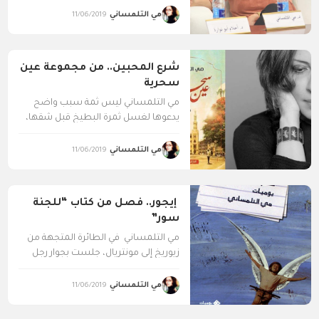
مي التلمساني
11/06/2019
شرع المحبين.. من مجموعة عين
سحرية
مي التلمساني ليس ثمة سبب واضح
يدعوها لغسل ثمرة البطيخ قبل شقها،
فهي عادة ما...
مي التلمساني
11/06/2019
إيجور.. فصل من كتاب “للجنة
سور”
مي التلمساني في الطائرة المتجهة من
زيوريخ إلى مونتريال، جلست بجوار رجل
طويل القامة بدا...
مي التلمساني
11/06/2019