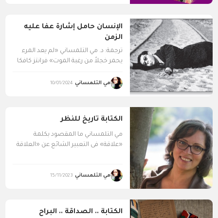
الإنسان حامل إشارة عفا عليه
الزمن
ترجمة: د. مي التلمساني «لم يعد المرء
يحمر خجلاً من رغبة الموت» فرانتز كافكا
فى...
مي التلمساني
10/01/2024
الكتابة تاريخ للنظر
مي التلمساني ما المقصود بكلمة
«علاقة» فى التعبير الشائع عن «العلاقة
بين الأدب والفنون البصرية»؟...
مي التلمساني
15/11/2023
الكتابة .. الصداقة .. البراح