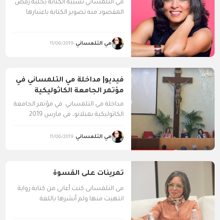
مي التلمساني تشبيه الكتابة بحلبة رقص
المقصود منه تصوير الكتابة باعتبارها
جماع خبرات وممارسات تحكمها...
مي التلمساني
11/06/2019
فيديو| مداخلة مي التلمساني في
مؤتمر الجامعة الكاثوليكية
بميلانو
مداخلة مي التلمساني في مؤتمر الجامعة
الكاتوليكية بميلانو، في مارس 2019
مهداة من دكتور وائل...
مي التلمساني
11/06/2019
تمرينات على القسوة
مى التلمسانى كنت أعانى من كتابة رواية
انتهيت منها ولم أنشرها باللغة
الفرنسية. ثم حدث...