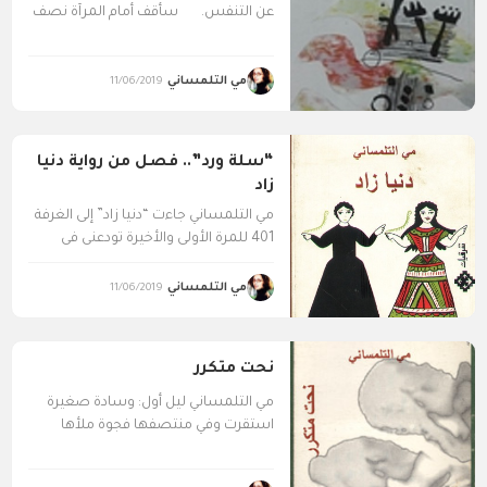
عن التنفس. سأقف أمام المرآة نصف
ساعة كاملة...
مي التلمساني
11/06/2019
“سلة ورد”.. فصل من رواية دنيا
زاد
مي التلمساني جاءت “دنيا زاد” إلى الغرفة
401 للمرة الأولى والأخيرة تودعني في
أكفانها البيضاء...
مي التلمساني
11/06/2019
نحت متكرر
مي التلمساني ليل أول: وسادة صغيرة
استقرت وفي منتصفها فجوة ملأها
رأسك المستدير. تحت الرأس...