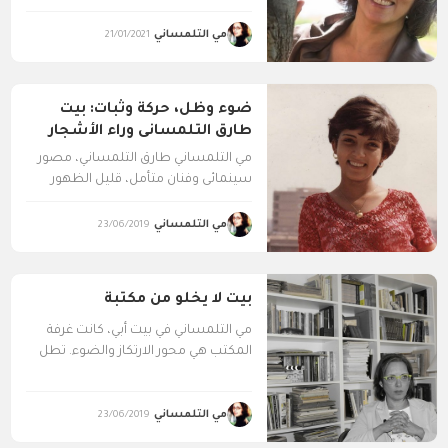
مي التلمساني
21/01/2021
ضوء وظل، حركة وثبات: بيت
طارق التلمساني وراء الأشجار
مي التلمساني طارق التلمساني، مصور
سينمائي وفنان متأمل، قليل الظهور
والكلام وعاشق للجمال والضوء. بيته...
مي التلمساني
23/06/2019
بيت لا يخلو من مكتبة
مي التلمساني في بيت أبي، كانت غرفة
المكتب هي محور الارتكاز والضوء. تطل
بلكونتها على...
مي التلمساني
23/06/2019