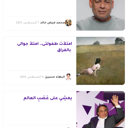
محمد فيض خالد
7 أغسطس 2026
امتلأتْ طفولتى.. امتلأ جوالى
بالفراق
البهاء حسين
6 أغسطس 2026
يمشِي على عَصَبِ العالم