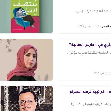
عبد المجيد ـ مرفت يس...
 المجيد
6 أغسطس 2026
أثري في “حارس الطابية”
الحكمة للثقافة صدرت مؤخرا...
. غرائبية ترصد الصراع
ته «جزيرة هرموش.. فانتازيا