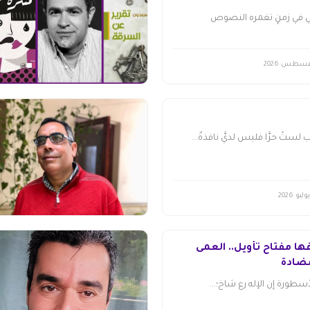
ي في زمنٍ تغمره النصوص
ُ حرًّا فليس لديَّ نافذةٌ...
ا مفتاح تأويل.. العمى
ضادة
سطورة إن الإله رع شاخ؛...