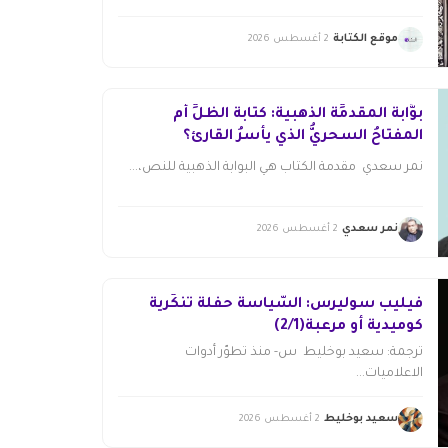
موقع الكتابة
2 أغسطس 2026
بوَّابةُ المقدمِّة الذهبية: كتابةُ الظلِّ أم
المفتاحُ السحريُّ الذي يأسرُ القارئ؟
نمر سعدي مقدمة الكتاب هي البوابة الذهبية للنص،...
نمر سعدي
2 أغسطس 2026
فيليب سوليرس: السّياسة حفلة تنكّرية
كوميدية أو مرعبة(2/1)
ترجمة: سعيد بوخليط س- منذ تطوّر أدوات
الاعلاميات...
سعيد بوخليط
2 أغسطس 2026