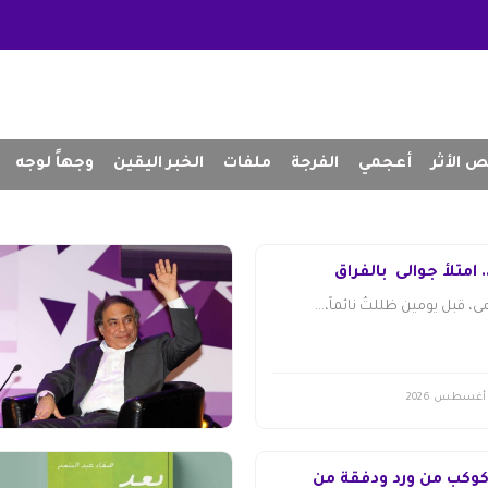
 الأثر
أعجمي
الفرجة
ملفات
الخبر اليقين
وجهاً لوجه
 امتلأ جوالى بالفراق
، قبل يومين ظللتُ نائماً،...
 كوكب من ورد ودفقة من