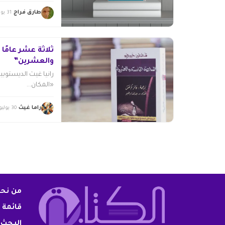
طارق فراج
31 يوليو 2026
ثلاثة عشر عامًا
والعشرين”
رانيا غيث الديستوبيا
«المكان...
راما غيث
30 يوليو 2026
من نح
قائمة 
البحث 