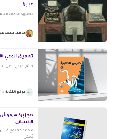
عبير!
تحقيق: عاطف محمد 
عاطف محمد عبد
تعميق الوعي ال
حاتم مرعي عن بيت 
موقع الكتابة
5 أغسطس 2026
«جزيرة هرموش» .
الإنسانى
محمد ممدوح فى رواي
يُحكى...