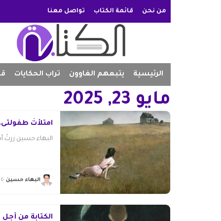
من نحن
قائمة الكتاب
تواصل معنا
الرئيسية
يتبعهم الغاوون
تراب الحكايات
قص
مايو 23, 2025
امتلأتْ طفولتى..
البهاء حسين زرتُ أمى
البهاء حسين
6 أغسطس 2026
الكتابة من أجل