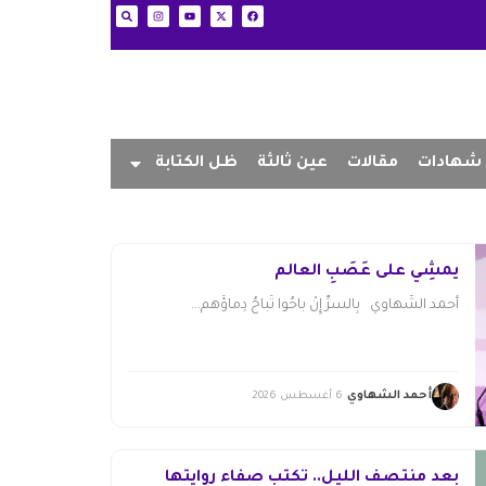
شهادات
مقالات
عين ثالثة
ظل الكتابة
يمشِي على عَصَبِ العالم
أحمد الشَّهاوي بِالسرِّ إِنْ باحُوا تُباحُ دِماؤُهم...
أحمد الشهاوي
6 أغسطس 2026
بعد منتصف الليل.. تكتب صفاء روايتها