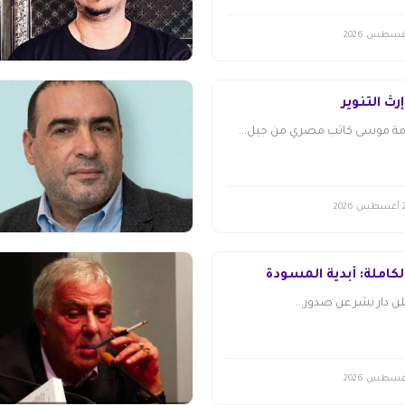
 التّنوير
مة موسى كاتب مصري من جيل...
طس 2026
لكاملة: أبدية المسودة
 دار نشر عن صدور...