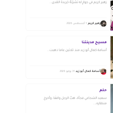
زهير كريم في حِوارٍ له نَشَرَتْهُ جَريدةُ المَدى...
زهير كريم
1 أغسطس 2026
مسيح مدينتنا
أسامة كمال أبو زيد منذ ثلاثين عاما ذهبت...
أسامة كمال أبو زيد
31 يوليو 2026
حلم
سعيد الشجاعي فجأة، هبَّ الرجل واقفًا، وأخرج
منظاره،...