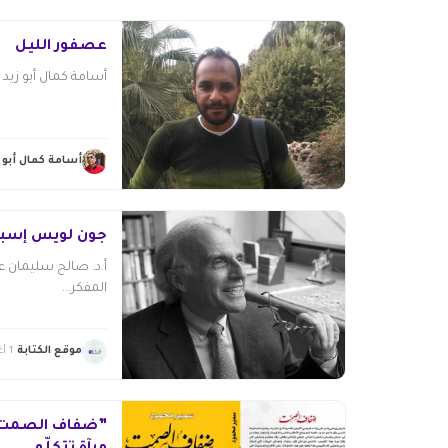
عصفور الليل
أسامة كمال أبو زيد إ
أسامة كمال أبو ز
جون لويس إسبوزيتو (41
أ.د. صالح سليمان 
المفكر...
موقع الكتابة
1 أغسطس 2026
‎”ضفاف الصمت”.