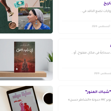
اريخ
وايات تضع الناقد في...
20
حابةً فى مكان مفتوح، أو...
شباك المنور”
فاطمة الشرنوبي أكتوبر ١٩٩٢ ​حدوتة «الشاطر حسن»