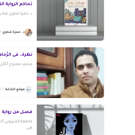
تحاكم الرواية الت
د. حمزة قناوي ثمة ر
د. حمزة قناوي
7 أغسطس 26
نظرة.. فى الزِّحام
محمد ممدوح أتأمّل س
موقع الكتابة
7 أغسطس 2026
فصل من رواية “
هي...