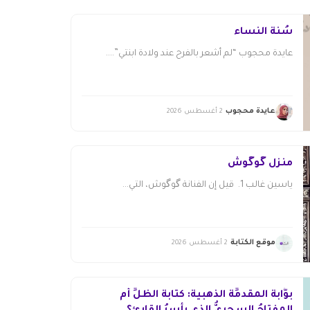
سُنّة النساء
عايدة محجوب “لم أشعر بالفرح عند ولادة ابنتي”....
عايدة محجوب
2 أغسطس 2026
منزل گوگوش
ياسين غالب 1. قيل إن الفنانة گوگوش، التي...
موقع الكتابة
2 أغسطس 2026
بوَّابةُ المقدمِّة الذهبية: كتابةُ الظلِّ أم