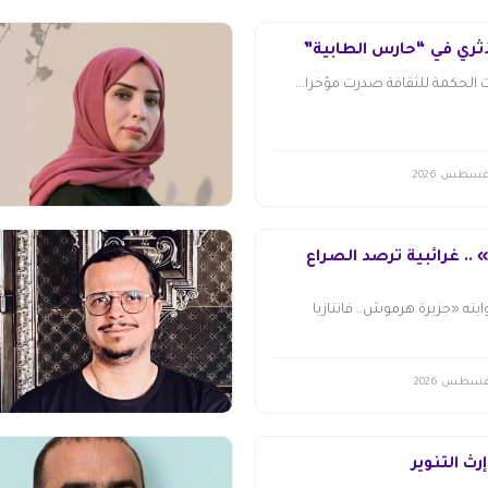
أثري في “حارس الطابية”
الحكمة للثقافة صدرت مؤخرا...
. غرائبية ترصد الصراع
ته «جزيرة هرموش.. فانتازيا
 التّنوير