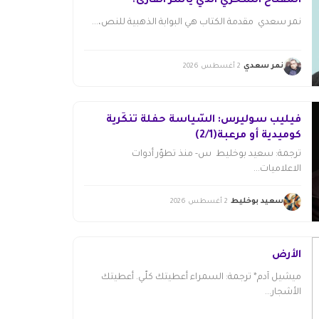
المفتاحُ السحريُّ الذي يأسرُ القارئ؟
نمر سعدي مقدمة الكتاب هي البوابة الذهبية للنص،...
نمر سعدي
2 أغسطس 2026
فيليب سوليرس: السّياسة حفلة تنكّرية
كوميدية أو مرعبة(2/1)
ترجمة: سعيد بوخليط س- منذ تطوّر أدوات
الاعلاميات...
سعيد بوخليط
2 أغسطس 2026
الأرض
ميشيل آدم* ترجمة: السمراء أعطيتك كلّي. أعطيتك
الأشجار...