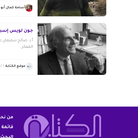
أسامة كمال أبو ز
جون لويس إسبوزيتو (41
أ.د. صالح سليمان 
المفكر...
موقع الكتابة
1 أغسطس 2026
من نح
قائمة 
البحث 