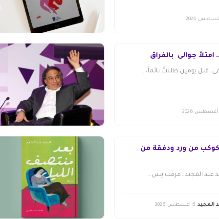
 امتلأ جوالى بالفراق
، قبل يومين ظللتُ نائماً،...
 كوكب من ورد ودفقة من
عبد المجيد ـ مرفت يس...
 المجيد
6 أغسطس 2026