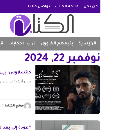
من نحن
قائمة الكتاب
تواصل معنا
الرئيسية
يتبعهم الغاوون
تراب الحكايات
قص
نوفمبر 22, 2024
كاتساروس: بين 
تنوير أحمد* يقال عن ا
موقع الكتابة
7 أغسطس 2026
“عودة إلى بغداد