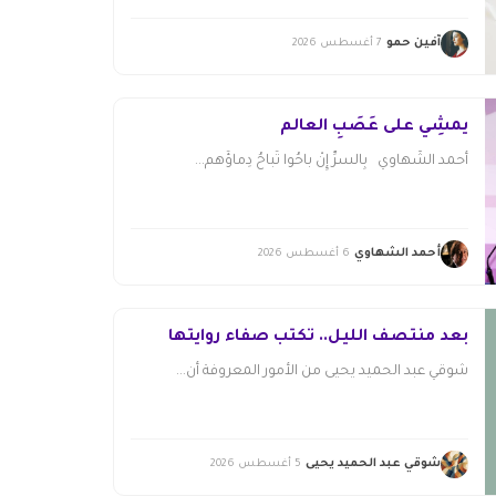
آفين حمو
7 أغسطس 2026
يمشِي على عَصَبِ العالم
أحمد الشَّهاوي بِالسرِّ إِنْ باحُوا تُباحُ دِماؤُهم...
أحمد الشهاوي
6 أغسطس 2026
بعد منتصف الليل.. تكتب صفاء روايتها
شوقي عبد الحميد يحيى من الأمور المعروفة أن...
شوقي عبد الحميد يحيى
5 أغسطس 2026