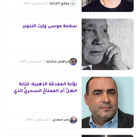
موقع الكتابة
2 أغسطس 2026
سلامة موسى وإرث التّنوير
إبراهيم مشارة
2 أغسطس 2026
بوَّابةُ المقدمِّة الذهبية: كتابةُ
الظلِّ أم المفتاحُ السحريُّ الذي
يأسرُ القارئ؟
نمر سعدي
2 أغسطس 2026