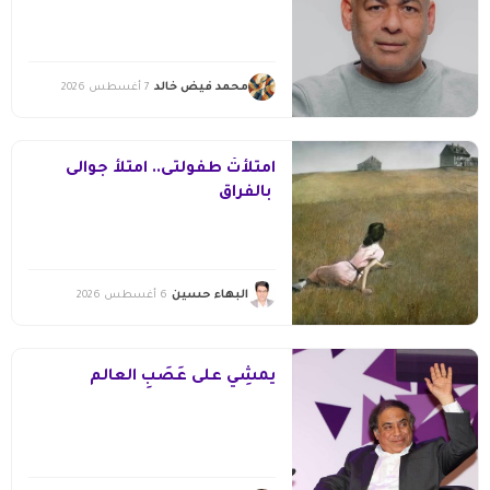
محمد فيض خالد
7 أغسطس 2026
امتلأتْ طفولتى.. امتلأ جوالى
بالفراق
البهاء حسين
6 أغسطس 2026
يمشِي على عَصَبِ العالم