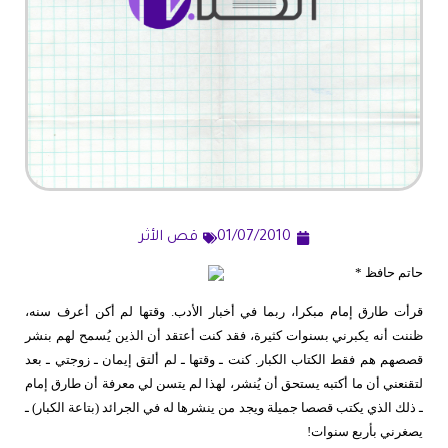
01/07/2010
قص الأثر
حاتم حافظ *
قرأت طارق إمام مبكرا، ربما في أخبار الأدب. وقتها لم أكن أعرف سنه،
ظننت أنه يكبرني بسنوات كثيرة، فقد كنت أعتقد أن الذين يُسمح لهم بنشر
قصصهم هم فقط الكتاب الكبار. كنت ـ وقتها ـ لم ألتق إيمان ـ زوجتي ـ بعد
لتقنعني أن ما أكتبه يستحق أن يُنشر، لهذا لم يتسن لي معرفة أن طارق إمام
ـ ذلك الذي يكتب قصصا جميلة ويجد من ينشرها له في الجرائد (بتاعة الكبار) ـ
يصغرني بأربع سنوات!