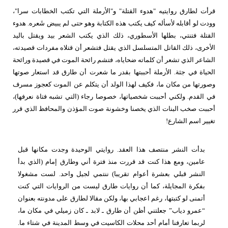
قرأت لطارق روايتيه "هدوء القتلة" و"الأرملة التي تكتب الخطابات سرا"،
وودت لو أقابله لأسأله كيف يكتب هذه الكتابة وهو حتى لم يبيض شَعره. هدوء
القتلة فتنتي، بطلها الأسطوري، ذلك الذي يكتب الشعر بيد ويقتل باليد
الأخرى، ذلك القاتل المتسلسل الذي يقتل فتشعر أن قتلاه مفردات قصيدته،
الشاعر الذي تشعر أن كلماته ضحاياه، فتشم رائحة الموت في قصيدة ورائحة
الحياة في جثة. الأرملة أحببتها بقدر ما شعرت أن طارق قد استعار صوتها
وصورتها من مكان ما، فكيف لهذا الولد أن يتكلم عن الموت كعجوز مسرف
في القدم. ولكني أحببت شخصياتها، خصوصا رجاء (التي تشبه فتاة نعرفها)،
أحببت صخب البنات الذي يخصنا وخشونة صوت المؤذن والمحافظ الذي قرر
تغيير اسم الشارع!
بدأت النشر منتصف هذا العقد. روايتي الوحيدة وجدت مكانها قبل
عامين، ومع هذا كنت قد قررت منذ فترة أني وطارق إمام (الذي بدأ
النشر قبلي بعشرة أعوام تقريبا) ننتمي لجيل واحد. لست مشغولا
بفكرة المجايلة، كما أن روايات طارق ليست من الروايات التي كنت
أتمنى لو كتبتها، رغم اعجابي بها، ولكن مقالا لطارق على مدونته بعنوان
“عمرو دياب” جعلتني أظن أن طارق ـ لابد ـ كان زميلي في مكان ما،
لربما تعارفنا أمام أحد محلات الكاسيت في وسط المدينة في شتاء ما.