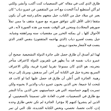
طارق الذي كتب في مقاله “في التسعينيات كنت أكتب، وأنشر، ولكني
لم أكن أستطيع أبداً التحدث مع أحد من المثقفين عن عمرو دياب” كان
يعبر عن ميلاد جيل من الكتاب، جيل متجهم بحكم رغبته في أن يكون
مثقفا (على الأقل لكي تتوافق صورته مع صورة مثقف ما ممن تملأ
صورهم المجلات)، ومتحرر في الوقت نفسه من هذه الصورة لأنه ـ في
الأحوال كلها ـ لن يمكنه التحرر من مقتضيات سنه ومراهقته وشبابه.
جيل ينصت لعمرو دياب (الذي يهاجمه المثقفون) بنفس القدر الذي
ينصت فيه لأشعار محمود درويش.
لهذا لم أصدق أن طارق حصل على جائزة الدولة التشجيعية. صحيح أن
عمرو دياب نفسه قد بدأ يظهر في تلفزيون الدولة كاعتراف متأخر
بتجربته، هو الذي كان ممنوعا تقريبا لفترة قريبة، ولكن الاعتراف
السريع بتجربة جيل في الكتابة أمر آخر، أمر مدهش، ومربك إلى درجة
رهيبة. الجائزة التي أُعلن أن طارق قد حصل عليها كما لو كانت قد
مُنحت لنا جميعا، نحن الذين يحبون عمرو دياب والذين لا يحبونه ولكن
تسربت إليهم حساسيته، التي هي حساسيتهم، نحن الذين بدأنا النشر
مع طارق في التسعينيات، فجرت العادة على تسميتنا بالتسعينيين، أو
الذين لم ينشروا كتبهم إلا مؤخرا. الجائزة لم تكن تخص طارق وحده
إذن، كانت تخصنا، تخصني، وتخص الكتابة الجديدة، تلك التي لن تمر