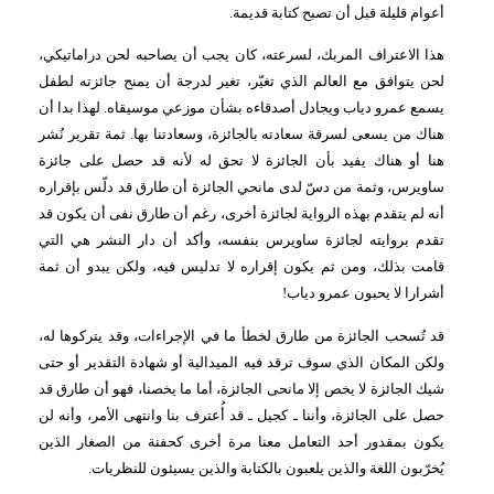
أعوام قليلة قبل أن تصبح كتابة قديمة.
هذا الاعتراف المربك، لسرعته، كان يجب أن يصاحبه لحن دراماتيكي،
لحن يتوافق مع العالم الذي تغيّر، تغير لدرجة أن يمنح جائزته لطفل
يسمع عمرو دياب ويجادل أصدقاءه بشأن موزعي موسيقاه. لهذا بدا أن
هناك من يسعى لسرقة سعادته بالجائزة، وسعادتنا بها. ثمة تقرير نُشر
هنا أو هناك يفيد بأن الجائزة لا تحق له لأنه قد حصل على جائزة
ساويرس، وثمة من دسّ لدى مانحي الجائزة أن طارق قد دلّس بإقراره
أنه لم يتقدم بهذه الرواية لجائزة أخرى، رغم أن طارق نفى أن يكون قد
تقدم بروايته لجائزة ساويرس بنفسه، وأكد أن دار النشر هي التي
قامت بذلك، ومن ثم يكون إقراره لا تدليس فيه، ولكن يبدو أن ثمة
أشرارا لا يحبون عمرو دياب!
قد تُسحب الجائزة من طارق لخطأ ما في الإجراءات، وقد يتركوها له،
ولكن المكان الذي سوف ترقد فيه الميدالية أو شهادة التقدير أو حتى
شيك الجائزة لا يخص إلا مانحى الجائزة، أما ما يخصنا، فهو أن طارق قد
حصل على الجائزة، وأننا ـ كجيل ـ قد أُعترف بنا وانتهى الأمر، وأنه لن
يكون بمقدور أحد التعامل معنا مرة أخرى كحفنة من الصغار الذين
يُخرّبون اللغة والذين يلعبون بالكتابة والذين يسيئون للنظريات.