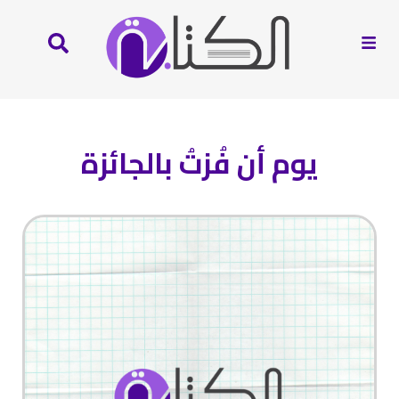
يوم أن فُزتُ بالجائزة