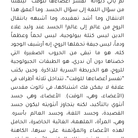
ثم يأتي ديوانه “تفسر أعضاءها للوقت” لينقلنا
من سؤال اللغة إلى سؤال الجسد. وما أعمق هذا
الانتقال وما أشد تعقيده، وما أشبهه بانتقال
الروح من عالم إلى عالم! الجسد عند وليد علاء
الدين ليس كتلة بيولوجية، ليس لحماً وعظماً
ودماً، ليس جيفة تحملها الروح، إنه أرشيف الوجود
كله، هو ما تبقى من الحروب الصغيرة التي
خضناها دون أن ندري، هو الطبقات الجيولوجية
للروح، هو الخريطة السرية للذاكرة. وحين يكتب
“تفسر أعضاءها للوقت”، تتداخل ثلاثة أطراف في
علاقة لا يمكن فك اشتباكها، في ثالوث مقدس
(الأعضاء، وهي، الوقت). الأعضاء، وهي جسد
أنثوي بالتأكيد، لكنه يتجاوز أنثويته ليكون جسد
القصيدة، وجسد اللغة، وجسد العالم بأسره.
وهي، المرأة، الملهمة، الغائبة الحاضرة، الحامل
لهذه الأعضاء والمؤتمنة على سرها، الكاهنة