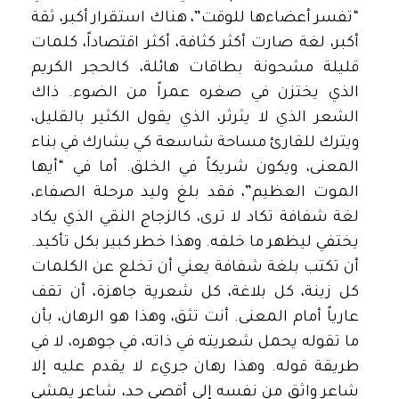
“تفسر أعضاءها للوقت”، هناك استقرار أكبر، ثقة
أكبر، لغة صارت أكثر كثافة، أكثر اقتصاداً، كلمات
قليلة مشحونة بطاقات هائلة، كالحجر الكريم
الذي يختزن في صغره عمراً من الضوء. ذاك
الشعر الذي لا يثرثر، الذي يقول الكثير بالقليل،
ويترك للقارئ مساحة شاسعة كي يشارك في بناء
المعنى، ويكون شريكاً في الخلق. أما في “أيها
الموت العظيم”، فقد بلغ وليد مرحلة الصفاء،
لغة شفافة تكاد لا ترى، كالزجاج النقي الذي يكاد
يختفي ليظهر ما خلفه. وهذا خطر كبير بكل تأكيد.
أن تكتب بلغة شفافة يعني أن تخلع عن الكلمات
كل زينة، كل بلاغة، كل شعرية جاهزة، أن تقف
عارياً أمام المعنى. أنت تثق، وهذا هو الرهان، بأن
ما تقوله يحمل شعريته في ذاته، في جوهره، لا في
طريقة قوله. وهذا رهان جريء لا يقدم عليه إلا
شاعر واثق من نفسه إلى أقصى حد، شاعر يمشي