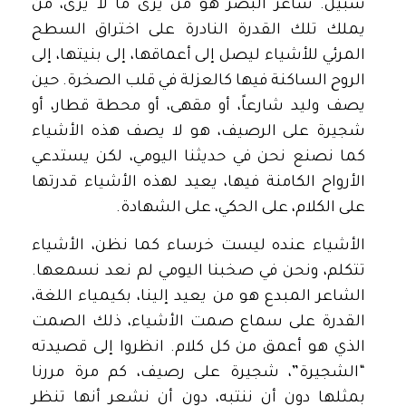
سبيل. شاعر البصر هو من يرى ما لا يرى، من
يملك تلك القدرة النادرة على اختراق السطح
المرئي للأشياء ليصل إلى أعماقها، إلى بنيتها، إلى
الروح الساكنة فيها كالعزلة في قلب الصخرة. حين
يصف وليد شارعاً، أو مقهى، أو محطة قطار، أو
شجيرة على الرصيف، هو لا يصف هذه الأشياء
كما نصنع نحن في حديثنا اليومي، لكن يستدعي
الأرواح الكامنة فيها، يعيد لهذه الأشياء قدرتها
على الكلام، على الحكي، على الشهادة.
الأشياء عنده ليست خرساء كما نظن، الأشياء
تتكلم، ونحن في صخبنا اليومي لم نعد نسمعها.
الشاعر المبدع هو من يعيد إلينا، بكيمياء اللغة،
القدرة على سماع صمت الأشياء، ذلك الصمت
الذي هو أعمق من كل كلام. انظروا إلى قصيدته
“الشجيرة”، شجيرة على رصيف، كم مرة مررنا
بمثلها دون أن ننتبه، دون أن نشعر أنها تنظر