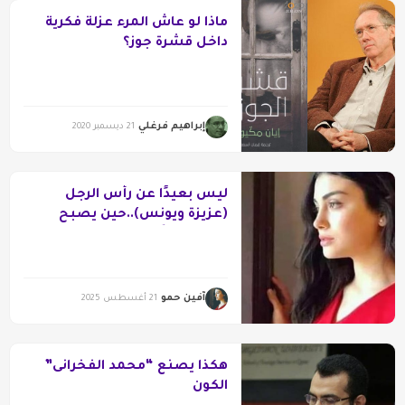
ماذا لو عاش المرء عزلة فكرية
داخل قشرة جوز؟
إبراهيم فرغلي
21 ديسمبر 2020
ليس بعيدًا عن رأس الرجل
(عزيزة ويونس)..حين يصبح
البياض قدرًا
آفين حمو
21 أغسطس 2025
هكذا يصنع “محمد الفخرانى”
الكون