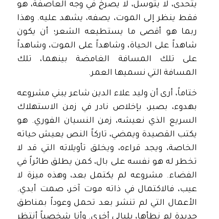
يتحدى، لا يتوسل، لا يصرخ في وجه العاصفة، هو
فقط ينظر إلى الموت، يصفه، يشهد عليه. وهذا
ربما هو أقصى ما يستطيعه الشعر؛ أن يكون
شاهداً على الحياة، وشاهداً على الموت، وشاهداً
على تلك المسافة الغامضة بينهما، تلك
المسافة التي نسميها العمر.
ختاماً، أرى أن وليد علاء الدين شاعر يبني مشروعه
بهدوء، بصبر، بإخلاص نادر في زمن الاستهلاك
السريع الذي نعيشه، زمن النسيان الفوري. هو
يكتب القصيدة ويمضي، تاركاً النص يعيش حياته
الخاصة، ويجد قراءه، ويخلق تأويلاته التي قد لا
تخطر له هو نفسه على بال، كمن يطلق طائراً في
الفضاء. مشروعه لم يكتمل بعد، وهذه ميزة لا
عيب، فالاكتمال في ذاته موت آخر، صمت أبدي.
الأعمال التي لم تنشر بعد تحمل وعوداً بمناطق
جديدة لم نطأها، بليالي أخرى. وأنا شخصياً أنتظر