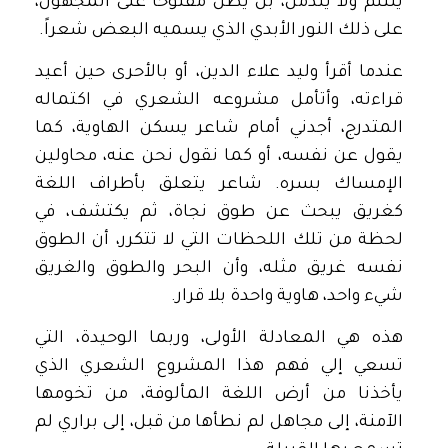
يلتئم ولا يندمل، بل يظل مفتوحاً على المجهول،
على ذلك النور الأبدي الذي يسميه البعض شعراً.
عندما أقرأ وليد علاء الدين، أو بالأحرى حين أعيد
قراءته، وأتأمل مشروعه الشعري في اكتماله
المتدرج، أجدني أمام شاعر يسكن الهاوية، كما
يقول عن نفسه، أو كما نقول نحن عنه، محاولين
الإمساك بسره. شاعر يتعلق بأطراف اللغة
كغريق يبحث عن طوق نجاة، ثم يكتشف، في
لحظة من تلك اللحظات التي لا تتكرر، أن الطوق
نفسه غريق مثله، وأن البحر والطوق والغريق
شيء واحد، هاوية واحدة بلا قرار.
هذه هي المعادلة الأولى، وربما الوحيدة، التي
تسعي إلي فهم هذا المشروع الشعري الذي
يأخذنا من أرض اللغة المألوفة، من تخومها
الآمنة، إلى مجاهل لم نطأها من قبل، إلى براري لم