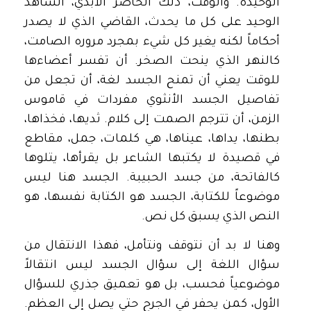
الوحيدة. والوقت، ذلك الحاضر الأبدي، الشاهد
الوحيد على كل ما يحدث، القاضي الذي لا يصدر
أحكاماً لكنه يغير كل شيء بمجرد مروره الصامت،
كالنهر الذي ينحت الصخر. أن تفسر أعضاءها
للوقت يعني أن تمنح الجسد لغة، أن تجعل من
تفاصيل الجسد الأنثوي مفردات في قاموس
الزمن، أن تترجم الصمت إلى كلام. ثديها، فخذاها،
بطنها، يداها، عيناها، هي كلمات، جمل، مقاطع
في قصيدة لا يكتبها الشاعر بل يقرأها، يتلوها
كالفاتحة، من جسد الحبيبة. الجسد هنا ليس
موضوعاً للكتابة، الجسد هو الكتابة نفسها، هو
النص الذي يسبق كل نص.
وهنا لا بد أن نتوقف ونتأمل، فهذا الانتقال من
سؤال اللغة إلى سؤال الجسد ليس انتقالاً
موضوعياً فحسب، بل هو تعميق جذري للسؤال
الأول، كمن يحفر في الجرح حتي يصل إلى العظم.