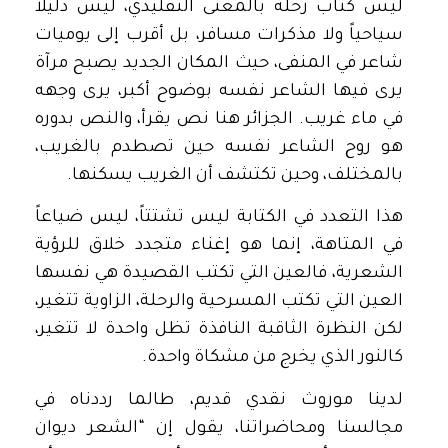
ليس كتاب رحلة بالمعنى التقليدي، ليس دليلاً
سياحياً ولا مذكرات مسافر، بل أقرب إلى يوميات
شاعر في المنفى، حيث المكان الجديد يصبح مرآة
يرى فيها الشاعر نفسه بوضوح أكبر، يرى وجهه
في ماء غريب. الجزائر هنا نص يقرأ، والنص بدوره
هو روح الشاعر نفسه حين تصطدم بالغريب،
بالمختلف، وحين تكتشف أن الغريب يسكنها.
هذا التعدد في الكتابة ليس تشتتاً، ليس ضياعاً
في المتاهة، إنما هو إغناء متجدد خلاق للرؤية
الشعرية، فالعين التي تكتب القصيدة هي نفسها
العين التي تكتب المسرحية والرحلة، الزاوية تتغير،
لكن النظرة الثاقبة النافذة تظل واحدة لا تتغير،
كالنور الذي يخرج من مشكاة واحدة.
لدينا موروث نقدي قديم، طالما رددناه في
مجالسنا ومحاضراتنا، يقول إن “الشعر ديوان