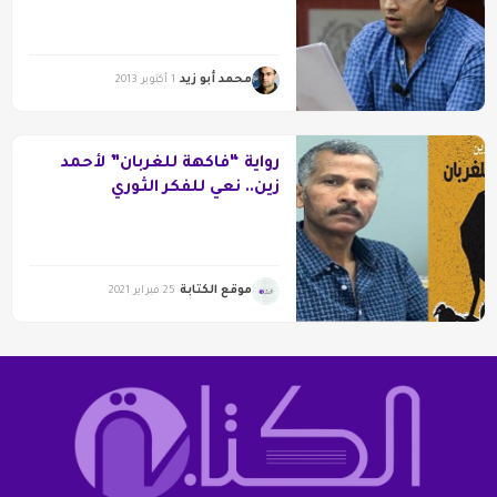
محمد أبو زيد
1 أكتوبر 2013
رواية “فاكهة للغربان” لأحمد
زين.. نعي للفكر الثوري
وتشخيص لوجع النكوص
والخيبات العربية
موقع الكتابة
25 فبراير 2021