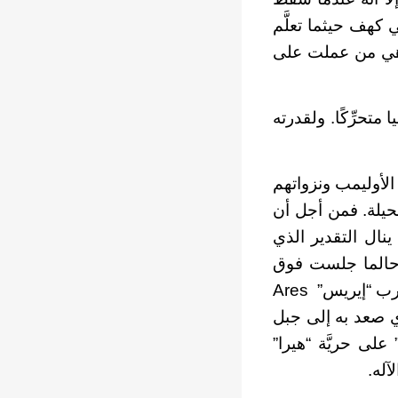
كهف حيثما تعلَّم
طويع وسبك المعادن لعمل مصنوعات رائعة. وكانت “ثيتيس” Thetis هي من عملت على
 متحرِّكًا. ولقدرته
لأوليمب ونزواتهم
حيلة. فمن أجل أن
 ينال التقدير الذي
كن حالما جلست فوق
العرش السحري، تم احتجازها ولم تستطع النهوض. ولم تجدِ محاولات إله الحرب “إيريس” Ares
عه. وحتى وساطة إله الخمر “ديونيسوس”Dionysus الذي صعد به إلى جبل
على حريَّة “هيرا”