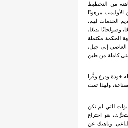
اهته من التخطيط
الأوليمب مرهونًا
ديم الخدمات لهم،
 وصولجانًا بديعًا،
لهة الحكمة مكتملة
لنمو. وصنع له أيضًا السلاسل الخفية التي قيَّدت “برميثيوس” Prometheus العاصي إلى جبل،
أنثى كاملة من طين
، بأن صنع له خوذة ودرع وفَّرا
لصناعة، ولهذا تمت
بؤات التي لم تكن
حرِّك، هو اختراع
صطناعي. وناهيك عن