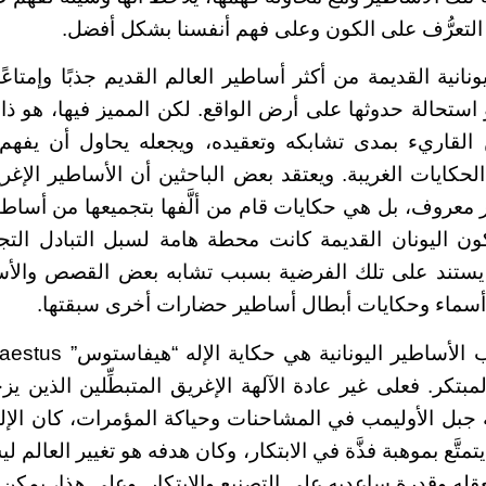
ح التعرُّف على الكون وعلى فهم أنفسنا بشكل أفضل.
يونانية القديمة من أكثر أساطير العالم القديم جذبًا وإمتاع
استحالة حدوثها على أرض الواقع. لكن المميز فيها، هو ذا
ن القاريء بمدى تشابكه وتعقيده، ويجعله يحاول أن يفهم
الحكايات الغريبة. ويعتقد بعض الباحثين أن الأساطير الإغ
ير معروف، بل هي حكايات قام من ألَّفها بتجميعها من أساط
كون اليونان القديمة كانت محطة هامة لسبل التبادل الت
 يستند على تلك الفرضية بسبب تشابه بعض القصص والأس
 أسماء وحكايات أبطال أساطير حضارات أخرى سبقتها.
لمبتكر. فعلى غير عادة الآلهة الإغريق المتبطِّلين الذين
 جبل الأوليمب في المشاحنات وحياكة المؤمرات، كان الإ
يتمتَّع بموهبة فذَّة في الابتكار، وكان هدفه هو تغيير العال
بعقله وقدرة ساعديه على التصنيع والابتكار. وعلى هذا، يم