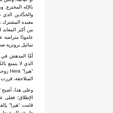
بالإله المخترع. وم
والحدَّادين الذي 
من أكثر المعابد ا
عامودًا متراصة عل
تماثيل برونزية ضخ
أمَّا المدهش في ه
الذي لا يتمتع بال
المتلاحقة، قررت أ
وعلى هذا، أصبح “
الإطلاق؛ فعلى عك
قامت “هيرا” بإلق
طريقه للسقوط، ال