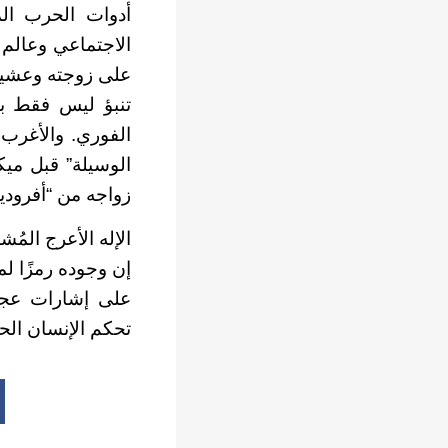
أدوات الحرب الم
الاجتماعي وعالم ا
على زوجته وعشيقها
تنبؤ ليس فقط بس
الفوري. والأغرب م
الوسيلة” قبل ميك
زواجه من “أفرودي
الإله الأعرج الم
إن وجوده رمزًا لم
على إشارات عجيبة
تحكم الإنسان الح