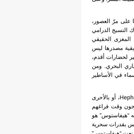
ًا على مرّ العصور،
ك النسيج الدرامي
 المغزى الحقيقي
ريقية مصدرها ليس
ير لحضارات أقدم،
جاري البحري. ومن
ماء في الأساطير
وواحدة من غرائب الأساطير اليونانية هي حكاية الإله “هيفاستوس” Hephaestus، أو بالأحرى
 يزجون وقت فراغهم
له “هيفاستوس” هو
م ليس بقدرات سحرية
كن نعت “هيفاستوس”