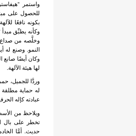
واستمر “هيفاستو
للحصول على مبتغ
بكونه نافعًا للآ
وكأنه يطبِّق مبدأ 
وخلَّصه من صداع ر
وكان أيضًا صانع 
لها هيئة الآلهة.
له حماية مطلقة في
عبادته كإله الحرفي
ويلاحظ من الأسطو
تخطر على بال الب
حديث. أمَّا الخاد