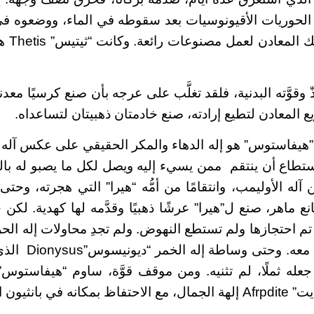
 الحوريات الأقيونوسيات بعد سقوطه في الماء، ووضعوه في 
كيفية ت
ّ وقوَّته البدنية، فلقد تغلَّب على عرجه بأن صنع كرسيًا معدنيا
 المعادن لتطيع إرادته، صنع خادمتان ذهبيتان لتساعداه.
هيفاستوس” هو إله الدهاء والمكر الحقيقي على عكس آله ا
ستطاع أن ينتقم ممن يسيء إليه ويصل لكل ما يصبو له بال
 آله الأوليمب، وانتقامًا من أمُّه “هيرا” التي هجرته، وحتى
نع ماهر، صنع ل”هيرا” عرشًا ذهبيًا وقدَّمه لها كهدية. ل
بسهامه المسوَّمة م
جعله ثملًا، لم تثنيه. ومن موقف قوَّة، ساوم “هيفاستوس” 
ي بانثيون الآله.