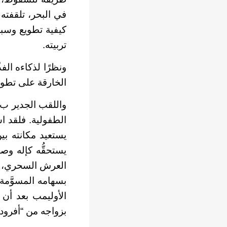
في البحر، تلقفته
تربيته.
ونظرًا لذكاءه الفذ
الخارقة على تطويع
واللقب الجدير ب”
الطفولية. فلقد ا
يستعيد مكانته بين
يستحقُّه كإله وصا
الأوليمب بعد أن 
بزواجه من “أفروديت” Afrpdite إلهة الجمال، مع الاحتفاظ بمكانه ف