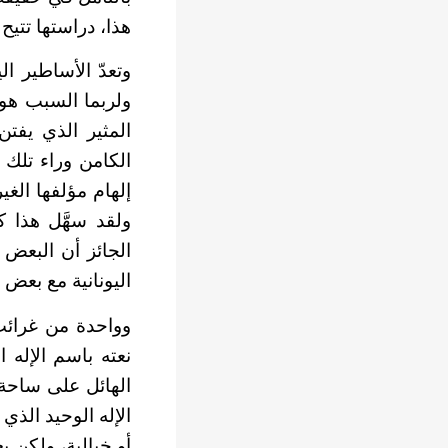
هذا، دراستها تتي
وتعدّ الأساطير ال
ولربما السبب هو 
المثير الذي يفت
الكامن وراء تلك 
إلهام مؤلفها الغ
ولقد سهَّل هذا 
الجائز أن البعض
اليونانية مع بعض
نعته باسم الإله ا
الهائل على ساحة
الإله الوحيد الذي 
أو خيالية، ولكن 