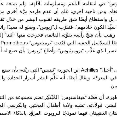
س” في انتقامه الناعم ومساوماته للآلهة، ولم تمنعه ع
اه. ومن ناحية أخرى، عَلم أن عدم طرده مرَّة أخرى من 
لهة. بل واستطاع أيضًا شق طريقه لقلوب البشر من خلال تق
“سيِّد الكون خادمهم”. فتقرَّب ل”زيوس”، وصنع له معبدًا رائعًا،
هيب بأن شجّ رأسه بقوَّته الفائقة، فخرجت منها “أثينا” إ
ا
النسر الذي عذَّب “بروميثيوس”. وأطاع “زيوس” بأن صنع له 
وردَّا للجميل، حمى “أخيل” Achilles ابن الحورية “ثيتيس” التي ربَّته
 المعركة. ويقال أيضًا، أنه علَّم البشر أسرار الحدادة وا
ين.
رة، أن قصَّة “هيفاستوس” المُبْتَكِر تضم مجموعة من التن
شر. فولادته، تشبه ولادة أطفال المختبر. والكرسي المت
متان الذهبيتان فهما نموذجًا للروبوت المزوَّد بالذكاء الا