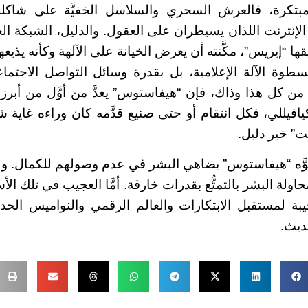
بتكرة، فالعرش السحري والسلاسل الخفيَّة على شاكل
لإنترنت اللذان يسيطران على العقول. والدليل، الشبكة الخ
 “إيريس”، مكَّنته أن يعرض الخيانة على الآلهة وكأنه يذيعها
طوة الآلة الإعلامية، بل بقدرة وسائل التواصل الاجتم
ن كل هذا وذاك، فإن “هيفاستوس” يعدَّ من أوَّل من أبرزوا 
يافيللي، فكل انتقام أو حتى صنيع قدَّمه كان وراءه غاية 
ت” خير دليل.
ُشوَّه “هيفاستوس” يضاهي البشر في عدم وصولهم للكمال. ول
حاولة البشر بالتمتُّع بقدرات خارقة. أمَّا العجيب في تلك ال
 لمستقبل الابتكارات والعالم الرقمي والنواميس الحديث
ديث.