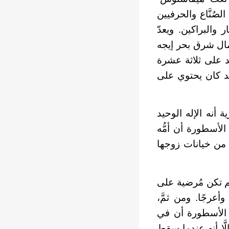
لصُنَّاع والحرفيين
 والبراكين. ويعدّ
الواقعة في شمال شرق بحر إيجه
بد على ثلاثة عشرة
عبد كان يحتوي على
ة أنه الإله الوحيد
الأسطورة أن أمُّه
 عندما فاض بها الكيل من خيانات زوجها
لم تكن مُرضية على
عرجًا. ومن ثمَّ،
ي الأسطورة أن في
َا أنه عندما سقط