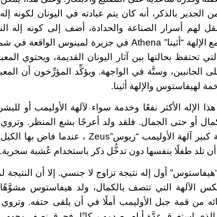
ن الجدير بالذكر، أنه كان يتم عبادته في اليونان لكونه إله ا
نقل لهم أسرار الصناعة والحدادة، أضف إلى كونه إله النار
معبده المشترك مع الإلهة “أثينا” Athena في جزيرة لمينوس 
لتي تحتفظ بحالتها بين آثار اليونان القديمة، ويحتوي المع
ى الجانبين، وستَّة في الواجهة. ويؤكِّد المؤرِّخون أن الم
مة لهيفاستوس والإلهة أثينا.
ذا الإله الأكثر نفعًا وخدمة سواء لآلهة الأوليمب أو للبشري
كمال أو حتى الجمال. فلقد ولد أعرجًا بشع المنظر. وتروي 
“هيرا” Hera زوجة كبير آلهة الأوليمب “زيوس”Zeus ،
ن تلد طفلًا بنفسها دون تدخُّل ذكر باستخدام عُشبة سحرية.
هيفاستوس” أول إله نتيجة تزاوج لا جنسي. إلا أن النتيجة 
س الآلهة التي تتصف بالكمال، ولد هيفاستوس مشوَّهًا وأ
ائه من قمة جبل الأوليمب أملًا في أن يلقى حتفه. وترو
ذي استغرق عدَّة أيام، صدمه بركانًا، فحرق نصف وجهه. إلّ