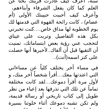
سنة، أعرف كيف غادرت قريتك بحثاً عن
العلم كما كان يفعل الشرفاء وأبناءهم،
وأعرف كيف أحببت حبيبتك الأولى (أم
عصام) ، كانت رائحة القهوة التي قدمتها لك
يوم الخطوبة لها مذاق خاص….كنت تخبرني
بكل هذه التفاصيل وتربت على عيناي
لتحجب عني رؤية بعض ابتساماتك، تمنيت
أن التقيها قبل أن ألقاك..لأخبرها أنها حصلت
على كنز اسمه(أنت)..
في مساء آخر يختلف كلياً عن مساءاتي
التي اعتدتها معك…أقرأ شخصاً آخر منك، و
لأول مرة أقرأ دموعك…لقد كانت مختلفة
تماماً عن تلك التي تذرفها بعد إعياء من نظر
طويل إلى كتاب تاريخي أو رسالة قديمة،
ولم تكن تشبه دموعك أثناء خلوتنا بسيرة