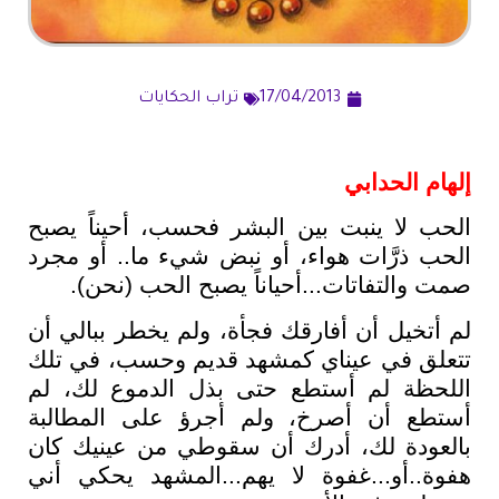
17/04/2013
تراب الحكايات
إلهام الحدابي
الحب لا ينبت بين البشر فحسب، أحيناً يصبح
الحب ذرَّات هواء، أو نبض شيء ما.. أو مجرد
صمت والتفاتات...أحياناً يصبح الحب (نحن).
لم أتخيل أن أفارقك فجأة، ولم يخطر ببالي أن
تتعلق في عيناي كمشهد قديم وحسب، في تلك
اللحظة لم أستطع حتى بذل الدموع لك، لم
أستطع أن أصرخ، ولم أجرؤ على المطالبة
بالعودة لك، أدرك أن سقوطي من عينيك كان
هفوة..أو...غفوة لا يهم...المشهد يحكي أني