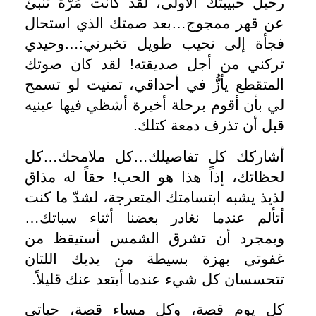
رحيل حبيبتك الأولى، لقد كانت مُرَّة تنبئ
عن قهر ممجوج…بعد صمتك الذي استحال
فجأة إلى نحيب طويل تخبرني:…وحيدي
تركني من أجل صديقته! لقد كان صوتك
المتقطع يأزُّ في أحداقي، تمنيت لو تسمح
لي بأن أقوم برحلة أخيرة أشظي فيها عينيه
قبل أن تذرف دمعة كتلك.
أشاركك كل تفاصيلك…كل ملامحك…كل
لحظاتك، إذاً هذا هو الحب! حقاً له مذاق
لذيذ يشبه ابتسامتك المتعرجة، لشدّ ما كنت
أتألم عندما نغادر بعضنا أثناء سباتك…
وبمجرد أن تشرق الشمس أستيقظ من
غفوتي بهزة بسيطة من يديك اللتان
تتحسسان كل شيء عندما أبتعد عنك قليلاً.
كل يوم قصة، وكل مساء قصة، حياتي