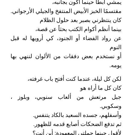
يمشي أبطأ حينما أكون بجانبه،
مقتسمًا الخبز الأبيض المنتفخ والجيلي الأرجواني.
كان ينتظرني بصبر بعد حلول الظلام
بينما أنظم أكوام الكتب بحثاً عن قصة،
عن رواد الفضاء أو الجنود، كي أرويها له قبل
النوم
أو نستخدم بعض دفقات من الألوان لننهي بها
يومه.
لكن كل ليلة، عندما كنت أفتح باب غرفته،
كان كل ما أراه هو
جبل مرتعش من ألعاب سنوبي، وبلوز ،
وسكوبي.
وأسفلهم، جسده السعيد بالكاد يتنفس.
ثم تدفع الضحكات أصابع قدمه للظهور.
لأقول حينها جملتي المعهودة: أين أنت؟