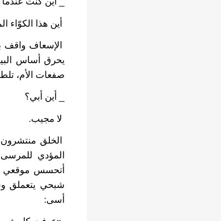
_ أين كنت عندما
أين هذا الكوّاء ا
الإسعاف واقف بل
يحرق أساس البيت
صفعات الأم، تل
_ أين أبي؟
لا مجيب.
الخلق منتشرون ب
المؤدي للمرسى
أتحسس موقعي في 
شبحي يتعملق وس
أسى: