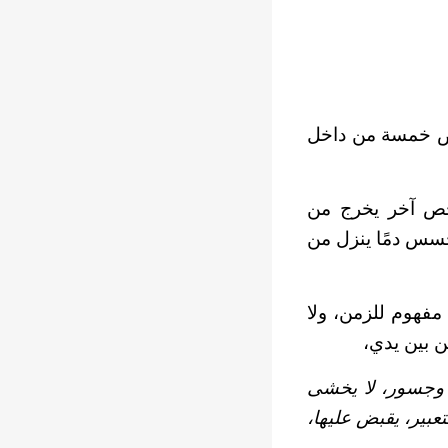
وص خمسة من داخل
خص آخر يخرج من
سس دمًا ينزل من
مفهوم للزمن، ولا
 بين يدي،
 وجسور، لا يخشى
عبير، يقبض عليها،