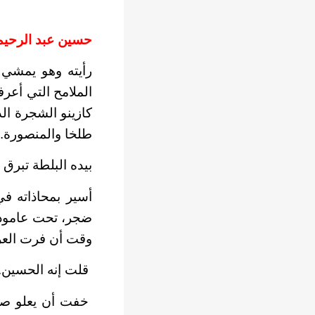
حسين عبد الرحيم
رأيته وهو يمشي 
الملامح التي أعر
كازينو الشجرة ال
طلخا والمنصورة..
بيده البلطة تبرق 
أسير بمحاذاته ف
ضجر، تحت عامود ا
وقت أن فرت العرب
قلت إنه الحسين.
خفت أن يعلو صوت