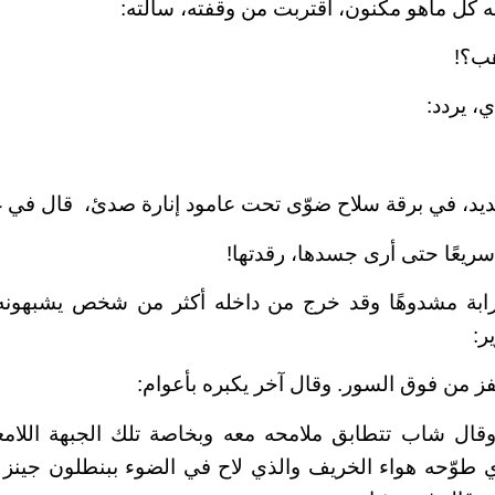
 كل ماهو مكنون، اقتربت من وقفته، سألته:
هب؟!
، يردد:
جديد، في برقة سلاح ضوّى تحت عامود إنارة صدئ، قال في
سريعًا حتى أرى جسدها، رقدتها!
ابة مشدوهًا وقد خرج من داخله أكثر من شخص يشبهونه
ر:
ز من فوق السور. وقال آخر يكبره بأعوام:
 وقال شاب تتطابق ملامحه معه وبخاصة تلك الجبهة اللام
لذي طوّحه هواء الخريف والذي لاح في الضوء ببنطلون جي