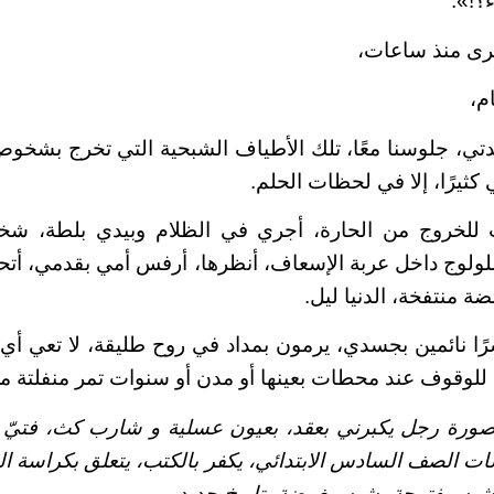
!».
جرى منذ ساعات،
م،
دتي، جلوسنا معًا، تلك الأطياف الشبحية التي تخرج بشخ
ثيرًا، إلا في لحظات الحلم.
للخروج من الحارة، أجري في الظلام وبيدي بلطة، ش
ولوج داخل عربة الإسعاف، أنظرها، أرفس أمي بقدمي، أتح
ة منتفخة، الدنيا ليل.
ا نائمين بجسدي، يرمون بمداد في روح طليقة، لا تعي أي 
للوقوف عند محطات بعينها أو مدن أو سنوات تمر منفلتة من
رة رجل يكبرني بعقد، بعيون عسلية و شارب كث، فتيّ
ت الصف السادس الابتدائي، يكفر بالكتب، يتعلق بكراسة الت
 شبه مفتوحة، شبه مغمضة، تاريخ جديد.