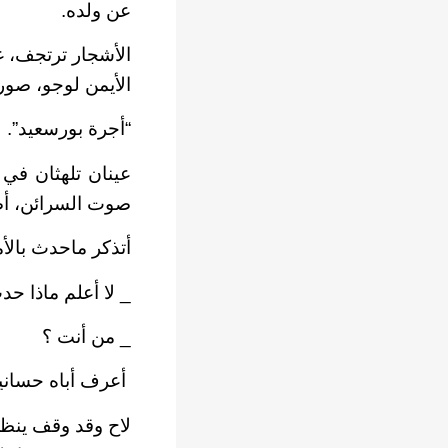
عن ولده.
الأشجار ترتجف، غب
الأيمن لوجو، صورة
“أجرة بورسعيد”.
عينان تلهثان في 
صوت السرائن، أضوا
أتذكر ماحدث بال
_ لا أعلم ماذا ح
_ من أنت ؟
أعرف أباه حساني
لاح وقد وقف ينظر