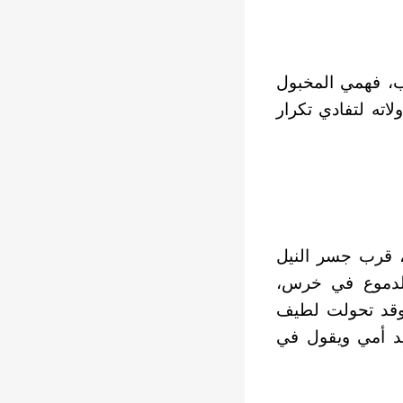
ب، فهمي المخبول
ته لتفادي تكرار
، قرب جسر النيل
لدموع في خرس،
 وقد تحولت لطيف
د أمي ويقول في