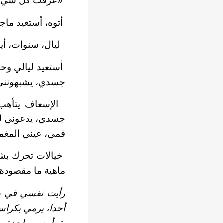
«عرفت كل شيء؟
أتوه، أستعيد ما
ليال، سنوات، أيا
أستعيد ليالي وح
جسدي، يشبهونني ك
الإسعاف يتأهب 
جسدي، يدعوني لل
فمي، عيني المغمض
خيالات تحرك بشرً
ماهية ما مقصودة 
رأيت نفسي في صو
أحدا، يرمي بكراسا
يقرأ بعين واحدة،