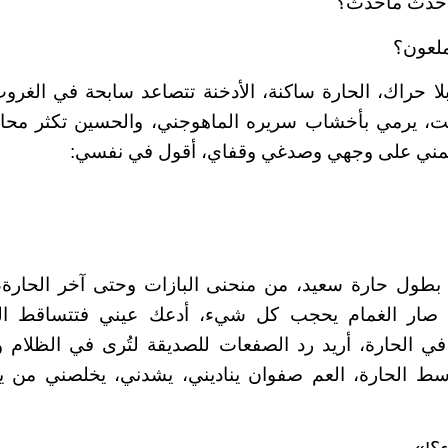
 حدث ماحدث؟
لملعون؟
ا حراك، الحارة ساكنة، الأدخنة تتصاعد سابحة في الغرو
، يرمي بأخشاب سريره الماهوجني، والحسين تكثر محاولا
طمني على وجهي وصدغي وقفاي، أقول في نفسي:
طول حارة سعيد، من منحنى البازات وحتى آخر الحارة
 صار الغمام يحجب كل شيء، أدعك عيني فتتساقط ا
الحارة، أريد رد الصفعات للصديقة لتُرى في الظلام
ط الحارة، العم صفوان يناديني، يشدني، يخلصني من ي