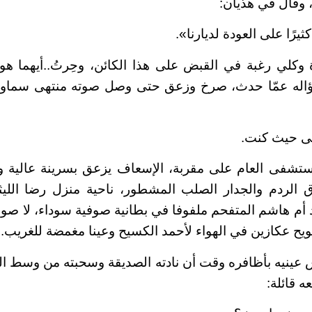
، وقال في هذيان:
ثيرًا على العودة لديارنا».
وكلي رغبة في القبض على هذا الكائن، وحِرتُ..أيهما هو 
ؤاله عمّا حدث، صرخ وزعق حتى وصل صوته منتهى سماوا
لى حيث كنت.
ستشفى العام على مقربة، الإسعاف يزعق بسرينة عالية 
الردم والجدار الصلب المشطور، ناحية منزل رضا اللي
د أم هاشم المتفحم ملفوفا في بطانية صوفية سوداء، لا 
طويح عكازين في الهواء لأحمد الكسيح وعينا مغمضة للغريب..
عينيه بأظافره وقت أن نادته الصديقة وسحبته من وسط الح
 قائلة: