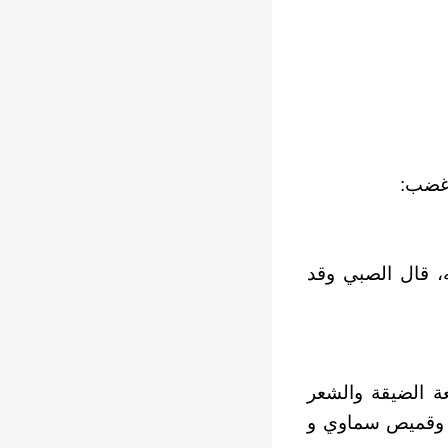
 غضب:
، قال الصبي وقد
عة الضيقة والشعر
نز وقميص سماوي و