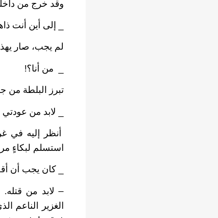
وقد خرج من داخله
_ إلى أين أنت ذا
لم يجب، صار يهذي
_ من أنا؟!
تبرز البلطة من 
_ لابد من عودتي 
أنظر إليه في غر
استسلم لبكاءٍ مري
_ كان يجب أن أقف
– لابد من قتله.
الغزير الناعم ا