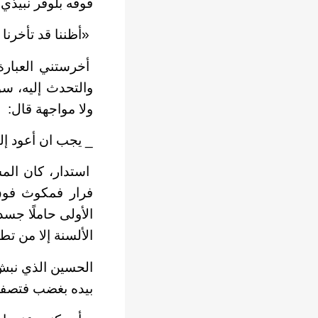
فوقه بلوفر نبيذي
«أظننا قد تأخرنا ك
أخرستني العبارة 
والتحدث إليه، س
ولا مواجهة قال:
_ يجب ان أعود إ
استدار، كان الم
فرار فمكوث فوق 
الأولى حاملًا جس
الألسنة إلا من ت
الحسين الذي نبش 
بيده بغضب فتصفعه