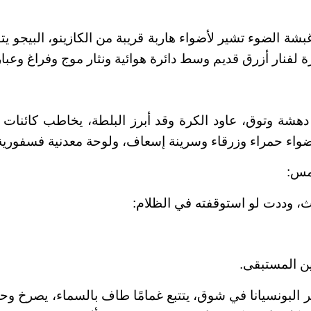
شة الضوء تشير لأضواء هاربة قريبة من الكازينو، البيجو يت
 لفنار أزرق قديم وسط دائرة هوائية ونثار موج وفراغ وعبار
دهشة وتوق، عاود الكرة وقد أبرز البلطة، يخاطب كائنات ل
ء حمراء وزرقاء وسرينة إسعاف، ولوحة معدنية فسفورية “967
أمس:
دث، وددت لو استوقفته في الظلام:
ن المستبقى.
 البونسيانا في شوق، يتتبع غمامًا طاف بالسماء، يصرخ وح