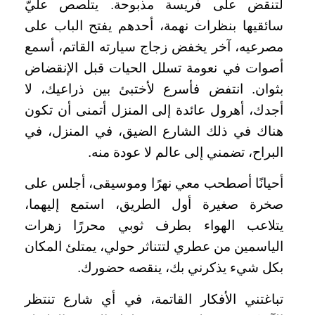
لتنقض على فريسة مذبوحة. يتلصص عليّ
سائقيها بنظرات نهمة، أحدهم يفتح الباب على
مصرعيه، آخر يخفض زجاج سيارته القاتم، أسمع
أصوات في نعومة تسلل الحيات قبل الإنقضاض
بثوان. انتفض فأسرع لأختبئ بين ذراعيك، لا
أجدك، أهرول عائدة إلى المنزل أتمنى أن تكون
هناك في ذلك الشارع الضيق، في المنزل، في
البراح، تضمني إلى عالم لا عودة منه.
أحيانًا أصطحب معي نهرًا وموسيقى، أجلس على
صخرة صغيرة أول الطريق، استمع إليهما،
يتلاعب الهواء بطرف ثوبي محررًا زهرات
الياسمين من عطري لتتناثر حولي، يمتلئ المكان
بكل شيء يذكرني بك، ينقصه حضورك.
تباغتني الأفكار القاتمة، في أي شارع تنتظر