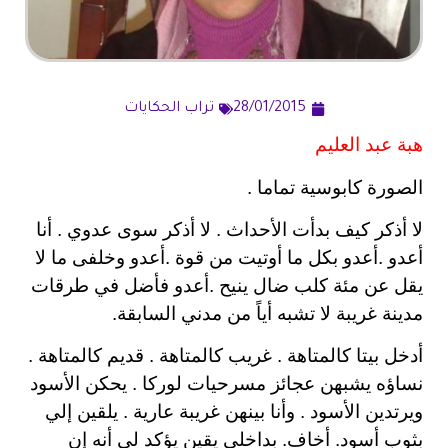
28/01/2015
تراب الحكايات
هبة عبد العليم
الصورة كابوسية تماما .
لا أذكر كيف بدأت الأحداث . لا أذكر سوى عدوي . أنا
أعدو .أعدو بكل ما أوتيت من قوة .أعدو وخلفى ما لا
يقل عن مئة كلب ضال ينيح .أعدو فأضل في طرقات
مدينة غريبة لا تشب
ه
أياً من مدني السابقة.
أدخل بيتا كالمتاهة . غريب كالمتاهة . قديم كالمتاهة .
نساؤه يشبهن عجائز مسرحيات لوركا . يحكن الأسود
ويرتدين الأسود . وأنا بينهن غريبة عارية . يلقين إلي
بثوب أسود. أخاف. بداخلي يقين يؤكد لي أنه إن