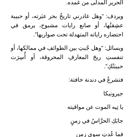
الحرير المدلَّى من غمده.
ويردف: “وهل غادرني تاريخُ بحر عبَرته، أو حبيبة
عشِقتُها، أو صانع رايات مشبوح، يرمق في
احتضاره راياته المتهدلة تحت صواريها”.
ويسائل: “وهل جُبتِ بين الطوائف في ممالكها، أو
تنفستِ ريحَ المعارفِ المحروقة، أو أُسِرَت
حبيبَتُكِ”.
فتشرعُ في دندنة خافتة:
جيرونيكا
يا تِيه الموت عن مواقيته
جابَكِ الحرَّاسُ في زمنٍ
فما عُدتِ سوى زمن