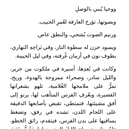
ووحيا يُنبي بالوَصلِ
وبصوتها، تؤرخ العارفة لعُمرِ الحبيب.
ورنيم الصوت يُشجي، والنطق عاص.
ويسود حزن له سطوة النار، وفي بَراحِهِ النهاري،
يطوف نون في أزمان غُرفته، وفي ليل الحبيبة.
وكانت في بُعدِها، أسيرة في ملكوت من حرير،
والليل سادر، وصحراء ممزوجة بالهدوء، وريح،
تمرُّ على ملامحها الغُلامية، تلهو بشعراتها
القصيرة، وبعُرفِ الفرس المتأهب لها، يرنو إلى
أفق مشيئتها، فتمتطي، تقبض بأصابعها الدقيقة
على اللجام اللدن، تشده في رفق، وتضغط
بساقيها على بدن الفرس، فيتقدم، رائق الخطو،