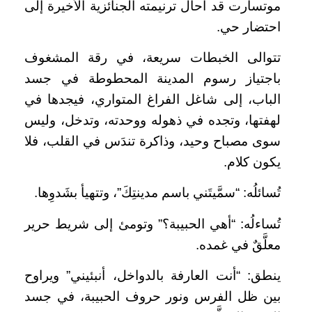
موتسارت قد أحال ترنيمته الجنائزية الأخيرة إلى
احتضار حي.
تتوالى الخبطات سريعة، في رقة المشغوف
باجتياز رسوم المدينة المحطوطة في جسد
الباب، إلى شاغل الفراغ المتواري، فيجدها في
لهفتها، وتجده في ذهوله ووحدته، وتدخل، وليس
سوى مصباح وحيد، وذاكرة تندَس في القلب، فلا
يكون كلام.
تُسائلُه: “سمَّيتَني باسم مدينتِكَ”، وتتهيأ بشَدوِها.
تُساءلُه: “أهي الحبيبة؟” وتومئ إلى شريط حرير
معلَّقٌ في غمده.
ينطق: “أنت العارفة بالدواخل، أنبئيني” ويراوح
بين ظل الفرس ونور حروف الحبيبة، في جسد