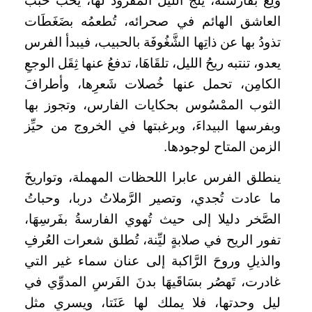
وَلِعٌ بفارسته، يلج الليلَ المفرود لها، يَخُبُّ خَبَبَ
العاشق الهائم في صحرائه، تُطعمُه بضَغَطَات
تذودُ بها عن ذاتِها الشَّغُوفَة بالحبيب، فيبدأ الفرس
يعدو، تنتبه ريحُ الليل، تلقَاهَا، تدفعُ عنها ثِقَل الوجعِ
الكامِن، تحمل عنها خُصلات شَعرِها، وأطرافَ
الثوب الممْسُوس بحكايات الفارس، وتجوز بها
وبفرسها البيداءَ، وبرغبتها في الخروج من حيِّز
الزمن المتاح لوجودها.
ينطلق الفرس عابرا اللحظات المهملة، وتواريخَ
ما عادت تُجدي، وتصير الرَّملاتُ دربا، وحباتُ
الصَّخر دليلا إلى حيث تُهوي الفارسةُ بفَرسِهَا،
تفور الريح في صلابةٍ ليِّنة، تُطلق شعرات العُرفِ
والذيلِ وروحَ الرَّاكبة إلى عنان سماء غير التي
غادرت، تَهصُر بسَاقَيهَا بدنَ الفَرسِ المدوِّي في
ليل وحدتها، فلا يملك لها عَنَتا، ويسري مثل