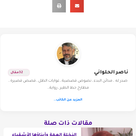
ناصر الحلواني
32
مقال
صدر له: ـ مدائن البدء ـ نصوص قصصية ـ غوايات الظل ـ قصص قصيرة ـ
مطارح حط الطير ـ رواية…
المزيد عن الكاتب..
مقالات ذات صلة
النخلة العمة وأبناؤها الأشقياء