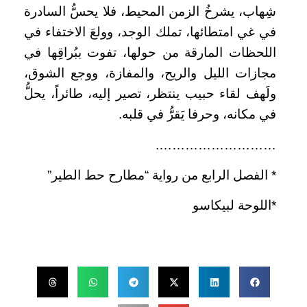
شِهاب، يشرخُ الزمن المحيط، فلا يحسُّ السادرة
في غي امتطائها، تملك الوجد، وولعَ الاختفاء في
اللحظات المارقة من حولها، تفوت ببُراقِها في
مجازات الليل والريح، والمفازة، ووجع الشوق،
ولَهف لقاء حبيب ينتظر، تصير إليه، طائراً، يحلُّ
في مكانه، وحرفا يَقرُّ في قلبه.
……………………….
* الفصل الرابع من رواية “مطارح حط الطير”
*اللوحة لبيكاسو