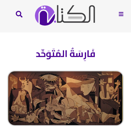
فَارِسَةُ المُتَوَحِّد