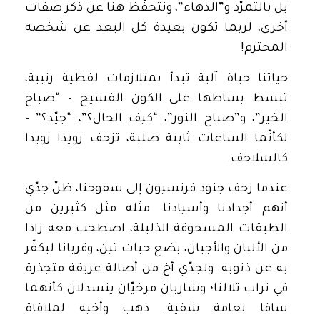
بل بالتمرّد و”الدهاء”، ونتحفّظ هنا عن ذكر صفات
أخرى، لربما تكون بعيدة كل البعد عن شخصه
المحترم!
حياتنا حياة آلية تبدأ بمتلازمات لفظية رتيبة،
تبسط بساطها على الكون الفسيح – “صباح
الخير”، و”صباح النور”، “كيف الحال؟”، “جيّد؟” –
لكأنّما الساعات ثابتة صلبة، تزحف رويدا رويدا
كالسلاحف.
عندما زحف جنود فرنسيون إلى سفوحنا، ظنّ جدّي
أنهم أجدادنا وأسيادنا. مثله مثل كثيرين من
الطبقات المسحوقة الذليلة، اصطحب معه زادا
من الألبان والأجبان، بضع حبات تين، وقربانا ليكفّر
به عن ذنوبه. ولجدّي أخ من أصالة عريقة متجذرة
في تراب تلالنا؛ وشاربان مرخيّان ينسدلان كأنهما
ساقا نعامة شقية. ذهب وأخيه لملاقاة