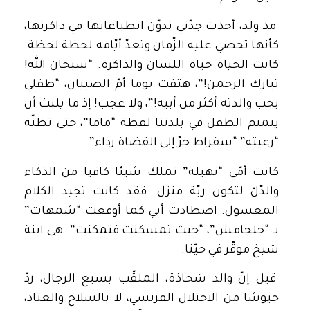
مذ ولد، أخذت جدّتي تدوّن انطباعاتها في ذاكرتها،
كأنها تحصي عليه الزّمان وتعدّ أيّامه لحظة لحظة.
كانت الحياة حياة اللسان والذاكرة. “سبحان الله!
تبارك الرحمن!”، هتفت يوما أمّ الصبيان، “طفلي
يحب والدته أكثر من أبيه!”، ولا عجب! إذ ما يلبث أن
يتمتم الطفل في بلدتنا لفظة “ماما”، حتى تظنّه
“رعيته” “سقراط جرّ إلى القضاة رداء”.
كانت أمّي “نهيلة” تملك شيئا كافيا من الذكاء
والدّلّ لتكون ربّة منزل. فقد كانت تجيد الكلام
المعسول. اصطادت أبي كما أوقعت “شمهات”
بـ “جلجامش”، “حيث تمسكنت فتمكنت”. هي ابنة
شيخ موقّر في حيّنا.
قيل إنّ والد شحاذة، الملقّب بسبع الرجال، ردّ
جيوشا من الاحتلال الفرنسي، لا بالسلاح والعتاد،