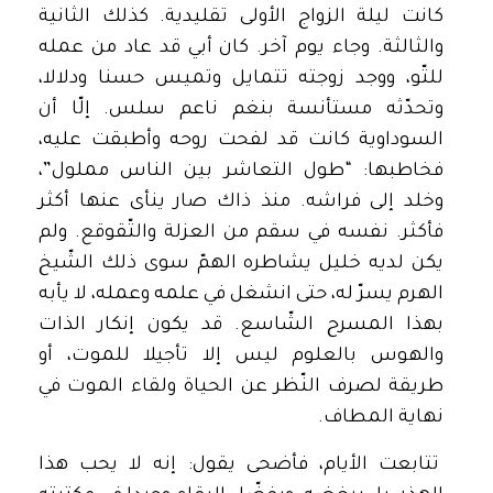
كانت ليلة الزواج الأولى تقليدية. كذلك الثانية
والثالثة. وجاء يوم آخر. كان أبي قد عاد من عمله
للتّو، ووجد زوجته تتمايل وتميس حسنا ودلالا،
وتحدّثه مستأنسة بنغم ناعم سلس. إلّا أن
السوداوية كانت قد لفحت روحه وأطبقت عليه،
فخاطبها: “طول التعاشر بين الناس مملول”،
وخلد إلى فراشه. منذ ذاك صار ينأى عنها أكثر
فأكثر. نفسه في سقم من العزلة والتّقوقع. ولم
يكن لديه خليل يشاطره الهمّ سوى ذلك الشّيخ
الهرم يسرّ له، حتى انشغل في علمه وعمله، لا يأبه
بهذا المسرح الشّاسع. قد يكون إنكار الذات
والهوس بالعلوم ليس إلا تأجيلا للموت، أو
طريقة لصرف النّظر عن الحياة ولقاء الموت في
نهاية المطاف.
تتابعت الأيام، فأضحى يقول: إنه لا يحب هذا