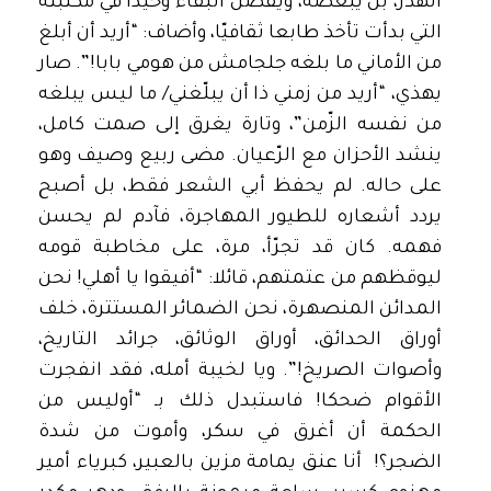
الهذر، بل يبغضه، ويفضّل البقاء وحيدا في مكتبته
التي بدأت تأخذ طابعا ثقافيّا، وأضاف: “أريد أن أبلغ
من الأماني ما بلغه جلجامش من هومي بابا!”. صار
يهذي، “أريد من زمني ذا أن يبلّغني/ ما ليس يبلغه
من نفسه الزّمن”، وتارة يغرق إلى صمت كامل،
ينشد الأحزان مع الرّعيان. مضى ربيع وصيف وهو
على حاله. لم يحفظ أبي الشعر فقط، بل أصبح
يردد أشعاره للطيور المهاجرة، فآدم لم يحسن
فهمه. كان قد تجرّأ، مرة، على مخاطبة قومه
ليوقظهم من عتمتهم، قائلا: “أفيقوا يا أهلي! نحن
المدائن المنصهرة، نحن الضمائر المستترة، خلف
أوراق الحدائق، أوراق الوثائق، جرائد التاريخ،
وأصوات الصريخ!”. ويا لخيبة أمله، فقد انفجرت
الأقوام ضحكا! فاستبدل ذلك بـ “أوليس من
الحكمة أن أغرق في سكر، وأموت من شدة
الضجر؟! أنا عنق يمامة مزين بالعبير، كبرياء أمير