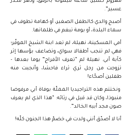
مهزوم كسير، ساعة ميمونة بالرفق، ودهر مكدر
عسير”.
أصبح والدي كالطفل الصغير، أو كهامة تطوف في
سماء البلدة، أو بومة تبغم في ظلماتها.
أمي المسكينة، نهيلة، لم تعد ابنة الشيخ الموقّر؛
فهي لم تنجب أطفالا سواي، وتضاعف بؤسها إثر
كآبة أبي. نهيلة لم “تعرف الأفراح” يوما بعدها –
تزوجت من رجل ثري ثراء فاحشا، وأنجبت منه
طفلين أصحّاء!
ونختتم هذه التراجيديا المملّة بوفاة أبي مرفوضا
منبوذا، وكان قد قيل في رثائه: “هذا الذي لم يعرف
صون مجد أبيه الخالد”.
أنا لا أصدّق أنني ولدت في خضمّ هذا الجنون كلّه!