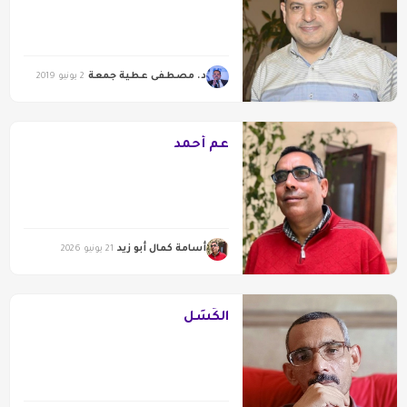
د. مصطفى عطية جمعة
2 يونيو 2019
عم أحمد
أسامة كمال أبو زيد
21 يونيو 2026
الكَسَل