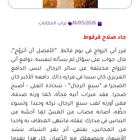
16/05/2026
تراب الحكايات
جاد صلاح قرقوط
قرر أبي الزواج في يوم قائظ. “الأفضل أن أتزوّج”،
قال. جواب على سؤال لم يسأله لنفسه. دوافع أبي
للزواج مختلفة عن سائر الرجال. ليس الدافع
الغريزي كان سببا في قراره ذاك. دافعه الأكبر كان
الضجر! فـ “سبع الرجال” – شحاذة العلي – أصبح
ضجرا. فقد ميراث أبيه فجأة، كما ورثه صدفة،
فمن أورثه لقب سبع الرجال، تركه وحيدا. ولسوء
حظّه، أصابه مصاب من المسّ لمِا أحسّه من
التباس في مدارك عقله، فانتهى المطاف به واحدا
من المجانين، يقتفي أثر بعَر الشياه، ينشد
الأشعار، ويتصعلك مع الرّعيان. كل هذا بعدما