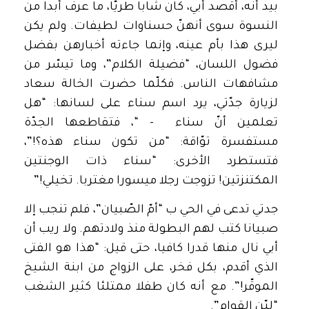
بيد أنّه، أقصد أبي، كان شابا طريّا، ما عرف أبدا من
النسوة سوى أنهنّ حسناوات لطيفات. ولم يكن
ليرى هذا بأم عينه، وإنما جاءته أخبارهن بفضل
فضول اللسان، “فضيلة الكلام”، وما تيسّر من
مشافهات الناس. فكلّما حضرت الخالة سعاد
لزيارة جدّتي، يرد اسم سناء على لسانها: “هل
تعلمين أنّ سناء – “، فتقاطعها الجدّة
مستفسرة توّاقة: “من تكون سناء هذه؟!”،
فتستطرد الأخرى: “سناء ذات الوجنتين
المكتنزتين! تزوجت رجلا ميسورا مغتربا. تخيلي!”
جدتي تدعى في الحي ب “أمّ الصّبيان”، فلم تنجب إلا
صبيانا كتب لهم البطولة منذ ولادتهم. ولا ريب أن
أبي نال منها قدرا كافيا، حتى قيل: “هذا هو الفتى
الذي أقدم، بكل فخر، على الزواج من ابنة الشيخ
الموقّر!”. مع أنه كان طفلا ممتلئا كثير الشغب
“ليّن القوام”.