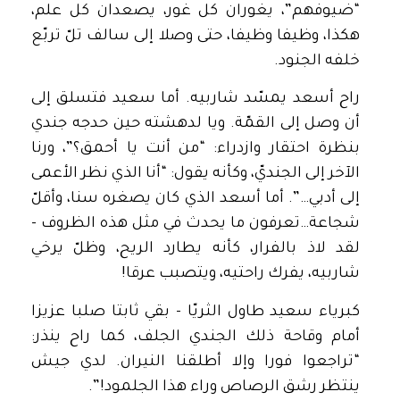
“ضيوفهم”، يغوران كل غور، يصعدان كل علم،
هكذا، وظيفا وظيفا، حتى وصلا إلى سالف تلّ تربّع
خلفه الجنود.
راح أسعد يمسّد شاربيه. أما سعيد فتسلق إلى
أن وصل إلى القمّة. ويا لدهشته حين حدجه جندي
بنظرة احتقار وازدراء: “من أنت يا أحمق؟”، ورنا
الآخر إلى الجنديّ، وكأنه يقول: “أنا الذي نظر الأعمى
إلى أدبي…”. أما أسعد الذي كان يصغره سنا، وأقلّ
شجاعة…تعرفون ما يحدث في مثل هذه الظروف –
لقد لاذ بالفرار، كأنه يطارد الريح، وظلّ يرخي
شاربيه، يفرك راحتيه، ويتصبب عرقا!
كبرياء سعيد طاول الثريّا – بقي ثابتا صلبا عزيزا
أمام وقاحة ذلك الجندي الجلف، كما راح ينذر:
“تراجعوا فورا وإلا أطلقنا النيران. لدي جيش
ينتظر رشق الرصاص وراء هذا الجلمود!”.