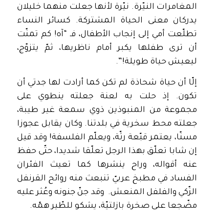
المغامرات النيّرة. نيّرة لأنها جعلت منهما خليلان
يدركان معنى الحياة المشتركة. كسائر النساء
تطلّعت أمي إلى إنجاب الأطفال، فـ “آه! كم تمنّت
أن ترى طفلها يكبر أمام ناظريها، ثمّ يتزوّج،
ليعيش حياة طويلة!”.
إلّا أن حياة شحاذة لم تكن كما أرادت لها جدتي أن
تكون. إذ حلت به لعنة جعلته ينطوي على
مجموعة من المنبوذين ذوي سمعة غير طيبة،
جعلته محط سخرية في بلدتنا. وكان يقابل عجوزا
مسنّا، يعتمر قبّعة رثّة، ويعلّم الفلسفة! وقد قيل
إن شابا تعلّق بهذا الرجل تعلّقا شديدا، حتّى حفظ
عنه أقواله، وراح ينشرها كما تعيث الفئران
الفساد في مطبخ عربيّ تنبعث منه روائح القرنفل
الزّكي والفلفل المنعش. وقد جنّ جنونه وعُثر عليه
مضّجعا على صخرة بازلتيّة، يشكو للطّير همّه.