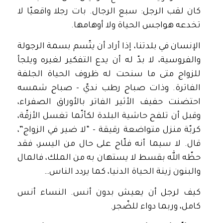
كان لقب الرجل: سبع الرجال. بات رجلا واقعيّا لا
تخدعه هواجس الحياة ولا أوهامها.
الإنسان في بلدتنا، إذا أراد أن يتّسم بسمة الرجولة
والفروسية، لا بدّ له أن يدع التفكير لغيره ويلجأ
للزواج متى ما سنحت له ظروف الحياة الجلفة
الفاترة. وذات صباح رطب نديّ – صباح شمسه
احتضنت حفيف الأثير الفاتر بالأوراق الصفراء،
وقبل أن تلفح حاشية البلدة لكأنّما تغسل الأزقّة،
كربّة منزل متواضعة رقيقة – “لا ضير في الزواج”،
قال. لا سيما أنه فلّاح على حال من اليسر، فقد
حظّه الله بقسط لا يستهان به من الملك، فالمال
والبنون زينة الحياة الدنيا، كما يردد الناس…
كيف لرجل أن يعيش بدون أنس. النساء أنس
كامل، وربما دواء للضّجر.