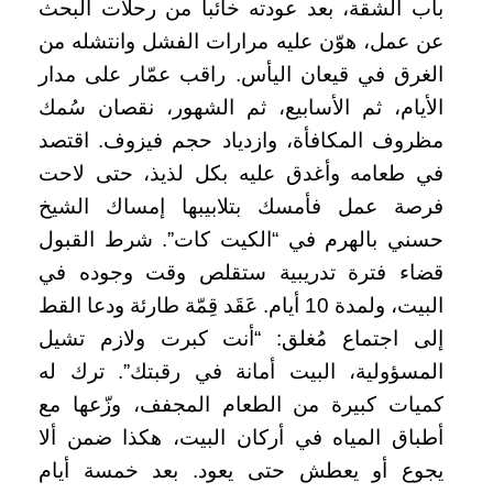
باب الشقة، بعد عودته خائبا من رحلات البحث
عن عمل، هوّن عليه مرارات الفشل وانتشله من
الغرق في قيعان اليأس. راقب عمّار على مدار
الأيام، ثم الأسابيع، ثم الشهور، نقصان سُمك
مظروف المكافأة، وازدياد حجم فيزوف. اقتصد
في طعامه وأغدق عليه بكل لذيذ، حتى لاحت
فرصة عمل فأمسك بتلابيبها إمساك الشيخ
حسني بالهرم في “الكيت كات”. شرط القبول
قضاء فترة تدريبية ستقلص وقت وجوده في
البيت، ولمدة 10 أيام. عَقَد قِمّة طارئة ودعا القط
إلى اجتماع مُغلق: “أنت كبرت ولازم تشيل
المسؤولية، البيت أمانة في رقبتك”. ترك له
كميات كبيرة من الطعام المجفف، وزّعها مع
أطباق المياه في أركان البيت، هكذا ضمن ألا
يجوع أو يعطش حتى يعود. بعد خمسة أيام