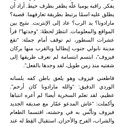
يفكر. راقبه يوميا علّه يظفر بطرف خيط. أراد أن
يطلق عليه اسمًا يرتبط بطريقة تعارفهما. قصبة؟
مارادونا؟ يد الرب؟ عاد إلى الإنترنت. سَبِح بين
المواقع والمعلومات. انتظرَ لحظةَ: “وجدتها”! قرأ
عشرات السطور، ثم توقف أمام جملة: “تقع
مدينة نابولي جنوب إيطاليا وبالقرب منها بركان
فيزوف”، ابتسم ابتسامة لم تعرف طريقها إلى
شفتيه منذ زمن طويل، لقد وجدها بالفعل”.
قاطعني فيزوف وهو يلعق باطن كفه بلسانه
الوردي الدقيق: “والله مارادونا كان أرحم”.
عظيم، لقد تعلم السخرية أيضا! لم أعره انتباها
وأكملت: “عاش المدعو عمّار مع صديقه الجديد
فيزوف وتأنَّس به في وحشته، اقتسما الطعام
والشراب، الفرح والأحزان. استقبال القِط له عند