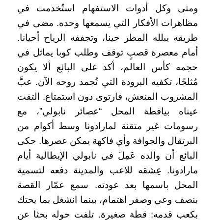
ومتى وكل أدوات الاستفهام استُخدمت في
مظاهرات الأفكار التي يسمعها وحده. مضى في
طريقه يبلله المطر حينا، وتجففه الرياح أحيانا.
أمام معصرة قصبٍ توقف وطلب كوبا يماثل في
حجمه كأس العالم، أكد على البائع ألا يكون
مُثلجًا، تكفيه البرودة التي تُجمد روحه الآن. عبَّ
المشروب المنعش، فارتوى دون استمتاع. التقت
عيناه بيافطة المحل “عصائر نابولي”، مع
رسومات غير متقنة لمارادونا وسط أكوام من
البرتقال والجوافة وأي فاكهة يمكن عصرها. حكى
البائع أن والده عَمِلَ في نابولي الإيطالية أيام
مارادونا. عِشقه للاعب والمدينة دفعه لتسمية
المحل باسمها بعد عودته. سمع عمّار القصة
بنصف وعي وصفر اهتمام، بينما انشغل بما يحتك
بكعب قدمه: قطة صغيرة. تلفت حوله بحثا عن