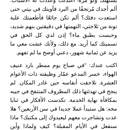
يُستهلك ولو مرة! اعتدلت وعَدَدت له الأسباب:
ألم أجدك مُرتجفًا من البرد فآويتك في بيتي حتى
استعدت دفئك؟ ألم تكن جائعًا فأطعمتك علبة
تونة من ثلاجتي، التهمتها في دقيقتين بنهم شديد،
وحبست بطبق ماء؟ إذن لدي كل الحق في
تسميتك كما أريد. مع ذلك، ولأنك عشت معي ما
يزيد عن ثمانية شهور، دعني أوضح ما لم تفهم.
اكتب عندك: “في صباح يوم ممطر بارد عنيف
الهواء، خسر المدعو عمّار وظيفته ذات الأعوام
العشرة. تلاحقت أنفاسه حين غادر المكان. لم
ينجح في تهدئتها ذلك المظروف المنتفخ في جيبه
بمكافأة نهاية الخدمة. تكدست الأفكار في ثنايا
مخه: هل ستبدأ عملا جديدا في سن الأربعين؟ هلا
عدت وتشاجرت معهم ليعيدوك إلى مكتبك؟ ماذا
سنفعل في الأيام المقبلة؟ كيف ولماذا وأين