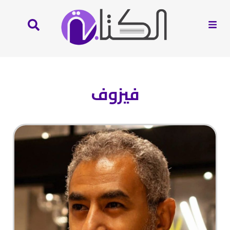
فيزوف