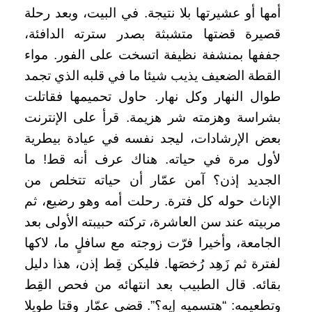
أمها أو عشيرتها بلا نتيجة. في البيت، وبعد رحلة
قصيرة قضتها متشبثة بصدر سترته الدافئة،
جففها بمنشفة نظيفة اتسخت على الفور. مواء
القطة الضعيف يذيب شيئا ما في قلبه الذي تجمد
طوال النهار وكل نهار. حاول تحميمها فقاتلت
بشراسة وهزمته شر هزيمة. قرأ على الإنترنت
بعض الإرشادات، ليجد نفسه في عيادة بيطرية
لأول مرة في حياته. هناك عرف أنه قط! ما
الجديد إذن؟ آمن عمّار أن حياته تتخلص من
الإناث حوله كل فترة. رحلت أمه وهو رضيع، ثم
مربيته عند سن العاشرة، تركته حبيبته الأولى بعد
الجامعة، وأخيرا فرّت زوجته مع سافلٍ ما، لاكها
لفترة ثم زَهِد رُخصَها. فليكن قِط إذن، هذا دليل
بقائه. قال الطبيب بعد انتهائه من فحص القِط
وتطعيمه: “هتسميه إيه؟”. قضى عمّار وقتا طويلا