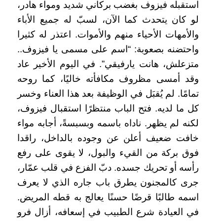
استقبله فيزوف بغضب بركاني شديد ومواء هادر،
لو كان يتحدث كما الآن، لسبّ له جميع الأباء
والأمهات الأحياء منهم والأموات. اعتذر له كثيرا
واحتضنه بصعوبة: “اسم على مسمى يا فيزوف..
متزعلش، هانت يارفيقي”. في اليوم الأخير عاد
وقد أمسى مظروف مكافأته خاليًا، كما روحه
تمامًا. لم يُقبَل في الوظيفة بعد هذا العناء وخسر
كل ما لديه. فتح الباب منتظرًا استقبال فيزوف،
لكنه لم يظهر. ناداه باسمه وبسبسةً، أجابه مواء
خافت ضعيف أعلن عن وجوده بالداخل، راقدا
فوق بركة من القيء والبول، لا يقوى على رفع
رأسه أو تحريك جسده. دبّ الفزع في قلب عمّار،
جرى كالمجنون يطرق باب جاره الذي لا يعرف
اسمه طالبًا قرضًا حسنًا يعالج به قطه المريض.
في العيادة شرع الطبيب في إسعافه، أزال فرو