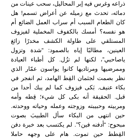
ذراعه وغرس فيه إبر المحاليل، سحب عينات من
دمائه، تحدث مع زميله عن أعراض تسمم! هل
كان الطعام السبب أم سراب العمل الضائع أم
هو نفسه؟ أمسك بالكفوف المخملية لفيزوف
المستلقي على طاولة الكشف مخدرًا زائغ
العينين، مطالبًا إياه بالصمود: “شدة وتزول
ياصاحبي”، لكنها لم تزُل. كل أطباء العيادة
وممرضيها ومرتاديها كانوا يواسون عمّار الذي
نظر بصمت لجثمان القِط الهامد، ثم انفجر في
بكاء عنيف. بَكى فيزوف كما لم يبك أحدا من
قبل. الحقيقة أنه بكى كل شيء؛ قِطه وأمه
ومربيته وحبيبته وزوجته وعمله وحياته ووحدته.
حين انتهى من البكاء سأل الطبيبَ بصوت
مبحوح: “أدفنه فين؟”. لم يكتسب بعد خبرة دفن
القِطط حين تموت. هام على وجهه حاملا