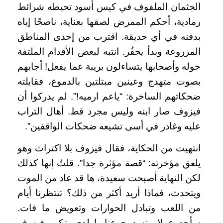
الجثمان الملفوف في كيس أسود تحيطه شرائط
رمادية، أحكم الممرض لصقها بعناية، ناصحًا إياه
بدفنه في أي حديقة. اقترب من إحدى المناطق
المزروعة وبدأ يحفُر. انتبه لبعض الأقدام الملتفة
حوله وأصحابها يتساءلون بريبة عما يفعل! أجابهم
بصوت متهدج وعينين مبتلتين بالدموع، فقابلته
ضحكاتهم الساخرة: “ياعم ارميه!”. لم يدركوا أن
فيزوف صار ابنه وليس مجرد قط. أهال التراب
عليه وغادر في أسى تشيعه ضحكات الواقفين”.
انتهيت من الحكاية، فقال فيزوف بلا اكتراث وهو
يلعق مؤخرته: “قصة مؤثرة جدا”. قلتُ إنها كذلك
لكن النهاية أصبحت سعيدة، ها قد عاد من الموت
ويتحدث، فماذا أريد أكثر من ذلك؟ تنتظرنا أيام
من اللعب وتبادل الحوارات وتعويض ما فات.
سأجد عملا ونسد جوعنا ياولدي. تكور فيزوف