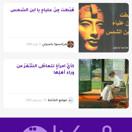
هَبَطتَ مِنْ علياءٍ يا ابن الشمس
فرانسوا باسيلي
9 يناير 2020
كأيِّ امرأةٍ تتعاطَى الشِّعْرَ من
وراء أهلِها
موقع الكتابة
19 ديسمبر 2020