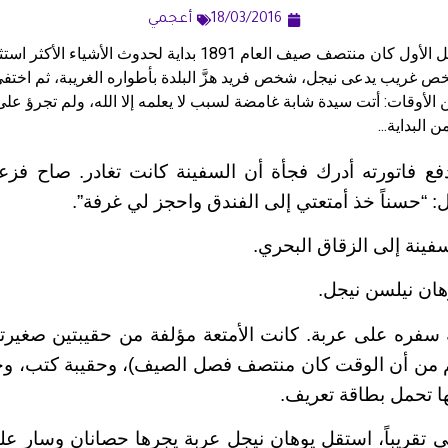
18/03/2016
أعجمي
ترجمة: أماني لازار الفصل الأول كان منتصف صيف العام 1891 بداية لحد
غريب يدعى نيجل، شخص فريد هزَّ البلدة بأطواره الغريبة، ثم اختفى
لأوقات: أتت سيدة شابة غامضة لسبب لا يعلمه إلا الله، ولم تجرؤ عل
البداية...
دفع فاتورته أدرك فجأة أن السفينة كانت تغادر. صاح فزع
: “حسناً خذ أمتعتي إلى الفندق واحجز لي غرفة”.
سفينة إلى الزقاق البحري.
هان نيلسن نيجل.
ة سفره على عربة. كانت الأمتعة مؤلفة من حقيبتين صغي
م من أن الوقت كان منتصف فصل الصيف)، وحقيبة كتب، وحق
ها تحمل بطاقة تعريف.
لي تقريباً، استقل يوهان نيجل عربة يجرها حصانان وسار عل