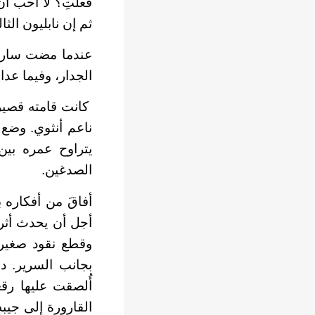
فعلتِ؟ لا أحب أن
ثم إن نابليون الثا
عندما مضت سارة 
الجدار، وفيما عدا
كانت قامته قصيرة
ناعم أنثوي. وضع ف
يتراوح عمره بين
الصدغين.
أفاقَ من أفكاره 
أجل أن يحدث أثرا
وقطع نقود صغيرة
بجانب السرير. 
أُلصقت عليها رقع
القارورة إلى جيب