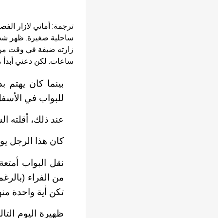
ساحلية صغيرة. ظهر شخص 
زارته ضيفة في وقت من ا
ساعات. لكن دعني أبدأ من 
بينما كان يهتم ب
للبواب في الأسفل
عند ذلك، أقلته ال
كان هذا الرجل يو
نقل البواب أمتع
من الفراء (بالرغ
تكن أية واحدة من
ظهيرة اليوم التا