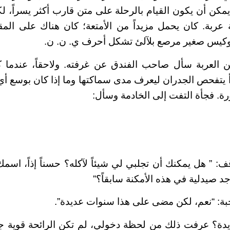
يمكن أن يكون القيام بالرحلة على متن قارب أكثر يسراً، ل
عربة. كان يحمل مزيداً من الأمتعة؛ كان هناك على المق
كيس صغير مرصع بلآلئ تشكل أحرف ي. ن. ن.
 العربة سأل صاحب الفندق عن غرفته. ولاحقاً، عندما كا
دأ يتفحص الجدران ليعرف مدى سماكتها وما إذا كان بوسع
ة. فجأة التفت إلى الخادمة وسأل:
ف: ” هل يمكنك أن تجلبي لي شيئاً لآكله؟ حسناً إذاً، اسم
جد صيدلية في هذه الأمكنة سابقاً؟”
بة: “نعم، لكن مضى على هذا سنوات عديدة”.
يدة؟ عرفت ذلك من لحظة دخولي، لم تكن الرائحة قوية جد