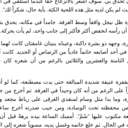
 تحدق بي. سوف أشعر بالانزعاج حقاً عندما أستلقي في الس
لث لم يكن لديه مثل هذه اللحية الكثة. بأية حال، شكراً لك”.
ظل نيجل واقفاً وسط الغرفة. جامداً في مكانه، يحدق بت
 أن رأسه انخفض أكثر فأكثر إلى جانب واحد، لم يأت بحركة.
، وجهه ذو بشرة داكنة، وعيناه بنيتان غامقتان كانت لهما 
ي أحد أصابعه خاتماً عادياً من الرصاص أو الحديد. كانت أ
 الثامنة والعشرين والثلاثين بالرغم من أن شعره كان 
بقفزة عنيفة شديدة المبالغة حتى بدت مصطنعة، كما لو أن
ً على الرغم من أنه كان وحيداً في الغرفة. ثم أخرج من جي
، وما بدا مثل وسام لمنقذي الغرقى على رباط مجعد 
دس محفظته تحت الوسادة، ومن جيب صدرته أخرج ساعة
ة مكتوب عليها “سُمّ”. أمسك الساعة بيده برهةً قبل أن ي
ه في الحال. ثم خلع خاتمه وغسل يديه، مسوياً شعره إلى ا