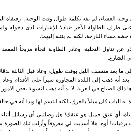
ل وجبة العشاء، لم يفه بكلمة طوال وقت الوجبة. رفيقاه ال
لى طرف الطاولة الآخر -تبادلا الإشارات لدى دخوله ولم يب
ظه مساء البارحة، لكنه لم ينتبه إليهما.
 عن تناول التحلية، وغادر الطاولة فجأة مزيحاً المقعد 
ي الشارع.
ى ما بعد منتصف الليل بوقت طويل، وعاد قبل الثالثة بدقائ
ا بعد أنه ذهب إلى البلدة المجاورة سيراً على الأقدام وع
ا ذلك الصباح في العربة. لا بد أنه ذهب لتسوية بعض الأمور ا
ه الباب كان مبللاً بالعرق، لكنه ابتسم لها وبدا أنه في حالة
 فتاة، أي عنق جميل هو عنقك! هل وصلتني أي رسائل أثناء 
 برقيات! أوه، هلا أسديت لي معروفاً وأزلت تلك الصورة من