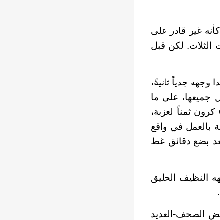
أنه غير قادر على
ت الثلاث. لكن قبل
وجهه جدياً ثانيةً،
ول جميعها، على ما
يبدو، مسألة على قدر كبير من الأهمية، فقد أشارت إلى عرض يبلغ 62000 كرون ثمناً لعزبة،
ة بالعمل في واقع
 بعد بضع دقائق غط
ه النظيف الحليق
بعض الصحف-العديد