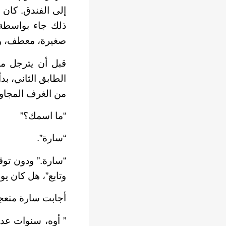
إلى الفندق. كان 
ذلك جاء بواسطة 
صغيرة، معطف، و
قبل أن يترجل من
الطابق الثاني، ب
من الغرف المجاور
“ما اسمك؟”
“سارة”.
“سارة.” ودون توق
وتابع”، هل كان يو
أجابت سارة متعج
” أوه، سنوات عد