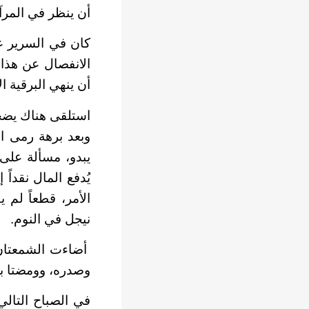
أن ينظر في المرآ
كان في السرير عن
الانفصال عن هذا ا
أن ينهي البرقية 
استلقى هناك يضحك ب
وبعد برهة رمى ال
يُدفع المال نقدا
الأمر، قطعاً لم ي
نيجل في النوم.
أضاءت الشمعتان 
وصدره، وومضتا به
في الصباح التالي