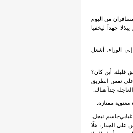
مسافران من اليوم
ذلا جهداً ليخفيا
إلى الوراء، أشعل
ق قليلة. أين كان؟
اد على نفس الطريق
لعاجلة جداً هناك.
 معنوية ممتازة.
غيابي-باسم نيجل،
 على الجدار، هلّا