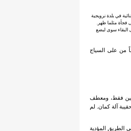
وث الأشياء الأكثر استثنائية في بلدة نرويجية
 فجأة مثلما ظهر.
ى البقاء سوى لبضع
اً من على السياج
رتين فقط، ومعطف
يبة آلة كمان. لم
ى الطريق المؤدية