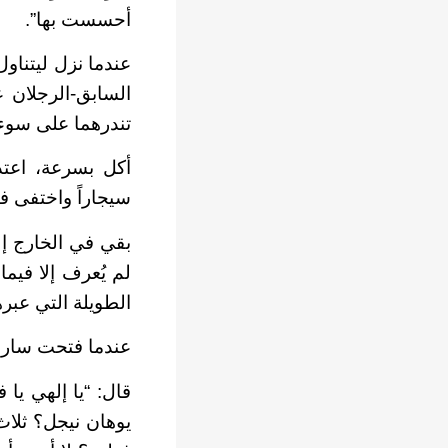
أحسست بها”.
عندما نزل ليتناو
السابق-الرجلان ع
تندرهما على سوء ح
أكل بسرعة، اعتذر
سيجاراً واختفى ف
بقي في الخارج إل
لم يُعرف إلا فيم
الطويلة التي عبره
عندما فتحت سارة ل
قال: “يا إلهي يا
يوهان نيجل؟ ثلاث