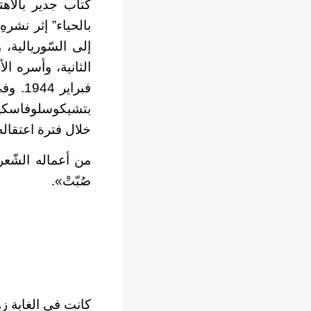
بالحياء” إثر نشرهِ
بتشيكوسلوفاسكيا،
خلال فترة اعتقاله
من أعماله الشّعر
صُبّتْ».
كانت في الغابة زه