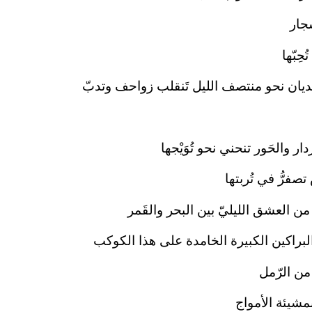
شجار
حِبّها
ديان نحو منتصف الليل تَنقلب زواحف وتدبّ
ر والحَور تنحني نحو تُوَيْجها
صفرُّ في تُربتها
من العشق الليليّ بين البحر والقَمر
لبراكين الكبيرة الخامدة على هذا الكوكب
ً من الرّمل
بمشيئة الأمواج