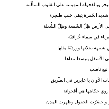
لبحر وبالقحولة المهيمنة على القلوب المتألّمة
ر شديد الحُمرة يَبقى جَنب طنجرة
الأرض ظِلَّ الشّمعة وظِلَّ الشُّعلة
رياء في سماء خُرافيّة
بيهة ببتلاتها وورديّةٌ مثلها
في الأسفل ينبسط مداها
 نبع ناضب
ات الأوان يا عابرين في الطّريق
أروي حكايتها هي أقحوانة
ر واخضَرّت الحقول وظهرت المدن