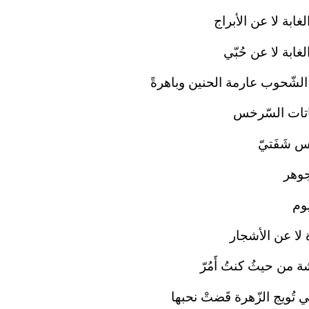
ابة لا عن الأبراج
غابة لا عن حُبّي
لشّحوب عارمة الحنين وباهرةً
باتات السّرخس
س شَفَتيّ
جوهر
يوم
 لا عن الأشجار
 من حيثُ كنتُ أَمُرّ
ي تُويج الزّهرة قَضتْ نحبها