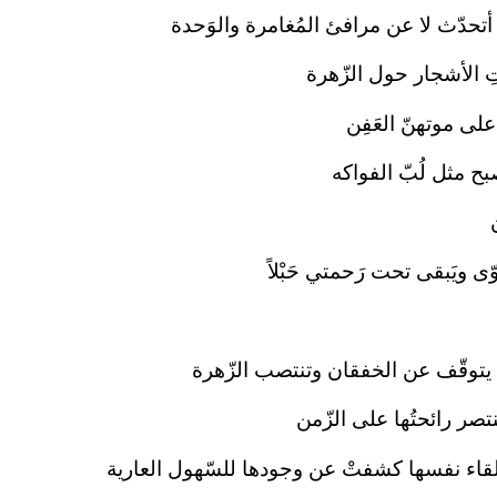
ة أتحدّث لا عن مرافئ المُغامرة والوَحدة
تِ الأشجار حول الزّهرة
لى موتهنّ العَفِن
صبح مثل لُبّ الفواكه
وّى ويَبقى تحت رَحمتي حَبْلاً
يتوقّف عن الخفقان وتنتصب الزّهرة
تنتصر رائحتُها على الزّمن
لقاء نفسها كشفتْ عن وجودها للسّهول العارية