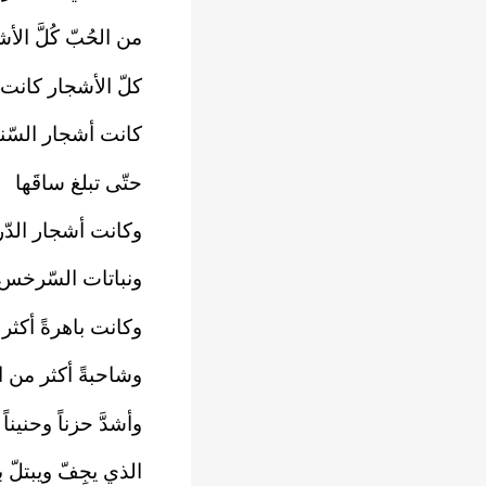
من الحُبّ كُلَّ الأ
كلّ الأشجار كانت تُ
كانت أشجار السّن
حتّى تبلغ ساقَها
وكانت أشجار الدّردا
ونباتات السّرخس ت
وكانت باهرةً أكثر 
وشاحبةً أكثر من ا
وأشدَّ حزناً وحنينا
الذي يجِفّ ويبتلّ 