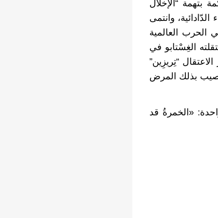
ِداد». وفي سنة 1927، قُدِّم للمحاكمة بتهمة “الإخلال
الدّادائية، وانتمى
نديّ، في الحرب العالمية
اومة واعتقلته الغِسْتابو في
مُعسكر الاعتقال “تِريزِين”
 أصيب بذلك المرض
حدة: «الخمرةُ قد