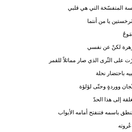
خسة المتفسّخة التي هي قلبي
سّرخستين يا من أنتما
َوجٌ
زّهرة لكنْ عن نفسي
 على الثّرى الذي صار مماثلاً للقمر
ه باحتضار نحلة
ُنْجان ووردةٍ وحتّى لؤلؤة
قة إلى هذا الحدّ
نطق باسمه فتنفتح أمامه الأبواب
ُروته