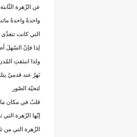
عن الزّهرة الثّابت
واحدةً واحدةً مات
التي كانت تتغذّى ع
لِذا فإنّ السّهلَ أ
ولذا انبثقتِ المُدن
نَهرٌ عند قدميّ يتل
لتحيّة الصّور
قلبٌ في مكان ما 
إنّها الزّهرة التي 
الزّهرة التي من ت