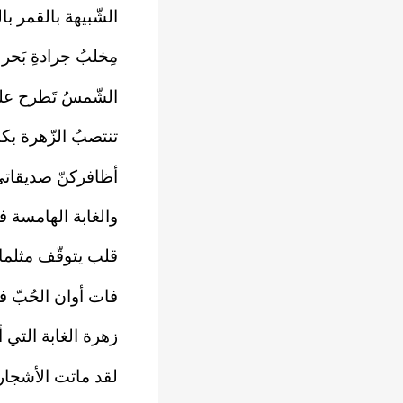
الشّبيهة بالقمر با
مِخلبُ جرادةِ بَح
الشّمسُ تَطرح على 
تنتصبُ الزّهرة بكب
أظافركنّ صديقاتي ش
والغابة الهامسة 
قلب يتوقّف مثلما
فات أوان الحُبّ ف
زهرة الغابة التي 
لقد ماتت الأشجا