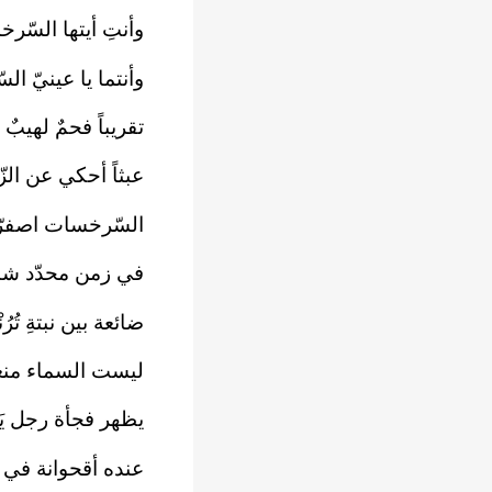
وأنتِ أيتها السّر
وأنتما يا عينيّ ال
تقريباً فحمٌ لهيبٌ م
عبثاً أحكي عن ال
السّرخسات اصفرّت
في زمن محدّد شبي
ضائعة بين نبتةِ تُر
ليست السماء منغل
يظهر فجأة رجل يَ
عنده أقحوانة في ع