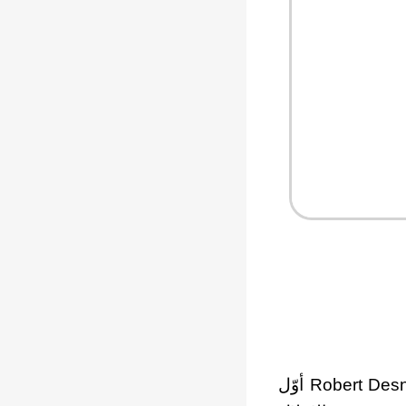
* في سنةَ 1924، ظهر للشّاعر الفرنسيّ روبير ديسنوس (1900-1945) Robert Desnos أوّل