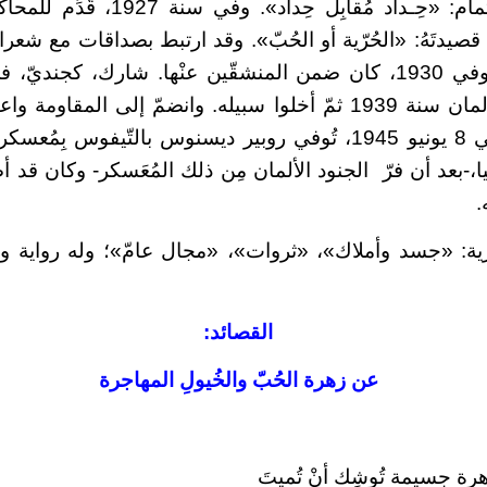
كتاب جدير بالاهتمام: «حِـداد مُقابِل ح
 قصيدتَهُ: «الحُرّية أو الحُبّ». وقد ارتبط بصداقات مع شعراء 
إلى السّوريالية، وفي 1930، كان ضمن المنشقّين عنْها. شارك، كج
الثانية، وأسره الألمان سنة 1939 ثمّ أخلوا سبيله. وانضمّ إلى المق
فبراير 1944. وفي 8 يونيو 1945، تُوفي روبير ديسنوس بالتّيفوس بِ
-بعد أن فرّ الجنود الألمان مِن ذلك المُعَسكر- وكان قد
.
ية: «جسد وأملاك»، «ثروات»، «مجال عامّ»؛ وله رواية وا
القصائد:
عن زهرة الحُبّ والخُيولِ المهاجرة
رة جسيمة تُوشِك أنْ تُميتَ