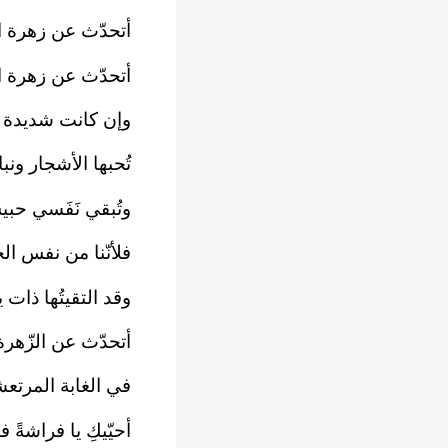
أتحدّث عن زهرة الغ
أتحدّث عن زهرة ال
وإن كانت شديدة ا
تُحبها الأشجار ون
وتُبقي نَفَسي حبي
فلأنّنا من نفس ال
وقد التقيتُها ذات 
أتحدّث عن الزّهرة
في الغابة المرتعشة
أحيّيكِ يا فراشةً ف