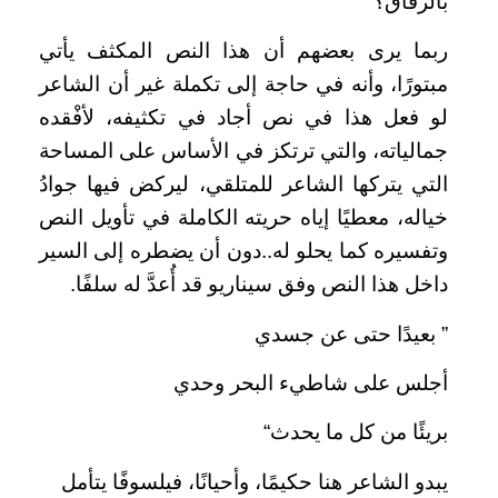
بالرفاق؟“
ربما يرى بعضهم أن هذا النص المكثف يأتي
مبتورًا، وأنه في حاجة إلى تكملة غير أن الشاعر
لو فعل هذا في نص أجاد في تكثيفه، لأفْقده
جمالياته، والتي ترتكز في الأساس على المساحة
التي يتركها الشاعر للمتلقي، ليركض فيها جوادُ
خياله، معطيًا إياه حريته الكاملة في تأويل النص
وتفسيره كما يحلو له..دون أن يضطره إلى السير
داخل هذا النص وفق سيناريو قد أُعدَّ له سلفًا.
” بعيدًا حتى عن جسدي
أجلس على شاطيء البحر وحدي
بريئًا من كل ما يحدث“
يبدو الشاعر هنا حكيمًا، وأحيانًا، فيلسوفًا يتأمل