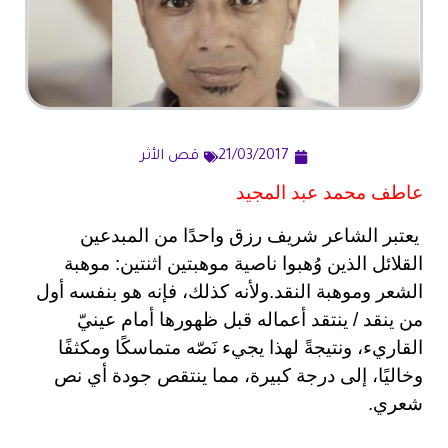
21/03/2017
قص الأثر
عاطف محمد عبد المجيد
يعتبر الشاعر شريف رزق واحدًا من المبدعين
القلائل الذين وُهبوا ناصية موهبتين اثنتين: موهبة
الشعر وموهبة النقد.ولأنه كذلك، فإنه هو بنفسه أول
من ينقد / ينتقد أعماله قبل ظهورها أمام عينيّ
القاريء، ونتيجةً لهذا يجيء نَصّه متماسكًا ومكثفًا
وخاليًا، إلى درجة كبيرة، مما ينتقص جودة أي نص
شعري.