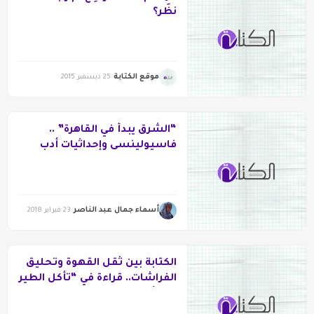
نظَر؟
موقع الكتابة
25 ديسمبر 2015
“الشرق يبدأ في القاهرة” ..
فاسيولينسى وإحداثيات أدب
الرحلات
أسماء جمال عبد الناصر
23 فبراير 2018
الكتابة بين ثقل القهوة وتحليق
الفراشات.. قراءة في “تأكل الطير
من رأسه”