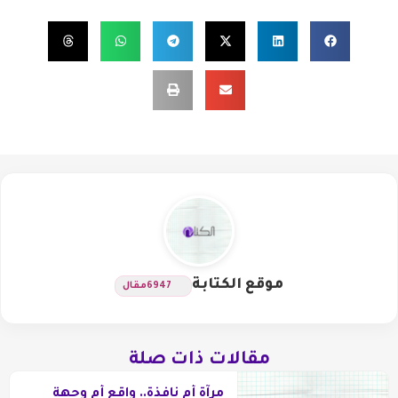
موقع الكتابة
6947
مقال
مقالات ذات صلة
مرآة أم نافذة.. واقِع أم وجهة