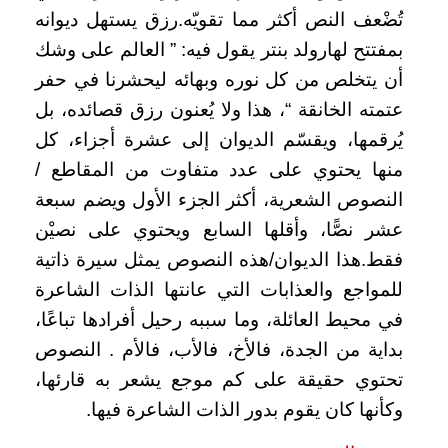
تُضْعف النص أكثر مما تقويّه.رزق يستهل ديوانه
بمفتتح لهارولد بنتر يقول فيه: ” العالم على وشك
أن يتخلص من كل نوره وبهائه ليحشرنا في حفر
عتمته الخانقة “، هذا ولا يُعنون رزق قصائده، بل
يُرقمها، ويقسّم الديوان إلى عشرة أجزاء، كل
منها يحتوي على عدد متفاوت من المقاطع /
النصوص الشعرية، أكثر الجزء الأول ويضم سبعة
عشر نصًّا، وأقلها السابع ويحتوي على نصيْن
فقط.هذا الديوان/هذه النصوص يمثل سيرة ذاتية
للمواجع والعذابات التي عانتها الذات الشاعرة
في محيط العائلة، وما سببه رحيل أفرادها تباعًا،
بداية من الجدة، فالأخ، فالأب، فالأم . النصوص
تحتوي حقيقة على كم موجع يشعر به قارئها،
وكأنها كان يقوم بدور الذات الشاعرة فيها.