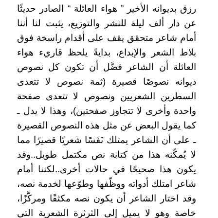
رزق بديوانه الأخير ” هواء العائلة “ الصادر حديثًا
عن دار ألف ليلة للنشر والتوزيع، يثبت لنا أننا
أمام شاعر متحقق يقف على أقدام راسخة فوق
بلاط الشعر والإبداع، بدايةً يلحظ قاريء هواء
العائلة أن الشاعر فضَّل أن تكون كل نصوص
ديوانه نصوصًا قصيرة (ثمة نصوص لا تتعدى
السطرين الشعريين ونصوص لا تتعدى صفحة
واحدة وأخرى لا تتجاوز صفحتين)، وهذا لا يدل ـ
كما يقول البعض عن مثل هذه النصوص القصيرة
ـ على أن الشاعر يمتلك نَفَسًا شعريًا قصيرًا مما
لا يُمكّنه هذا من كتابة نص مكتمل طويل..وقد
يكون هذا صحيحًا في حالات أخرى..لكننا أمام
شاعر امتلك أدواته ووظّفها وطوّعها لخدمة نصه،
وقد اختار الشاعر أن يكون نصه مكثفًا ومركَّزًا،
خاصة وهو لا يميل إلى الثرثرة الشعرية التي