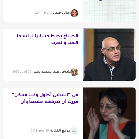
أماني خليل
7 أبريل 2014
الصباغ يصطحب لارا لينسجا
الحب والحرب
شوقي عبد الحميد يحيى
25 أبريل 2025
في “المشي أطول وقت ممكن”
قررت أن تتركهم جميعاً وأن
تمشي وحدها
موقع الكتابة
16 يونيو 2013