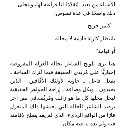
الأشياء من بعيد، مُقدّمًا لنا قراءته لها، ويتجلى
ذلك واضحًا في عدة نصوص:
”كنمر جريح
بانتظار كارثة قادمة لا محالة
أو قيامة“
هنا نرى تلويح الشاعر بحالة العزلة المفروضة
إجباريًّا على مُريدي الحقيقة فيما تُترك الساحة ـ
بفعل فاعل ـ خاوية لأولئك الأفَّاقين الذين
يجيدون ـ وبكل وضاعة ـ إزاحة الجواهر الحقيقية
ليحل محلها كل ما هو زائف ومُزيِّف.في نص آخر
يرصد الشاعر الحالة التي يعيشها ذلك المنعزل
فارًا من الواقع الرديء، الذي لم يعد يصلح لإقامته
فيه ولم يعد له فيه مكان: