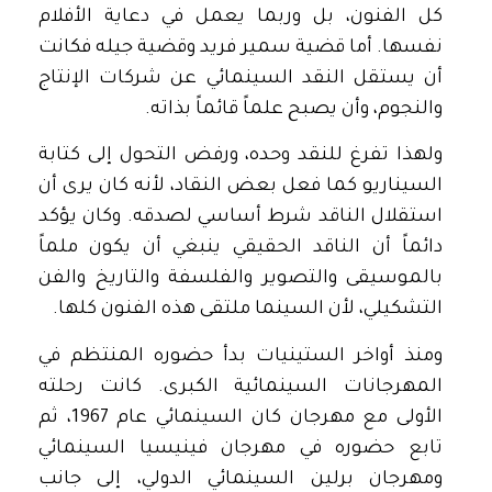
كل الفنون، بل وربما يعمل في دعاية الأفلام
نفسها. أما قضية سمير فريد وقضية جيله فكانت
أن يستقل النقد السينمائي عن شركات الإنتاج
والنجوم، وأن يصبح علماً قائماً بذاته.
ولهذا تفرغ للنقد وحده، ورفض التحول إلى كتابة
السيناريو كما فعل بعض النقاد، لأنه كان يرى أن
استقلال الناقد شرط أساسي لصدقه. وكان يؤكد
دائماً أن الناقد الحقيقي ينبغي أن يكون ملماً
بالموسيقى والتصوير والفلسفة والتاريخ والفن
التشكيلي، لأن السينما ملتقى هذه الفنون كلها.
ومنذ أواخر الستينيات بدأ حضوره المنتظم في
المهرجانات السينمائية الكبرى. كانت رحلته
الأولى مع مهرجان كان السينمائي عام 1967، ثم
تابع حضوره في مهرجان فينيسيا السينمائي
ومهرجان برلين السينمائي الدولي، إلى جانب