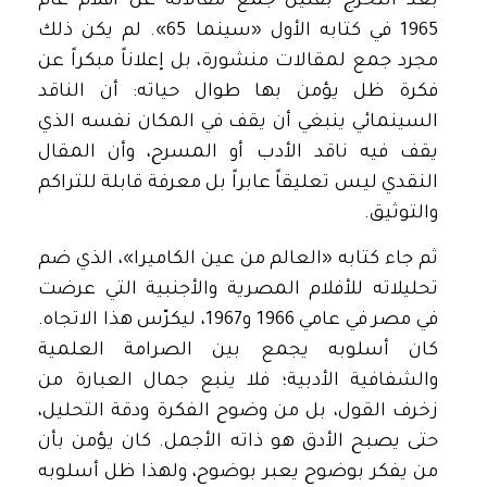
بعد التخرج بقليل جمع مقالاته عن أفلام عام
1965 في كتابه الأول «سينما 65». لم يكن ذلك
مجرد جمع لمقالات منشورة، بل إعلاناً مبكراً عن
فكرة ظل يؤمن بها طوال حياته: أن الناقد
السينمائي ينبغي أن يقف في المكان نفسه الذي
يقف فيه ناقد الأدب أو المسرح، وأن المقال
النقدي ليس تعليقاً عابراً بل معرفة قابلة للتراكم
والتوثيق.
ثم جاء كتابه «العالم من عين الكاميرا»، الذي ضم
تحليلاته للأفلام المصرية والأجنبية التي عرضت
في مصر في عامي 1966 و1967، ليكرّس هذا الاتجاه.
كان أسلوبه يجمع بين الصرامة العلمية
والشفافية الأدبية؛ فلا ينبع جمال العبارة من
زخرف القول، بل من وضوح الفكرة ودقة التحليل،
حتى يصبح الأدق هو ذاته الأجمل. كان يؤمن بأن
من يفكر بوضوح يعبر بوضوح، ولهذا ظل أسلوبه