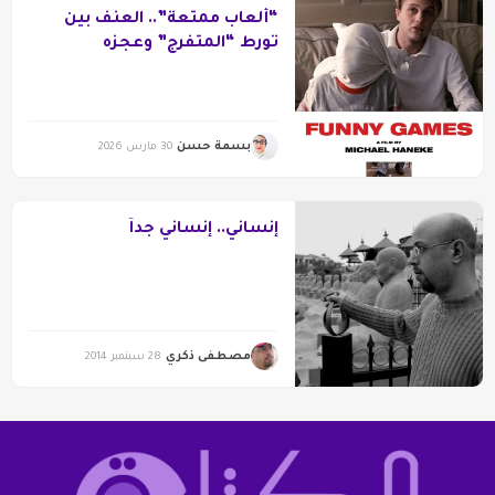
“ألعاب ممتعة”.. العنف بين
تورط “المتفرج” وعجزه
بسمة حسن
30 مارس 2026
إنساني.. إنساني جداً
مصطفى ذكري
28 سبتمبر 2014