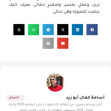
ترى، وعقلٍ يفسر، وضميرٍ جمالي يعرف كيف
ينصت للصورة وهي تحكي.
أسامة كمال أبو زيد
63
مقال
كاتب وشاعر مصري. من أعماله: لك الموت يا راعى اليمامة 2000 رائحة
الغياب 2013 بورسعيد شهادات في الحرب والحب كتابة…