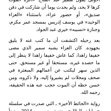
كرها لا يحد، ولم يحدث يوما أن شاركت في دفن
صديق»، أو حضور عزاء، باستثناء «العزاء
الوحيد» في يوسف إدريس بمسجد عمر مكرم،
وجنازة «نسيبه» خيري عبد الجواد.
بعد رحيله اكتشفت أن ما كتب عنه لا يليق
بجهوده. كان العزاء يشبه سمير الذي مضى
خفيفا زاهدا، كما عاش خفيفا زاهدا لا ينظر إلى
ما حصده غيره، مستحقا أو غير مستحق. حتى
الذين سهر ليكتب عن أعمالهم المبعثرة في
صحف ومجلات لم يشيروا إليه، ولا ذكروه، ومن
حسن حظه أن الموت حجب عنه هذه الحقيقة،
رحمه الله.
رواية «الحائط الأخير» ـ التي صدرت في سلسلة
«روايات الهلال» منتصف ديسمبر 2014 ـ تبدأ