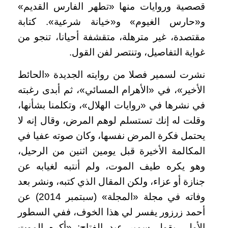
قصصية وروايات منها «تطهر الفارس القديم»
و«حارس الغيوم» و«خيانة شرعية». كتابة
مقتصدة، غير مترهلة، متقشفة أحيانا، تنجو من
غواية التفاصيل، وتنتصر لفن القول.
نشرت لسمير فصلا من روايته الجديدة «الحائط
الأخير»، في «الأهرام المسائي»، ثم أبدى رغبته
في نشرها في «روايات الهلال»، وتكلمنا بشأنها،
وقلت له إنك تستسلم لوهم المرض، وقال إنه لا
يحتمل فكرة المرض نفسها، وكان صوته عفيا في
المكالمة الأخيرة قبل يومين اثنين من الرحيل،
وهو يكره طيف الموت، ولم أنتبه لغيابه عن
جنازة أو عزاء، ولكن المقال الذي كتبه، ونشر بعد
وفاته في مجلة «المجلة» (سبتمبر 2014) عن
أحمد زرزور يفسر لي هذا الخوف، ففي السطور
الأولى يقول سمير عبد الفتاح: «أكره الموت