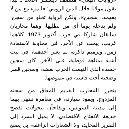
بقول مولانا جلال الدين الرومي: «المرء مع من لا
يفهمه.. سجين»، ولكن الرواية تخلو من سجن،
ولم يدخله يوما أي من بطليها، وهما محاربان
سابقان شاركا في حرب أكتوبر 1973. كلاهما
غريب، يبحث عن الآخر، في محاولة لاستعادة
زمن، وترميم ذاكرة، ثم يعثر أحدهما، في بيت
أشبه بمتاهة قوطية، على الآخر، كان سجين
جسده الذي التهمت الحرب بعضه، وسجين قصر
وضحية أخت قاسية في غموضها.
يتحرر المحارب القديم المعاق من سجنه
المزدوج، ويقود سيارته، في مغامرة تنتهي بهما
إلى مدينة السويس، ويفاجآن بتحولات تفضح
خديعة الانفتاح الاقتصادي. لا يميل السرد إلى
التقرير المحايد، ولا الشعارات الزاعقة، بل يصنع