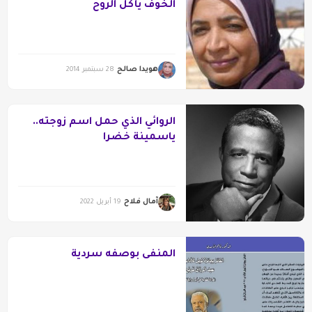
الخوف يأكل الروح
هويدا صالح
28 سبتمبر 2014
الروائي الذي حمل اسم زوجته..
ياسمينة خضرا
آمال فلاح
19 أبريل 2022
المنفى بوصفه سردية