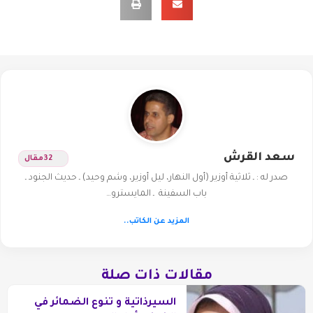
سعد القرش
32
مقال
صدر له : ـ ثلاثية أوزير (أول النهار، ليل أوزير، وشم وحيد) ـ حديث الجنود ـ
باب السفينة ـ المايسترو…
المزيد عن الكاتب..
مقالات ذات صلة
السيرذاتية و تنوع الضمائر في