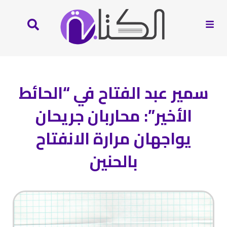
سمير عبد الفتاح في “الحائط
الأخير”: محاربان جريحان
يواجهان مرارة الانفتاح
بالحنين