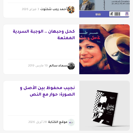
أحمد رجب شلتوت
3 فبراير 2026
كحل وحبهان .. الوجبة السردية
الممتعة
سماء سالم
19 مارس 2019
نجيب محفوظ بين الأصل و
الصورة: حوار مع النص
المحفوظي
موقع الكتابة
28 أبريل 2026