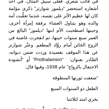
في قالب شعري. فعلى سبيل المثال، في أحد
أشعاره استحضر “ديلمور شوارتز” ذكرى مؤلمة
كان لها عظيم الأثر على نفسه، عندما تعقُّبت أمه
والده وهو يتناول العشاء برفقة إمرأة أخرى،
وحينها اصطحبت الأم ابنها “ديلمور” البالغ من
العمر سبع سنوات حينها، ثم انفجرت غاضبة في
الزوج الخائن أمام روَّاد المطعم. وعبَّر شوارتز
عن هذا الموقف بقصيدة وردت ضمن ديوانه،
الصَّادر بعنوان: “Prothalamion” أو “أنشودة
الاحتفال بالزواج” عام 1938، وفيها قال:
“صعقت ثورتها المنطوقة
الطفل ذو السنوات السبع
بخزي امتد لثلاثتنا