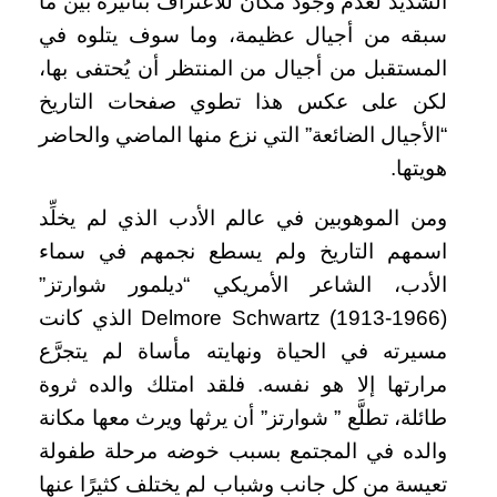
الشديد لعدم وجود مكان للاعتراف بتأثيره بين ما
سبقه من أجيال عظيمة، وما سوف يتلوه في
المستقبل من أجيال من المنتظر أن يُحتفى بها،
لكن على عكس هذا تطوي صفحات التاريخ
“الأجيال الضائعة” التي نزع منها الماضي والحاضر
هويتها.
ومن الموهوبين في عالم الأدب الذي لم يخلِّد
اسمهم التاريخ ولم يسطع نجمهم في سماء
الأدب، الشاعر الأمريكي “ديلمور شوارتز”
Delmore Schwartz (1913-1966) الذي كانت
مسيرته في الحياة ونهايته مأساة لم يتجرَّع
مرارتها إلا هو نفسه. فلقد امتلك والده ثروة
طائلة، تطلَّع ” شوارتز” أن يرثها ويرث معها مكانة
والده في المجتمع بسبب خوضه مرحلة طفولة
تعيسة من كل جانب وشباب لم يختلف كثيرًا عنها