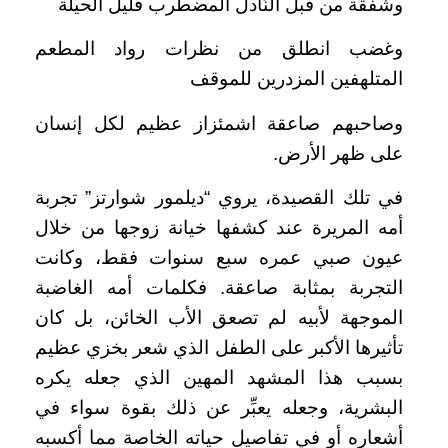
وشفقة من قبل النَّادل المضطَّرب قليل الحيلة
وغضب انطلق من نظرات رواد المطعم
المتلهفين المزدرين للموقف
وصاحبهم صاعقة اشمئزاز عظيم لكل إنسان
على ظهر الأرض.
في تلك القصيدة، يروي “ديلمور شوارتز” تجربة
أمه المريرة عند كشفها خيانة زوجها من خلال
عيون صبي عمره سبع سنوات فقط، وكانت
التجربة بمثابة صاعقة. فكلمات أمه الغاضبة
الموجهة لأبيه لم تصعق الأب الخائن، بل كان
تأثيرها الأكبر على الطفل الذي شعر بخزي عظيم
بسبب هذا المشهد المهين الذي جعله يكره
البشرية، وجعله يعبِّر عن ذلك بقوة سواء في
أشعاره أو في تفاصيل حياته الخاصة مما أكسبه