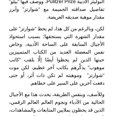
البوليتز الأدبية Pulitzer Prize، ووصف فيها “بيلو”
تفاصيل صداقته الحميمة مع “شوارتز” وأبرز
مقدار موهبة صديقه العريضة.
لكن، وبالرغم من كل هذا، لم يحظ “شوارتز” على
مقدار الشهرة التي يستحقها؛ بسبب استحواذ
الأجيال السابقة على الساحة الأدبية، وخاض
نفس المعضلة العديد من الكتاب المتمييزين
حينها الذين لم يحظوا أيضًا إلَّا بلقب “كاتب
موهوب” يذكِّرهم بكاتب آخر عظيم، لكن موت
“شوارتز” وموهبته لم تكن ذات أثر، أو حتى
دفعت آخرين على السير على خطاهم.
وللأسف، وبنفس الطريقة، يحدث هذا مع الأجيال
الحالية من الأدباء ونجوم العالم العالم الرقمي،
الذين قد يحظون بملايين المتابعات والمشاهدات،