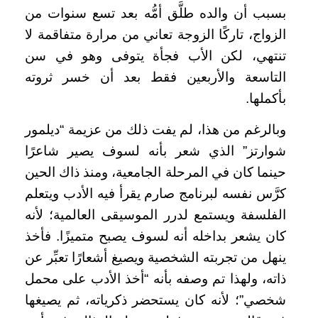
بسبب أن والده طلَّق أمُّه بعد تسع سنوات من
الزواج، تاركًا الزوجة تعاني من مرارة متفاقمة لا
تنتهي، لكن الأب فجأة يتوفى وهو في سن
التاسعة والأربعين فقط بعد أن خسر ثروته
بأكملها.
وبالرغم من هذا، لم يفت ذلك من عزيمة “ديلمور
شوارتز” الذي شعر بأنه لسوف يصير شاعرًا
حينما كان في المرحلة الجامعية، ومنذ ذاك الحين
كرَّس نفسه لبرنامج صارم يقرأ فيه الأدب ويتعلم
الفلسفة ويستمع لدرر الموسيقى العالمية؛ لأنه
كان يشعر بداخله أنه لسوف يصبح متميزًا. فأخذ
ينهل من تجربته الشخصية ويصيغ أشعارًا تعبِّر عن
ذاته، ولهذا تم وصفه بأنه “أخذ الأدب على محمل
شخصي”؛ لأنه كان يستحضر ذكرياته، ثم يصيغها