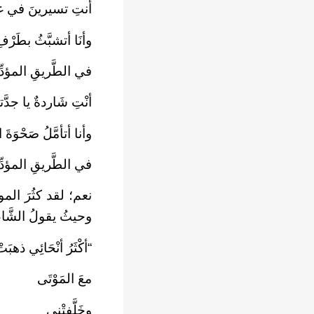
أنتِ تسيرينَ في غبْ
وأنَا أتشبَّثُ بطَرْفِ 
في الطَّريقِ المؤدِّ
أنْتِ شَاردةٌ يا جدَّ
وأنا أتأمَّلُ صَحْوَةَ ا
في الطَّريقِ المؤدِّي
نعم؛ لقد كثُرَ الم
وحيثُ يقولُ الشَّا
“أكْثَرُ أنْحَائِي ذهبَتْ 
معَ المَوْتَى
وخَلَّفتْني