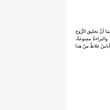
 أنَّ تحليق الرُّوح
والبراءةُ ممنوعةٌ،
 أناسٌ غلاظٌ منْ هذا