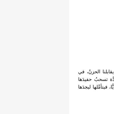
قابلنا الحزنُ، في
َة تسحبُ حفيدَها
فيتأمَّلها ليجدَها