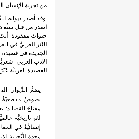
من تجربةِ الإنسان ال
وقد أصدر ديوانه السَّاب
أصدر من قبل ستَّة دواو
حيواتٌ مفقودة- أنتَ أيّ
النَّثر العربيِّ في الق
الجديدَة في قصيدَة الن
الأدبِ العربي- شعريَّاتُ 
القصيدَة العربيَّة عَبْر
يضمُّ الدِّيوان ال
نصوصٌ مقطعيَّةٌ ت
مفتاحُ القصائد؛ يعن
لغةٍ تاريخيَّة عالم
إنسانيَّةٌ في المقا
وحدة التَّجربة الإن