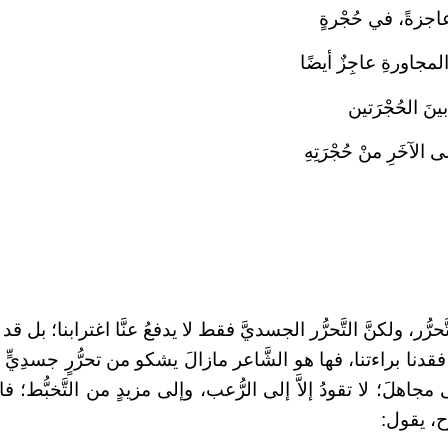
عاجزةً، في حُجْرةٍ
لمجاورةِ عاجِزٌ أيضًا
 بينَ الحُجْرَتين
لى الآخَرِ منْ حُجْرَتِهِ
حرُّر، ولكنَّ التَّحرُّر الجسديَّ فقط لا يدفعُ عنَّا اغترابنا؛ بل ق
 فقدنا براءتنا، فها هو الشَّاعر مازالَ يشكو من تحرُّرٍ جسدِيٍّ
 مجاهلَ؛ لا تقودُ إلاَّ إلى الرُّعب، وإلى مزيدٍ من التَّخبُّط؛ فال
وح، يقول: