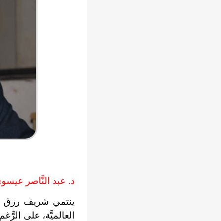
د. عبد النَّاصر عيسو
ينتمي شريف رزق إلى قص
العالميَّة، على الرَّغ