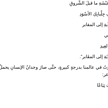
شَةِ ما قبلَ الشُّروقِ
جِلْبابِكِ الأسْوَدِ
يةِ إلى المقابر
تي
لعِيدِ
َةِ إلى المقَابر”.
وتُ في عالمنا بدرجةٍ كبيرةٍ، حتَّى صارَ وجدانُ الإنسانِ يحملُ
عر:
تِبَاعًا