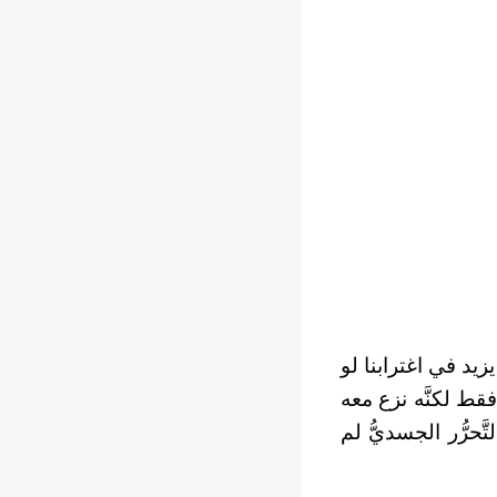
د يزيد في اغترابنا لو
 فقط لكنَّه نزع معه
تَّحرُّر الجسديُّ لم