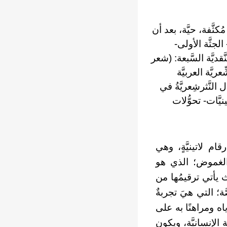
ُكثَّفة، حيَّة، بعد أن
لجثَّة الأولى-
َقديَّة السَّبعة: (شعر
ريَّة العربيَّة
النَّثرشِعريَّةُ في
ينيَّات- تحوُّلات
ام لاتينيَّةٍ، وهي
ذا الغموض؛ الذي هو
يث يأتي ترقيمُها من
َة؛ التي هيَ تجربةٌ
إياه ومراهنًا به على
ة الإنسانيَّة، ويكون