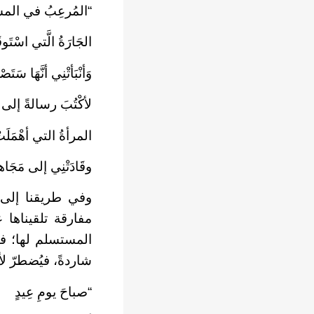
“المُرعِبُ في المسأل
الجَارَةُ الَّتي اسْتَ
وَأنْبَأتْنِي أنَّهَا سَتَص
لأكْتُبَ رسالةً إلى 
المرأةُ التي أهْمَلَتْ
وقَادَتْنِي إلى مَجَاهلَ
وفي طريقنا إلى ال
مفارقة تلقيناها 
المستسلم لها؛ في ا
شاردةً، فيُضطرّ لأ
“صباحَ يومِ عِيدٍ