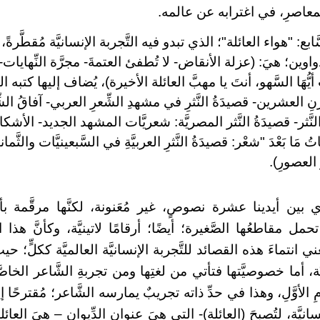
معاصرِ، في اغترابه عن عالمه.
ع: "هواء العائلة"؛ الذي تبدو فيه التَّجربة الإنسانيَّة مُقطَّرةً، م
ين؛ هيَ: (عزلة الأنقاض- لا تُطفئ العتمةَ- مجرَّة النِّهايات- ا
ُهَا السَّهو، أنتَ يا مهبَّ العائلة الأخيرة)، يُضاف إليها كتبه النّ
رنِ العشرين- قصيدَةُ النَّثرِ في مشهدِ الشِّعرِ العربي- آفاقُ الشِّع
َّثر- قصيدَةُ النَّثر المصريَّة: شعريَّات المشهد الجديد- الأشكال 
مَا بَعْدَ "شعْر: قصيدَةُ النَّثرِ العربيَّةِ في السَّبعينيَّات والثَّمان
َ العصورِ).
ذي بين أيدينا عشرة نصوصٍ، غير مُعَنونة، لكنَّها مرقَّمة بأرق
حمل مقاطعُها الصَّغيرة؛ أيضًا؛ أرقامًا لاتينيَّة، وكأنَّ ه
ي انتماءَ هذه القصائد للتَّجربة الإنسانيَّة العالميَّة ككلٍّ؛ ح
يَّة، أما خصوصيَّتها فتأتي من لغتِها ومن تجربةِ الشَّاعر الخاصّ
مِ الأوَّلِ، وهذا في حدِّ ذاته تجريبٌ يمارسه الشَّاعر؛ مُقترحًا 
سانيَّة، لتُصبحَ (العائلة)- التي هيَ عنوان الدِّيوان – هيَ العائل