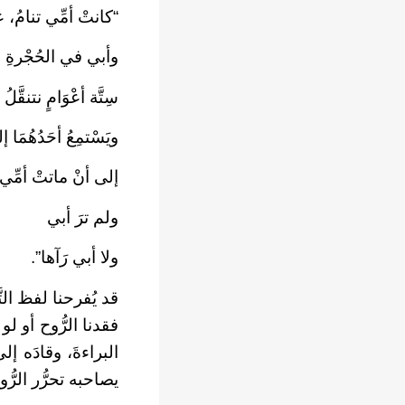
“كانتْ أمِّي تنامُ، 
وأبي في الحُجْرةِ ا
سِتَّة أعْوَامٍ نتنقَّلُ
ويَسْتمِعُ أحَدُهُمَا إ
إلى أنْ ماتتْ أمِّي
ولم ترَ أبي
ولا أبي رَآها”.
قد يُفرحنا لفظ التَّ
فقدنا الرُّوح أو لو
البراءةَ، وقادَه إلى
يصاحبه تحرُّر الرُّ