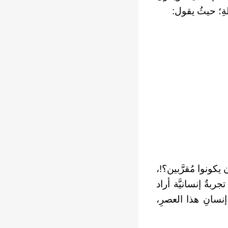
ةِ؛ حيثُ يقول:
 يكونوا مُقرَّبين؟!،
جربةٌ إنسانيَّة أراد
نسانِ هذا العصرِ،