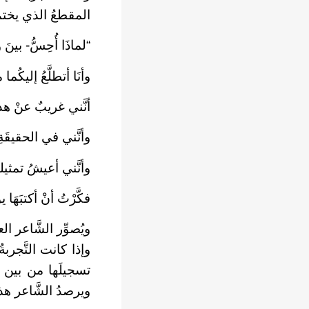
المقطعُ الذي يختمُ
“لماذَا أُحِسُّ- بينَ 
وأنَا أتطلَّعُ إليكُما م
أنَّني غريبٌ عنْ هذهِ 
وأنَّني في الحقيقَةِ ل
وأنَّني أعيشُ تمثيليَّ
فكَّرْتُ أنْ أكتبَهَا
ويُصوِّر الشَّاعر ال
وإذا كانت التَّجربةُ
تسجيلَها من بين آ
ويرصدُ الشَّاعر هذ