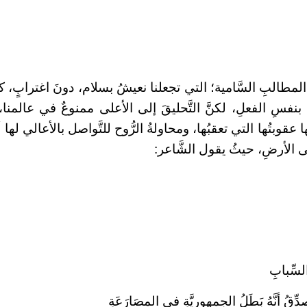
 المطالبِ السَّامية؛ التي تجعلنا نعيشُ بسلام، دونَ اغترابٍ، كما
نفسِ الفعلِ، لكنَّ التَّحليقَ إلى الأعلى ممنوعٌ في عالمنا، 
لها عقوبتُها التي تعقبُها، ومحاولةُ الرُّوح للتَّواصل بالأعالي لها
لى الأرضِ، حيثُ يقول الشَّاعر:
لسِّبابِ
ُصدِّقُ أنَّهُ بَطَلُ الجمهوريَّةِ في المصَارَعَةِ