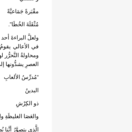
مقْبَرةً جَمَاعيَّةً
مُثْقَلَةَ الخُطَا”.
ولعلَّ البراءةَ أحد
في الأعالي يقومُ ب
ومحاولةُ التَّحرُّر 
العصرِ يشدُّونها إ
“مُدرِّسُ الألعابِ
البدينُ
ذو الكِرْشِ
والعَصَا الغليظَةِ وا
الَّذي يتصوَّرُ أنَّنا ن