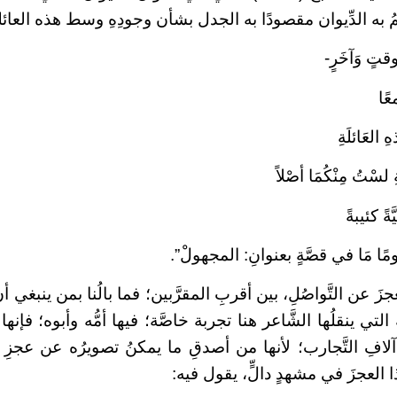
 به الدِّيوان مقصودًا به الجدل بشأن وجودِهِ وسط هذه العائل
وقتٍ وَآخَرٍ-
عًا
العَائلَةِ
سْتُ مِنْكُمَا أصْلاً
ةً كئيبةً
 يومًا مَا في قصَّةٍ بعنوانِ: المجهولْ”.
عجزَ عن التَّواصُلِ، بين أقربِ المقرَّبين؛ فما بالُنا بمن ينبغي أن
 التي ينقلُها الشَّاعر هنا تجربة خاصَّة؛ فيها أمُّه وأبوه؛ فإنها ت
لافِ التَّجارب؛ لأنها من أصدقِ ما يمكنُ تصويرُه عن عجزِ إ
ا العجزَ في مشهدٍ دالٍّ، يقول فيه: