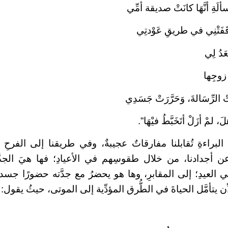
َةِ أنَّهَا كانَتْ صديقة أمِّي
وقَفَتْنِي في طريقِ عَوْدتِي
ْعَدُ لِي
زوجِها
 الرِّسَالةَ، وَحَرَّرَتْ جَسَدِي
، لمْ أزَلْ أتَخَبَّطُ فيْهَا”.
براءةِ تُقابلنا مفارقاتٌ عجيبةٌ، وفي طريقنا إلى الفرحِ ي
عن أجدادنا، من خلال طقوسِهم في الأعيادِ؛ فها هيَ الجدّ
لعيدِ؛ إلى المقابرِ، وها هو يحضرُ مع جدَّته حضورًا جسديًّا، 
ن يتأمَّل الحياةَ في الطُّرق المؤدِّية إلى الموتى، حيثُ يقول: