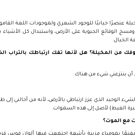
يلة عنصرًا خيانيًا للوجود الشعري ولموجودات اللغة القام
 ومسخ الوقائع الحيوية على الأرض، واستبدال كل الأشياء 
 الخيال.
فك من المخيلة؟ هل لأنها تفك ارتباطك بالتراب الذ
د أن ينتزعني شيء من هناك.
لشيء الوحيد الذي عزز ارتباطي بالأرض، لأنه من أحالني إلى ط
برة الغيط) لأصل إلى هذه السموات.
 مع الموت؟
مقنعًا بمومياء مزينة بأشعة اجتمعت فيها ألوان قوس قز