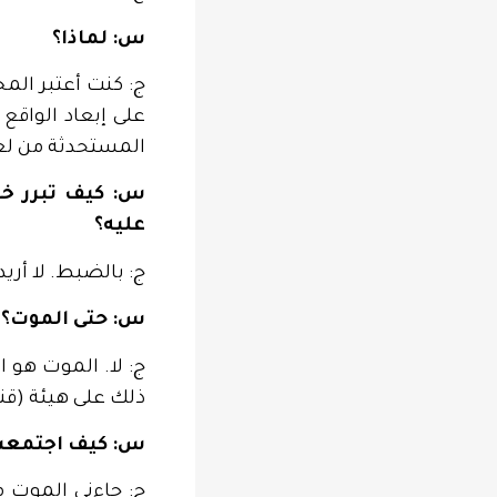
س: لماذا؟
ج: كنت أعتبر المخ
على إبعاد الواقع
المستحدثة من لغة
س: كيف تبرر خو
عليه؟
ج: بالضبط. لا أري
س: حتى الموت؟
ج: لا. الموت هو ا
ذلك على هيئة (قن
س: كيف اجتمعت
ج: جاءني الموت 