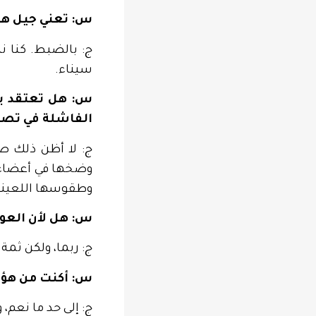
س: تعني جيل هز
ج: بالضبط. كنا نن
سيناء.
س: هل تعتقد بأ
الفاشلة في تصن
ج: لا أظن ذلك صح
وضخها في أعضاء 
وطقوسها اللعينة
س: هل لأن العوا
ج: ربما، ولكن ثم
س: أكنت من هؤلا
ج: إلى حد ما نعم