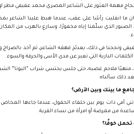
 نجاح مهمة العثور على الشاعر المصري محمد عفيفي مطر لإجر
ان ما انقلبت رأسًا على عقب، عندما هبط علينا الشاعر بمظ
لصبور الذي سلّمنا إياه مخفورًا، وسارع بالهرب من المكان، 
.
يفي ونجحنا في ذلك، بعدئذٍ قهقه الشاعر، ثم أخذ بالصراخ 
كلمات النارية التي تعبر عن مدى الأسى والحرقة والسوء.
، منهيًا ملاحم غضبه، حتى جلس يحتسي شراب “البوتا” الشب
عد ذلك سألناه:
امع ما بينك وبين الأرض؟
دتني أمي ذات يوم بين حلفاء الحقول، عندما جاءها المخاض 
عدة من ممرضة أو امرأة من نساء القرية.
تحمل خوفًا؟