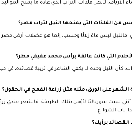
ء الأرياف، لأنهن فلذات التراب الذي عادةً ما يمنح الموالي
يس من الفلذات التي يمنحها النيل لتراب مصر؟
أي. فالنيل ليس ماءً زلالًا وحسب، إنما هو عضلات أرض مصر 
أحلام التي كانت عالقة برأس محمد عفيفي مطر؟
ت، كأن النيل وحده لا يكفي الشاعر في تربية قصائده، في ح
 الشعر على الورق، مثله مثل زراعة القمح في الحقول؟
أنني لست سورياليًا لأؤمن بتلك الطريقة. فالشعر عندي زرعٌ
اريات الشوارع.
القصائد برأيك؟