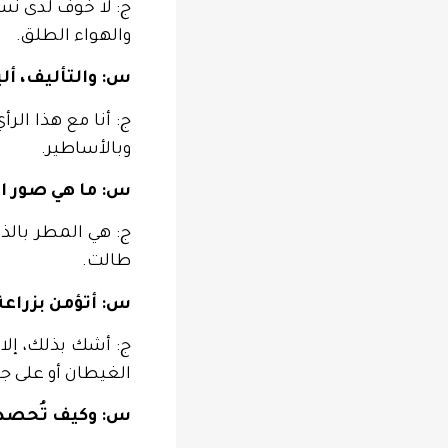
ج: لا خوف لدى نسا
والهواء الطلق.
س: والتأليف، أل
ج: أنا مع هذا الر
وبالأساطير.
س: ما هي صور ال
ج: هي المطر بالذا
طالت.
س: أتؤمن بزراعة
ج: أشك بذلك، إلا 
الغيطان أو على جد
س: وكيف تُحصد 