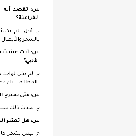
س: تقصد أنه شب
الفراعنة؟
ج: أجل. لم يكت
بالسحر والأبطال 
س: أنت عششت مس
الأدبي؟
ج: لم يكن لواحد 
بالقطارة لبناء ق
س: متى يمتزج ال
ج: يحدث ذلك حينم
س: هل تعتبر الم
ج: ليس بشكل كام