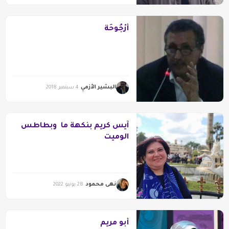
أُرْجُوحَة
البشير الأزمي
4 سبتمبر 2018
آيس كريم بنكهة ما وبطاطس
الوميت
نهى محمود
28 يونيو 2022
أبو مريم