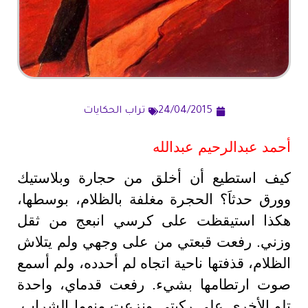
24/04/2015
تراب الحكايات
أحمد عبدالرحيم عبدالله
كيف استطيع أن أخلق من حجارة وبلاستيك
وورق حدثاَ؟ الحجرة مغلفة بالظلام، بوسطها،
هكذا استيقظت على كرسي انبعج من ثقل
وزني. رفعت قبعتي من على وجهي ولم يتلاش
الظلام، قذفتها ناحية اتجاه لم أحدده، ولم أسمع
صوت ارتطامها بشيء. رفعت قدماي، واحدة
تلو الأخرى على ركبتي ونزعت منهما الشراب.