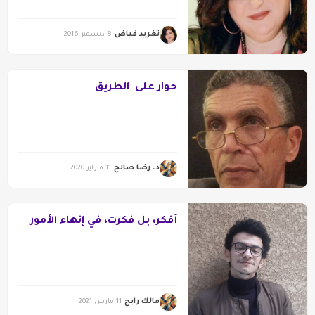
تغريد فياض
8 ديسمبر 2016
حوار على الطريق
د. رضا صالح
11 فبراير 2020
أُفكر، بل فكرت، في إنهاء الأمور
مالك رابح
11 مارس 2021