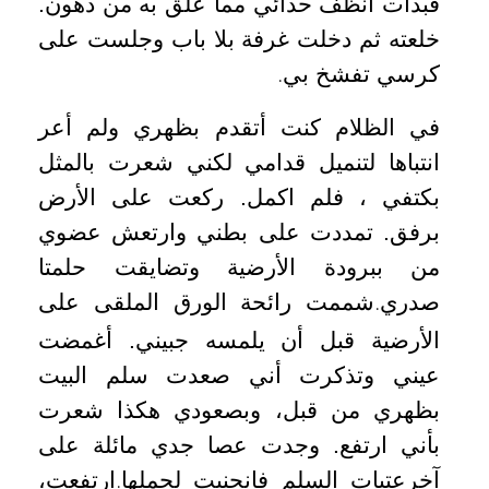
فبدأت أنظف حذائي مما علق به من دهون.
خلعته ثم دخلت غرفة بلا باب وجلست على
كرسي تفشخ بي
.
في الظلام كنت أتقدم بظهري ولم أعر
انتباها لتنميل قدامي لكني شعرت بالمثل
بكتفي ، فلم اكمل. ركعت على الأرض
برفق. تمددت على بطني وارتعش عضوي
من ببرودة الأرضية وتضايقت حلمتا
صدري
شممت رائحة الورق الملقى على
.
الأرضية قبل أن يلمسه جبيني. أغمضت
عيني وتذكرت أني صعدت سلم البيت
بظهري من قبل، وبصعودي هكذا شعرت
بأني ارتفع. وجدت عصا جدي مائلة على
آخرعتبات السلم فانحنيت لحملها
ارتفعت،
.