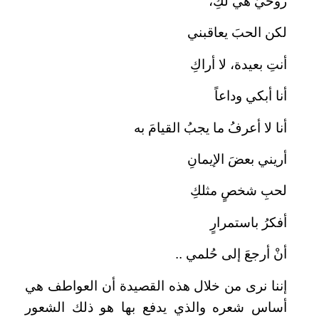
روحيَّ هي لكِ،
لكن الحبَ يعاقبني
أنتِ بعيدة، لا أراكِ
أنا أبكي وداعاً
أنا لا أعرفُ ما يجبُ القيامَ به
أريني بعضَ الإيمانِ
لحبِ شخصٍ مثلكِ
أفكرُ باستمرارٍ
أنْ أرجعَ إلى حُلمي ..
إننا نرى من خلال هذه القصيدة أن العواطف هي
أساس شعره والذي يدفع بها هو ذلك الشعور