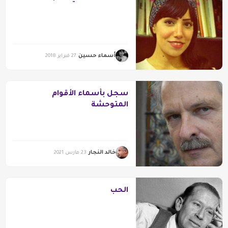
أسماء حسين
27 فبراير 2018
سجل بأسماء الأقوام
المتوحشة
خالد النجار
23 مارس 2021
الحب