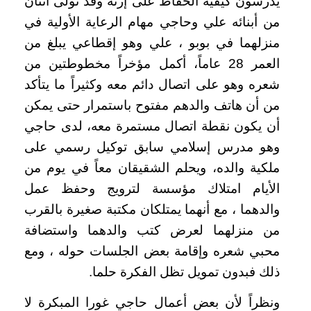
يدرسون كيفية الحفاظ على إرثه وقد تولى اثنان
من أبنائه علي وحاجي مهام الرعاية الأولية في
منزلهما في بوبو ، علي وهو إقطاعي يبلغ من
العمر 28 عاماً، أكمل مؤخراً مخطوطتين من
شعره وهو على اتصال دائم معه وكثيراً ما يتأكد
من أن هاتف والدهم مفتوح باستمرار حتى يمكن
أن يكون نقطة اتصال مستمرة معه، لدى حاجي
وهو مدرس إسلامي سابق توكيل رسمي على
ملكية والده، ويحلم الشقيقان معاً في يوم من
الأيام امتلاك مؤسسة لترويج وحفظ عمل
والدهما ، مع أنهما يمتلكان مكتبة صغيرة بالقرب
من منزلهما لعرض كتب والدهما واستضافة
محبي شعره وإقامة بعض الجلسات حوله ، ومع
ذلك فبدون تمويل تظل الفكرة حلما.
ونظراً لأن بعض أعمال حاجي غورا المبكرة لا