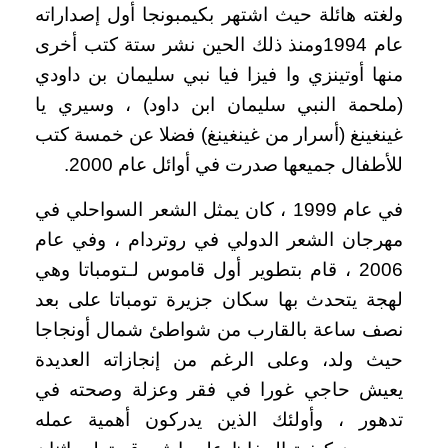
ولغته هائلة حيث اشتهر بكيمبونجا أول إصداراته
عام 1994ومنذ ذلك الحين نشر ستة كتب أخرى
منها أوتينزي وا فيزا فيا نبي سليمان بن داودي
(ملحمة النبي سليمان ابن داود) ، وسيري يا
غينغينغ (أسرار من غينغينغ) فضلا عن خمسة كتب
للأطفال جميعها صدرت في أوائل عام 2000.
في عام 1999 ، كان يمثل الشعر السواحلي في
مهرجان الشعر الدولي في روتردام ، وفي عام
2006 ، قام بتطوير أول قاموس لـتومباتا وهي
لهجة يتحدث بها سكان جزيرة تومباتا على بعد
نصف ساعة بالقارب من شواطئ شمال أونجاجا
حيث ولد، وعلى الرغم من إنجازاته العديدة
يعيش حاجي غورا في فقر وعزلة وصحته في
تدهور ، وأولئك الذين يدركون أهمية عمله