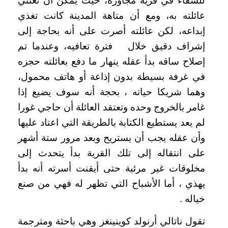
للشفاء في قرية مجاورة، حيث يمكن أن تعتني
عائلته به، ومع أن متاهة المدينة كانت تغذي
إبداعه، لكن عائلته أصرت على أنه بحاجة إلى
إشراف دقيق خلال فترة تعافيه، وعندما تم
إصلاح ساقه بدأ عقله ينهار ما دفع بعائلته حجزه
في غرفة بسيطة بدون إذاعة أو هاتف محمول،
وهما شريكا حياته ، بحجة أنه سوف يضيع إذا
غامر بالخروج وحده وتعتقد العائلة أن حاجي غورا
لم يعد يستطيع الكتابة بالطريقة التي اعتاد عليها
وأن عقله يجب أن يستريح وبعد مرور ستة أشهر
على انتقاله إلى تلك القرية بدأ يتحدث إلى
مخلوقات غير مرئية حتى أيقنت أسرته أنه بدأ
يهذي ، أما الأشباح التي تظهر له فهي من صنع
خياله .
تقول ناتالي أرنولد كوينينغز وهي باحثة ومترجمة