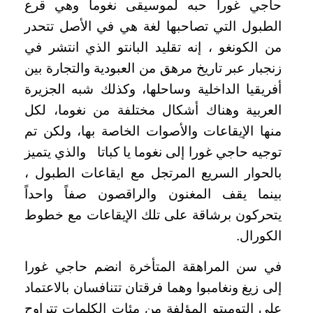
حاجي غورا حبه لموسيقى نغوما وهي قرع
الطبول التي تصاحبها لغة هي في الأصل تتحدر
من الكونغو ، إنه تقليد البانتو الذي انتشر في
زنجبار عبر تاريخ مرهق من العبودية والتجارة بين
أفريقيا الداخلية وساحلها، وكذلك شبه الجزيرة
العربية وهناك أشكال مختلفة من نغوما، لكل
منها الإيقاعات والأصوات الخاصة بها، ولكن تم
توجيه حاجي غورا إلى نغوما يا كباتا والذي يتميز
بالحوار السريع المرتجل مع ايقاعات الطبول ،
بينما يقف المغنون والراقصون صفاً واحداً
يتحركون برشاقة على تلك الإيقاعات مع خطوط
الكورال.
في سن المراهقة المتأخرة انضم حاجي غورا
إلى زيغ ونغامبوا وهما فرقتان تتنافسان بالاعتماد
على التومبتو المؤلفة من مئات الكلمات تتراوح