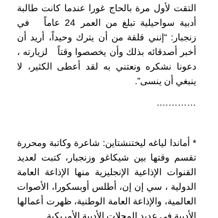
التقت لأول مرة بالحاج غورا عندما كانت طالبة
أدبية سواحيلية تبلغ من العمر 24 عاماً في
زنجبار: “إنني قلقة من أن يترك وحيداً، أريد أن
أخبر أصدقائه بذلك وأن يخصصوا وقتاً لزيارته ،
دعونا نشكره ونعتني به لقد أعطى الكثير، لا
ينبغي أن ينسى”.
………….
* أماندا لياغه ليختنشتاين: شاعرة وكاتبة ومحررة
تقسم وقتها بين شيكاغو وزنجبار، كتبت لعديد
القنوات الإذاعية الإنجليزية منها الإذاعة العامة
الدولية ، سي إن إن، أطلس أوبسكورا، الأصوات
العالمية، والإذاعة العامة الوطنية، ظهرت أعمالها
الأدبية في عديد المجلات الأدبية الأمريكية .