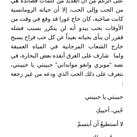
على الرغم من أن العديد من كلمات قصائده هي
من الحب وإلى الحب، إلا أن حياته الرومانسية
كانت صاخبة، كان حاج غورا قد وقع في وقت من
الأوقات بحب يبدو أنه لن يتكرر بسبب فشله
فقرر أن ينأى بحياته بعيداً عن كل حب فراح يسبح
خارج الشعاب المرجانية في المياه العميقة
ولما شارف على الغرق أنقذه بعض البحارة، في
نصه “موبزي وانغو موانداني” حبيبتي يا حبيبتي،
نتعرف على ذلك الحب الذي ودعه من غير رجعة
:
حبيبتي يا حبيبتي
حُبي، أحييكِ
لا أستطيعُ أن أبتسمْ