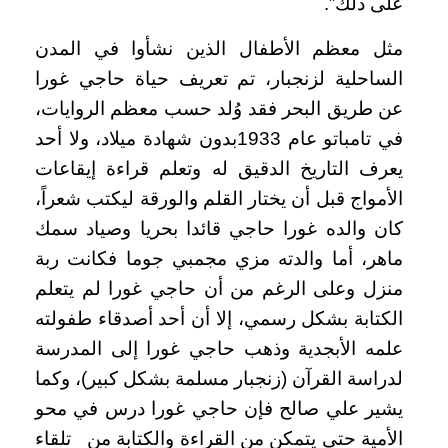
على ذلك”.
مثل معظم الأطفال الذين نشأوا في المدن
الساحلية لزنجبار، تم تعريف حياة حاجي غورا
عن طريق البحر فقد وُلد حسب معظم الروايات،
في تامباتو عام 1933بدون شهادة ميلاد، ولا أحد
يعرف التاريخ الدقيق له وتعلم قراءة إيقاعات
الأمواج قبل أن يختار القلم والورقة ليكتب شعراً،
كان والده غورا حاجي قائدا بحريا وصياد سمك
ماهر، أما والدته مزي مجمبي جوما فكانت ربة
منزل وعلى الرغم من أن حاجي غورا لم يتعلم
الكتابة بشكل رسمي، إلا أن أحد أصدقاء طفولته
علمه الأبجدية وذهب حاجي غورا إلى المدرسة
لدراسة القرآن (زنجبار مسلمة بشكل كبير)، وكما
يشير علي صالح فإن حاجي غورا درس في محو
الأمية حتى يتمكن من القراءة والكتابة من تلقاء