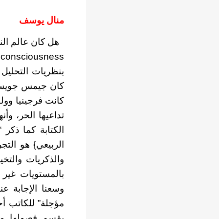
منال يوسف
بنظريات التحليل
كان جيمس جويس و
كانت فرجينيا وولف
تداعيها الحر، وأن
الكتابة كما ذكر 
الربيعي} هو التجر
والذكريات والتخي
بالمستويات غير ا
وسعنا الإجابة عن