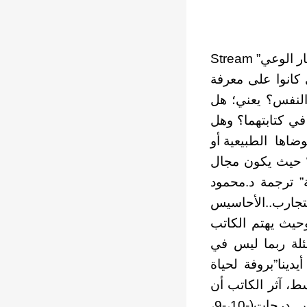
هل كان عالم النفس والفيلسوف الأمريكي “وليام جيمس” واضع مصطلح “تيار الوعي” Stream
وعي كانوا على معرفة
النفس؟ يعني؛ هل
ي كتابتهما؟ وهل
وضاها الطبيعية أو
ابة؟ حيث يكون مجال
ة” ترجمة د.محمود
التجارب..الأحاسيس
وحيث يهتم الكاتب
سئلة ربما ليس في
دينا”بروفة لحياة
حة من القطع المتوسط، آثر الكاتب أن
يقسم فصولها من تحت الصفر بعشر درجات إلى ما فوق الصفر بخمس درجات(-10،-9،