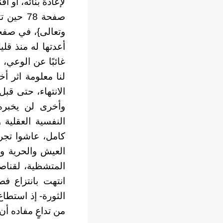
صفحة 78
أعدتها له منذ قلي
غائبًا عن الوعي،
لنا معلومة اثر أ
الانتهاء، حتى قبل
وأخرى لن يخبره ع
النفسية العقلية
العيش والحرية وا
المتشظية، لقناصة
انتهت بانتزاع ف
الثورة- إذ استطا
من تداعٍ مفاده أن