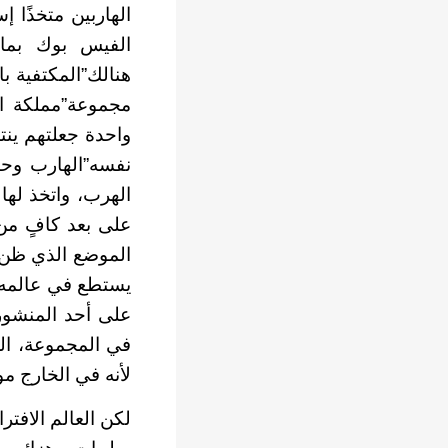
الهاربين متخذًا 
الفيس بوك بما 
هنالك”المكتفية ب
مجموعة”مملكة ال
واحدة جعلتهم ين
نفسه”الهارب وحد
الهرب، واتخذ له
على بعد كافٍ من 
الموضع الذي ظن أ
يستطع في عالمه ال
على أحد المنشور
في المجموعة، الج
لأنه في الخارج مو
لكن العالم الافتر