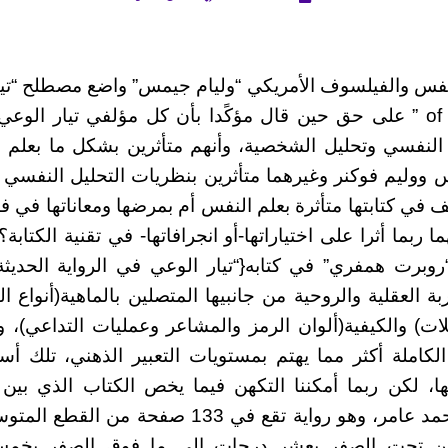
of consciousness ” على حق حين قال مؤكًدا بأن كل مؤلفي تيار ال
 النفسي وتحليل الشخصية، وأنهم متأثرين بشكل ما بعلم 
وليم فوكنر وغيرهما متأثرين بنظريات التحليل النفسي ف
 في كتابتها متأثرة بعلم النفس أم بمرضها ومعاناتها في ف
هما ربما أثرا على اختياراتها-أو انجرافاتها- في تقنية الكت
“روبرت همفري” في كتابه{“تيار الوعي في الرواية الحديث
بة العقلية والروحية من جانبيها المتصلين بالماهية(أنواع 
لات) والكيفية(ألوان الرمز والمشاعر وعمليات التداعي)، 
لكاملة أكثر مما يهتم بمستويات التعبير الذهني، تلك أ
ها، لكن ربما أمكننا التكهن فيما يخص الكتاب الذي بين أي
مؤجلة” للكاتب أحمد عامر، وهو رواية تقع في 133 صف