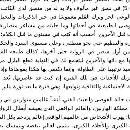
…..،صفر،+1….،+5) في نسق غير مألوف ولا بد له من منطق لدى الكا
 الوعي الحر وترك القلم مغموسًا في حبر الذكريات والتخيل
وضى الطبيعية في أحداثها وما جلبته من مشاعر متضارب
 قبل الآخرين، أحسب أنه كتب في مستوى ما قبل الكلام؛ 
ة والتنظيم على نحو منطقي، وعلى مستوى السرد والحكاية
 من أول سطر في الرواية حتى آخرها، كذلك طبيعة ال
ها مع ذاتها والآخرين ليتجمع لك في النهاية قطع البازل
عيد ترتيبها على الطاولة، وإنما تكتفي بها هكذا بفوضاها وإد
تك للأحداث في تلك الفترة إن كنت قد عاصرتها، تُعد تأ
جتماعية والثقافية وتوابعها، وهي فترة ما بعد ثورة يناير 2011 في مصر.
 حالة الفوضى والعبث الفني، أنشأ عالمين متوازيين في رو
مملكة الهاربين، والعالم الواقعي الذي يعيشه أبطال الروا
؛ يهرب الأشخاص من عالمهم الواقعي{عالم يزدحم بكل الم