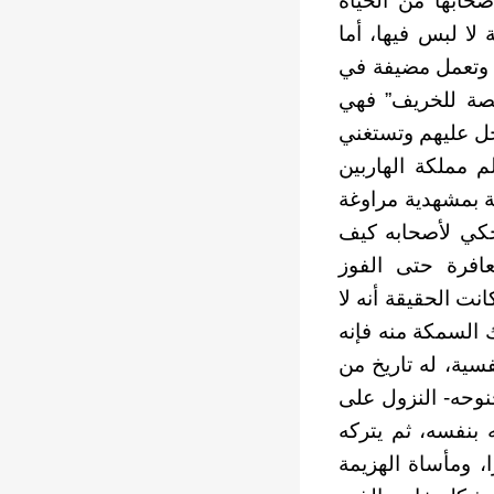
حابها من الحياة
لا لبس فيها، أما
 وتعمل مضيفة في
خلصة للخريف” فهي
خل عليهم وتستغني
 مملكة الهاربين
ة بمشهدية مراوغة
حكي لأصحابه كيف
افرة حتى الفوز
ت الحقيقة أنه لا
 السمكة منه فإنه
سية، له تاريخ من
جنوحه- النزول على
 بنفسه، ثم يتركه
، ومأساة الهزيمة