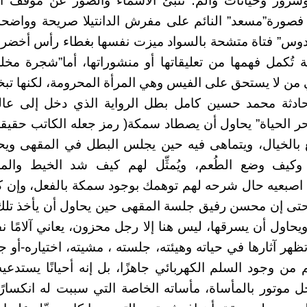
شرور وخيانات وألم؛ تنبئ الأسماء والصور عن موقف أص
 فصورة”مسعد” النائم على مفرش الدانتيلا صريحة وواضحة 
دوس” فتاة متشحة بالسواد ميزت نفسها بغطاء رأس أخضر
ة تُكمل فهمها من تعليقاتها أو منشوراتها، أما”شجرة م
من لا يستحق على الفيس وهي المرأة المحرومة، لكنها تب
ادثة محمد حسين كامل بطل الرواية الذي دخل إلى عالم
ر الحياة” يحاول أن يصطاد سمكة( رمز جعله الكاتب حقيق
قع بالخيال، ويتماهى فيه حين يجلس البطل في المقهى وي
كيف وضع الطُعم، ويُمثِّل لهم كيف شد الخيط والمع
اصبعيه حال شرحه لهم توهمك بوجود سمكة بالفعل، وإن كان
 حتى إن محسن رفيق جلسة المقهى حين يحاول أن يأخذ تلك
حاول أن يسرقها، ليس هنا إلا رجل محزون، يعاني آلامًا نف
تظهر آثارها في حياته وهيئته، جلسته ، مشيته، اختياره-أو 
من وجود السلم الكهربائي جاهزًا، بل إنه أحيانًا يستدعيه
ل موتور بالمأساة، مأساته الخاصة التي سببت له انكسارًا