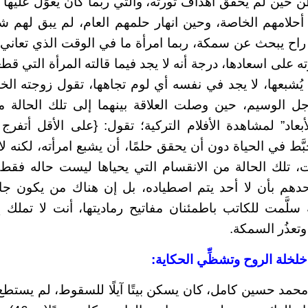
 حين لم يحقق أهداف ثورته، والتي ربما كان يعوِّل عليه
حلامهم الخاصة، وحين انهار حلمهم العام، لم يبق لهم شي
اح يبحث عن سمكة، ربما امرأة ما في الوقت الذي تعاني ف
ه على اسعادها، درجة أنه لا يجد فيما قالته المرأة التي 
 يُشبعها، لا يجد في نفسه أي لوم تجاهها، تقول زوجته الخ
ل الوسيم، حين وصلت العلاقة بينهما إلى تلك الحالة من
لأبعاد” لمشاهدة الأفلام التركية؛ تقول: {على الأقل أتف
مي}ص64، تخبَّط في الحياة دون أن يحقق حلمًا، أن يشبع امرأته، لكنه
ت، تلك الحالة من الانقسام التي يحياها ليست حاله فقط
حدهم بأن لا أحد يتم اصطياده، بل إن هناك من يكون جاه
لَّمت للكاتب باطمئنان مفاتيح رماديتها، أنت لا تملك 
وتعذُر السمكة.
لخلة الروح وتشظِّي الحكاية:
مد حسين كامل، كان يسكن بيتًا آيلًا للسقوط، لم يستطع أب