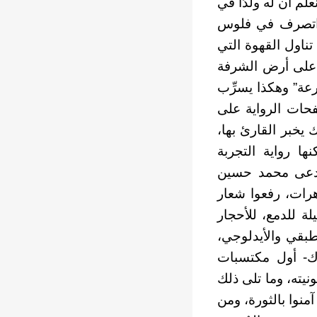
، أو اقناع الدائنين بجدولة ديونه، مات والداه وتركاه وحيدًا(ص46)، نعلم أن له ولدًا في
ت، اتصرف في فلوس
عد أن تناول القهوة التي
قط على أرض الشرفة
عة” وهكذا يسرِّب
فحات الرواية على
 يخبر القارئ بها،
ها رواية التجربة
يُدعى محمد حسين
وا في التظاهرات، رفعوا شعار
ة للدمع، للأحجار
طبقي والأيدلوجي،
رك- أول مكتسبات
يته، وما تلى ذلك
منوا بالثورة، ومن