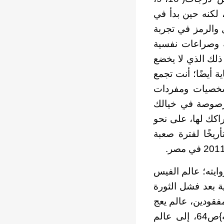
تب، لكنه حين بدأ في
 والرمز في تجربة
ة وصراعات نفسية
ذلك الذي لا يخضع
 أيضًا؛ أنت تجمع
شخصيات ومفردات
 مرصوصة في خيالك
راكك لها، على نحو
ريخًا لفترة صعبة
ايته؛ عالم الفيس
ية بعد فشل الثورة
فقودين، عالم يعج
بضحايا الشعارات الكبرى والأحلام الكبرى، ينتمي لعالم يبغضه ويتمسك به}ص64، إلى عالم