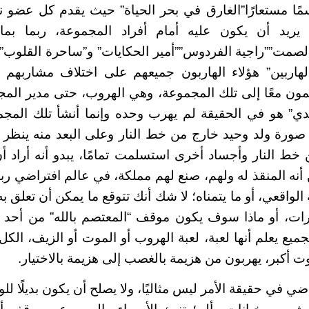
إسمًا مستعارًا”الغارق في بحر الحياة” حيث يقدم كل عض
يريد أن يكون عليه أمام أفراد المجموعة، ربما بما
الصمت””راجية الفردوس””أمير الحكايات” و”ساحرة القلوب
هاربين” هؤلاء الهاربون جميعهم على اختلاف مشاربهم 
تمون معًا إلى تلك المجموعة، وهي الهروب، حتى مدير ال
ي” هو في الحقيقة لم يهرب وحده وإنما أنشأ تلك المجم
ا صورة ولد وحيد خارج من خط النار وعلى البعد منه ينظ
خط النار وأجساد أخرى استسلمت تمامًا، يبدو أنه أراد 
نه المنقذ له ولهم، صنع لهم مملكة، في عالم افتراضي ربم
واقعي، أو ما يتمناه؛ لا شك أنك تتوقع ما يمكن أن تعلق ب
ات، أو ماذا سوف يكون موقف “المعتصم بالله” من أحد ا
ميع يعلم أنها لعبة، لعبة الهروب أو الموت أو الزيف، الك
ت أكبر، يهربون من هزيمة بالغصب إلى هزيمة بالاختيار.
اضي في حقيقة الأمر ليس مثاليًا، ولا يصلح أن يكون بديلًا لل