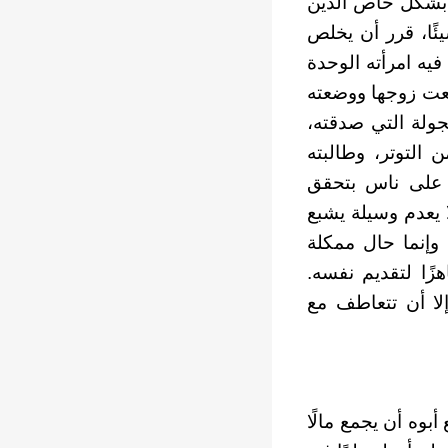
ا بشكل خاص الذين
ئًا، قرر أن يخلص
يه امرأته الوحدة
قطعت زوجها ووضعته
جولة التي صدقته،
 التوتر، وطالبته
رج على ناس بتحقق
 لا يعدم وسيلة يشبع
 وإنما حال ممكلة
زًا لتقديم نفسه.
إلا أن تتعاطف مع
وه أن يجمع مالًا