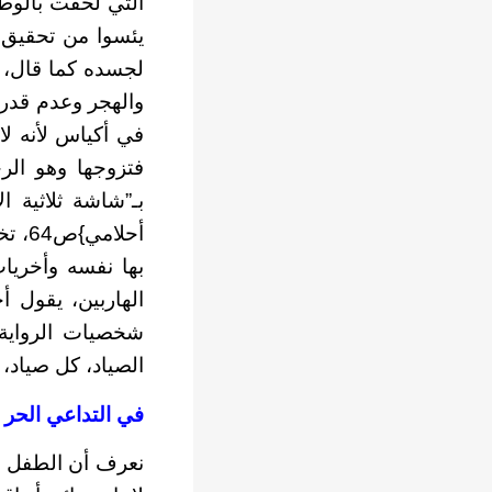
التي لحقت بالوطن
يئسوا من تحقيق أ
لجسده كما قال، ر
والهجر وعدم قدرت
في أكياس لأنه لا
فتزوجها وهو الرج
بـ”شاشة ثلاثية ا
أحلا
بها نفسه وأخريا
الهاربين، يقول أ
شخصيات الرواية س
الصياد، كل صياد، 
في التداعي الحر خ
نعرف أن الطفل مح