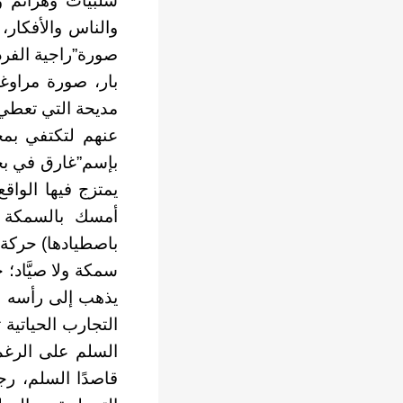
سلبيات وهزائم و
والناس والأفكار،
صورة”راجية الفر
بار، صورة مراوغ
مديحة التي تعطي 
عنهم لتكتفي بمح
بإسم”غارق في بح
يمتزج فيها الوا
أمسك بالسمكة و
باصطيادها) حركة 
سمكة ولا صيَّاد؛
يذهب إلى رأسه وي
التجارب الحياتية 
السلم على الرغم 
قاصدًا السلم، رج