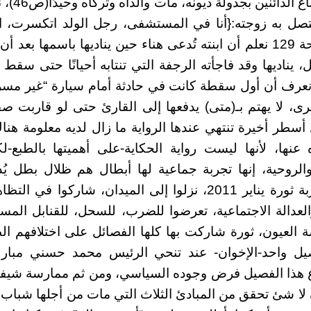
لإعادة بنائه
 حين تتصل به زوجته:{أنا في المستشفى، رجل الولد اتكسر
وتعالى}، في صفحة 129 نعلم أن ابنته تُدعى هناء حين يناديها باسمها ب
ل، يناديها وقد فاجأته الرجفة التي تنتابه أحيانًا حتى س
 نعرف أن أول سقطة كانت في حادثة أمام سيارة “غير مسر
خرى، لا يهتم بـ(متى) يدفعها إلى القارئ حتى لو قاربت ص
 أسطر أخيرة تنتهي عندها الرواية ما زال لديه معلومة هناك
نها، لأنها ليست رواية الحكاية-على أهميتها بالطبع-لكن
 والروحية، إنها تجربة جماعية لها أبطال هم ظلال بطل 
كامل، عاشوا تجربة ثورة يناير 2011، نزلوا إلى الميدان، شارك
لعدالة الاجتماعية، تعرضوا للضرب، للسحل، للقنابل المسيل
 العيون، ثورة شاركت بها كلها الفصائل على اختلافهم ال
صيل واحد-الإخوان- عند تنحي الرئيس محمد حسني مبا
ع هذا الفصيل فرض وجوده السياسي، ومن ثم ممارسة شيفون
 لا شئ تحقق من المبادئ الثلاث التي مات من أجلها شباب آ