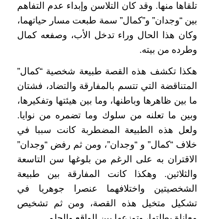
تلقاها منها. وقد كان التلاسن وإبداء عدم التفاهم
بين “وجدان” و”كمال” سمة طبعت مسار حياتهما،
وكان هذا الحال وراء تدخل الأب، وصفعه كمال
وطرده من بيته.
هكذا تكشف هذه القصة طبيعة شخصية “كمال”
المتناقضة التي تتسم بالمفارقة والتضاد، فشتان
ما بين ظاهرها وباطنها، وما بين هيئتها وتفكيرها،
وبين ما تعلنه من سلوك وما تضمره من نوايا.
ولعل هذه الطبيعة المضطربة كانت سببا في
خلاف “كمال” و “وجدان”، ومن ثم رفض “وجدان”
الاقتران به على الرغم من بلوغها سن التاسعة
والثلاثين. وهكذا كانت المفارقة بين طبيعة
الشخصيتين واختلافهما عنصرا جوهريا في
تشكيل متخيل هذه القصة، ومن ثم تشخيص
معاناة بطلتها، وتوزعها بين الواقع والحلم.