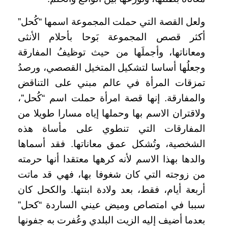
ولعل القصة التي حملت المجموعة اسمها “كُحل”
أكثر قصص المجموعة بَوحا بأحلام الأنثى
ومعاناتها، وأجملَها من حيث توظيفُ المفارقة
وجعلُها أساسا لتشكيل المتخيل القصصي، ورصدُ
تمزقات المرأة في عالم مبني على التناقض
والمفارقة. إنها قصة امرأة حملت اسم “كُحل”،
ولاقتران الاسم بها وحملها إياه مسارا طويلا من
المفارقات التي تنطوي على مأساة هذه
الشخصية، وتُشكل عمق معاناتها. فقد أسماها
والدها بهذا الاسم لأنه كرهها معتقدا أنها حرمته
من زوجته التي كان شغوفا بها، فهي قد ماتت
أربعة أيام، فقط، بعد ولادة ابنتها. والكحل كان
سببا في امتصاص وميض عيني الساردة “كحل”
بعدما أضيف إليه الزيت البلدي وعُفرت به جفونها