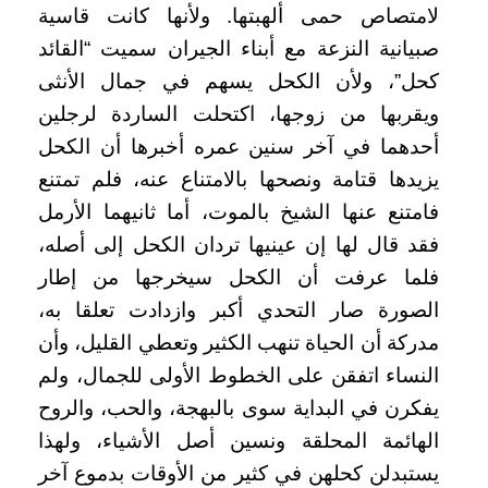
لامتصاص حمى ألهبتها. ولأنها كانت قاسية
صبيانية النزعة مع أبناء الجيران سميت “القائد
كحل”، ولأن الكحل يسهم في جمال الأنثى
ويقربها من زوجها، اكتحلت الساردة لرجلين
أحدهما في آخر سنين عمره أخبرها أن الكحل
يزيدها قتامة ونصحها بالامتناع عنه، فلم تمتنع
فامتنع عنها الشيخ بالموت، أما ثانيهما الأرمل
فقد قال لها إن عينيها تردان الكحل إلى أصله،
فلما عرفت أن الكحل سيخرجها من إطار
الصورة صار التحدي أكبر وازدادت تعلقا به،
مدركة أن الحياة تنهب الكثير وتعطي القليل، وأن
النساء اتفقن على الخطوط الأولى للجمال، ولم
يفكرن في البداية سوى بالبهجة، والحب، والروح
الهائمة المحلقة ونسين أصل الأشياء، ولهذا
يستبدلن كحلهن في كثير من الأوقات بدموع آخر