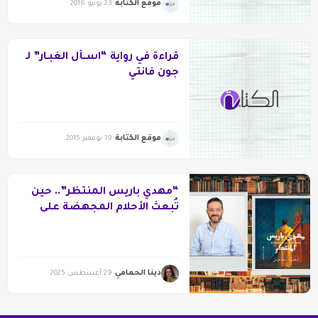
موقع الكتابة
23 يونيو 2016
قراءة في رواية “اســأل الغبـار” لـ
جون فانتي
موقع الكتابة
19 نوفمبر 2015
“مهدي باريس المنتظر”.. حين
تُبعث الأحلام المجهضة على
رفات الواقع
دينا الحمامي
29 أغسطس 2025