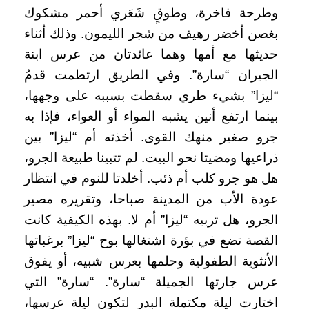
وطرحة فاخرة، وطوقٍ شَعَري أحمر مشكوك
بغصن أخضر رهيف من شجر الليمون. وذلك أثناء
حديثها مع أمها وهما عائدتان من عرس ابنة
الجيران “سارة”. وفي الطريق ارتطمت قدمُ
“ليزا” بشيء طري سقطت بسببه على وجهها،
بينما ارتفع أنين يشبه المواء أو العواء، فإذا به
جرو صغير منهك القوى. أخذته أم “ليزا” بين
ذراعيها ومضيتا نحو البيت. لم تتبينا طبيعة الجرو،
هل هو جرو كلب أم ذئب. أخلدتا للنوم في انتظار
عودة الأب من المدينة صباحا، وتقريره مصير
الجرو، هل تربيه “ليزا” أم لا. بهذه الكيفية كانت
القصة تضع في بؤرة اشتغالها بوح “ليزا” برغباتها
الأنثوية الطفولية وحلمها بعرس شبيه، أو يفوق
عرس جارتها الجميلة “سارة”. “سارة” التي
اختارت ليلة مكتملة البدر لتكون ليلة عرسها،