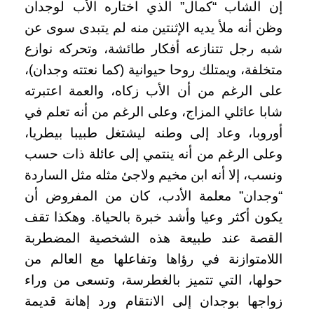
إن الشاب “كمال” الذي اختاره الأب لوجدان
وظن أنه ملأ يديه الإثنتين منه لم يتبدى سوى عن
شبه رجل تتنازعه أفكار طائشة، وتحركه نوازع
متخلفة، ويمتلك روحا حيوانية (كما نعتته وجدان)،
على الرغم من أن الأب زكاه، والعمة اعتبرته
شابا عائلي المزاج، وعلى الرغم من أنه تعلم في
أوروبا، وعاد إلى وطنه ليشتغل طبيبا بيطريا،
وعلى الرغم من أنه ينتمي إلى عائلة ذات حسب
ونسب، إلا أنه ابن مخيم ولاجئ مثله مثل الساردة
“وجدان” معلمة الأدب، كان من المفروض أن
يكون أكثر وعيا وأشد خبرة بالحياة. وهكذا تقف
القصة عند طبيعة هذه الشخصية المضطربة
اللامتوازنة في رؤاها وتفاعلها مع العالم من
حولها، التي تتميز بالغطرسة، وتسعى من وراء
زواجها بوجدان إلى الانتقام ورد إهانة قديمة