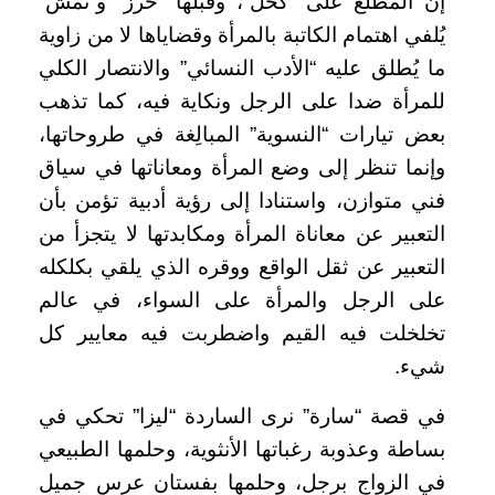
إن المطلع على “كُحل”، وقبلها “خرز” و”نمش”
يُلفي اهتمام الكاتبة بالمرأة وقضاياها لا من زاوية
ما يُطلق عليه “الأدب النسائي” والانتصار الكلي
للمرأة ضدا على الرجل ونكاية فيه، كما تذهب
بعض تيارات “النسوية” المبالِغة في طروحاتها،
وإنما تنظر إلى وضع المرأة ومعاناتها في سياق
فني متوازن، واستنادا إلى رؤية أدبية تؤمن بأن
التعبير عن معاناة المرأة ومكابدتها لا يتجزأ من
التعبير عن ثقل الواقع ووقره الذي يلقي بكلكله
على الرجل والمرأة على السواء، في عالم
تخلخلت فيه القيم واضطربت فيه معايير كل
شيء.
في قصة “سارة” نرى الساردة “ليزا” تحكي في
بساطة وعذوبة رغباتها الأنثوية، وحلمها الطبيعي
في الزواج برجل، وحلمها بفستان عرس جميل