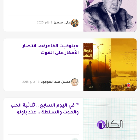
علي حسن
3 يناير 2025
«بتوقيت القاهرة».. انتصار
الأفكار على الموت
حسن عبد الموجود
18 مايو 2015
” في اليوم السابع .. ثلاثية الحب
والموت والسلطة .. عند باولو
كويلو