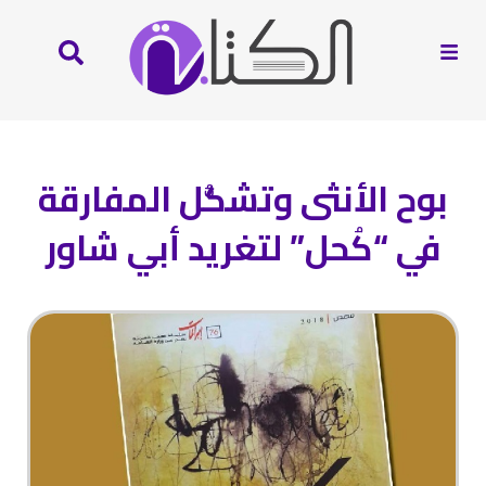
بوح الأنثى وتشكُّل المفارقة
في “كُحل” لتغريد أبي شاور