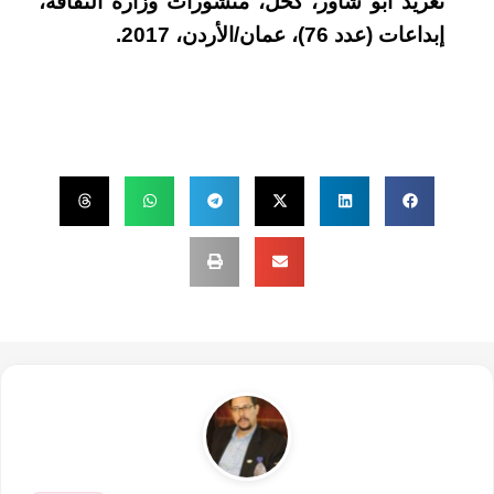
تغريد أبو شاور، كحل، منشورات وزارة الثقافة،
إبداعات (عدد 76)، عمان/الأردن، 2017.