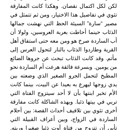
لكن لكل اكتمال نقصان. وهكذا كانت المفارقة
تثوي في تفاصيل هذا الاختيار، ومن ثم تتمثل في
مصير “سارة” السيئة الحظ التي نهشت جمالها
الذئاب حينما أحاطت بعربة العروسين، ولولا أن
أب الساردة صرخ هو ومن معه حتى استفاق أهل
القرية وطاردوا الذئاب بالنار لتحول العرس إلى
مأتم. وقد كانت الذئاب تبحث عن جروها الضائع
من يومين. وبسرعة فائقة هرعت أم الساردة نحو
المطبخ لتحمل الجرو الصغير الذي وضعته بين
يدي زوجها ليهرع به بعيدا عن البيت، بينما كانت
الأم تخبر ابنتها بأن لا أحد سيتزوج الفتاة التي
تربي في بيتها ذئبا. وبهذه الشاكلة كانت مفارقة
أخرى تثوي بين تلافيف أحداث القصة: بين أحلام
الساردة في الزواج، وبين أعراف القبيلة التي
تأبى أن تتزوج من فتاة آوت ذئبا صغيرا وربته.