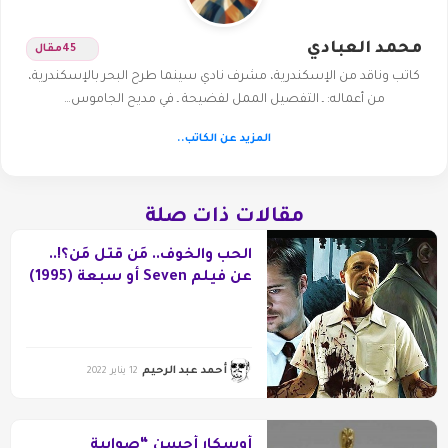
محمد العبادي
45
مقال
كاتب وناقد من الإسكندرية، مشرف نادي سينما طرح البحر بالإسكندرية،
من أعماله: ـ التفصيل الممل لفضيحة ـ في مديح الجاموس…
المزيد عن الكاتب..
مقالات ذات صلة
الحب والخوف.. مَن قتل مَن؟!..
عن فيلم Seven أو سبعة (1995)
أحمد عبد الرحيم
12 يناير 2022
أوسكار أحسن “صوابية