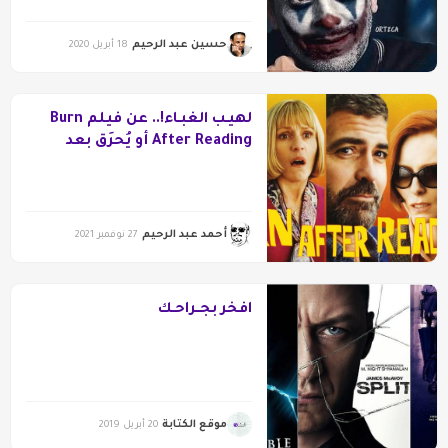
حسين عبد الرحيم
18 أبريل 2020
لهيـب الغبـاء!.. عن فيلم Burn
After Reading أو يُحرَق بعد
القراءة (2008)
أحمد عبد الرحيم
27 نوفمبر 2021
افخر بجــراحـك
موقع الكتابة
20 أبريل 2019