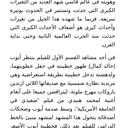
وهويته في عالم قاسي شهد العديد من التغيرات
الكبرى التي حدثت وتستمر في الحدوث بوتيرة
سريعة، فربما ما شهده هذا الجيل من تغيرات
وأحداث كبرى هو أضعاف الأحداث الكبرى التي
حدثت منذ الحرب العالمية الثانية وحتى بداية
القرن.
في أحد مشاهد القسم الأول للفيلم ينتظر أيوب
(خالد كمال) ظهور خطيبته في حفل خطوبتهما،
ولدهشته تدخل خطيبته بطريقة استعراضية وهي
مرتدية نظارة شمسية مع صديقاتها اللائي ارتدين
باروكات مهرج ملونة، ليتراقصن جميعا على أنغام
أغنية لمحمد هنيدي من فيلم “صعيدي في
الجامعة الأمريكية”، وسط صدمة أيوب وضحكات
أصدقائه يتحول هذا المشهد لمشهد منبئ بالخط
الدرامي للفيلم بعد ذلك، فخطيبة أيوب الأصغر