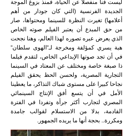
ليست فنا منفصلا عن الحياة، فمنذ بزوغ الموجة
الجديدة الفرنسية (التي كان جودار من أهم
أعلامها) تغيرت النظرة للسينما ومحتواها، صار
من حق المبدع أن يعتبر الفيلم صوته الخاص
الذي يعرض عبره تصوره لهذا العالم، وهنا نجحت
هبة يسري كمؤلفة ومخرجة لـ”الهوى سلطان”
في أن تجد صوتها الإبداعي الخاص، لتقدم فيلما
ذا صبغة خاصة ومختلف عن المعتاد في السينما
التجارية المصرية، ولحسن الحظ يحقق الفيلم
نجاحا كبيرا على مستوى شباك التذاكر، ما يعطينا
الأمل في أن يتسع أفق الإنتاج السينمائي
المصري لتجارب أكثر جرأة وتفردا في الفترة
القادمة، بدلا من الاستسلام لقوالب جامدة
ومكررة.. بحجة أنها ما يريده الجمهور.