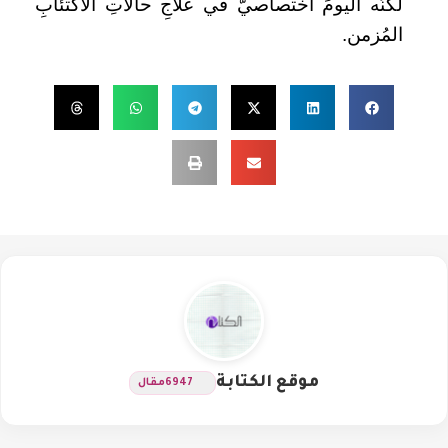
لكنّه اليومَ اختصاصيٌّ في علاجِ حالاتِ الاكتئابِ
المُزمن.
موقع الكتابة
6947
مقال