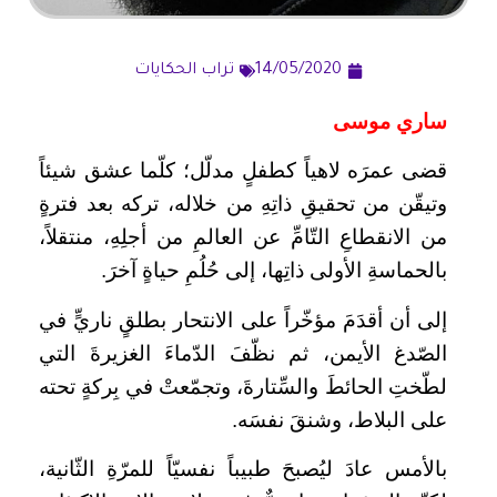
14/05/2020
تراب الحكايات
ساري موسى
قضى عمرَه لاهياً كطفلٍ مدلّل؛ كلّما عشق شيئاً
وتيقّن من تحقيقِ ذاتِهِ من خلاله، تركه بعد فترةٍ
من الانقطاعِ التّامِّ عن العالمِ من أجلِهِ، منتقلاً،
بالحماسةِ الأولى ذاتِها، إلى حُلُمِ حياةٍ آخرَ.
إلى أن أقدَمَ مؤخّراً على الانتحار بطلقٍ ناريٍّ في
الصّدغ الأيمن، ثم نظّفَ الدّماءَ الغزيرةَ التي
لطّختِ الحائطَ والسِّتارةَ، وتجمّعتْ في بِركةٍ تحته
على البلاط، وشنقَ نفسَه.
بالأمس عادَ ليُصبحَ طبيباً نفسيّاً للمرّةِ الثّانية،