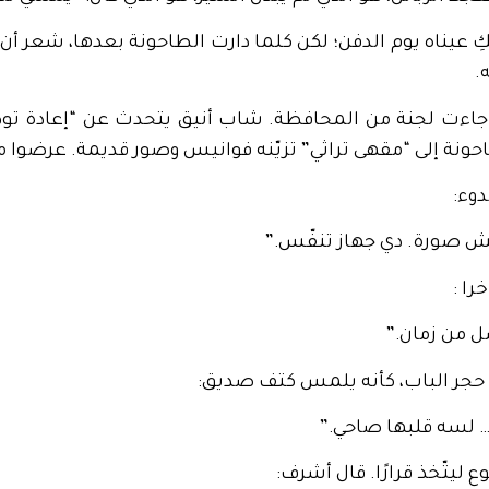
بكِ عيناه يوم الدفن؛ لكن كلما دارت الطاحونة بعدها، شعر أن
.
 جاءت لجنة من المحافظة. شاب أنيق يتحدث عن “إعادة تو
ونة إلى “مقهى تراثي” تزيّنه فوانيس وصور قديمة. عرضوا مبل
دوء:
يش صورة. دي جهاز تنفّس.”
ا :
ل من زمان.”
ى حجر الباب، كأنه يلمس كتف صديق:
 لسه قلبها صاحي.”
ليتّخذ قرارًا. قال أشرف: