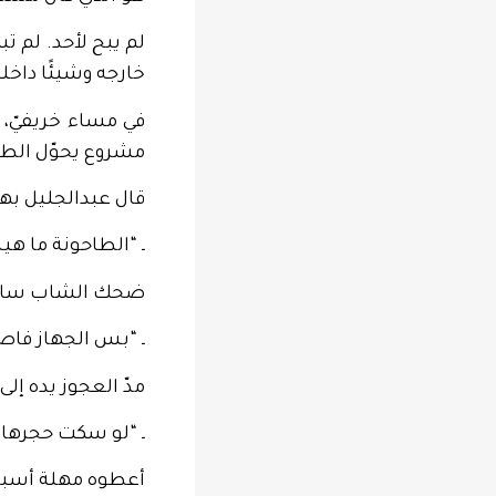
لم يبح لأحد. لم ت
خارجه وشيئًا داخله
في مساء خريفيّ،
مشروع يحوّل الطاح
قال عبدالجليل به
ـ “الطاحونة ما ه
ضحك الشاب ساخر
ـ “بس الجهاز فاص
مدّ العجوز يده إل
ـ “لو سكت حجرها…
أعطوه مهلة أسبوع 