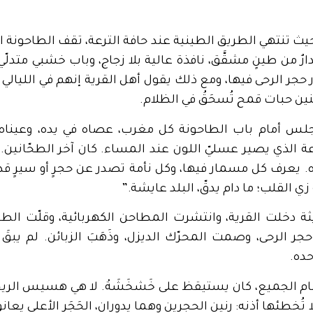
حيث تنتهي الطريق الطينية عند حافة الترعة، تقف الطاحونة ال
. جدارٌ من طينٍ مشقَّق، نافذة عالية بلا زجاج، وباب خشبي متد
 حجر الرحى فيها، ومع ذلك يقول أهل القرية إنهم في الليا
 حنين حبات قمح تُسحَقُ في الظلام.
جلس أمام باب الطاحونة كل مغرب، عصاه في يده، وعيناه 
عة الذي يصير عسليّ اللون عند المساء. كان آخر الطحّانين
ه. يعرف كل مسمار فيها، وكل نأمة تصدر عن حجرٍ أو سيرٍ ق
ي القلب؛ ما دام يدقّ، البلد عايشة.”
ثة دخلت القرية، وانتشرت المطاحن الكهربائية، وقلّت الطوا
 الرحى، وصمت المحرّك الديزل، وذَهَبَ الزبائن. لم يبق
ده.
نام الجميع، كان يستيقظ على خَشخَشَةْ. لا هي هسيس الريح
 تُخطئها أذنه: رنين الحجرين وهما يدوران، الحَجَر الأعلى يعا