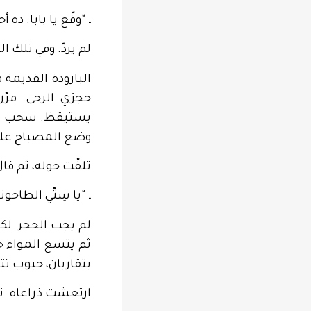
ـ “وقّع يا بابا. ده
لم يردّ. وفي تلك ا
البارودة القديمة 
حجرَي الرحى. مر
يستيقظ. سحب ذراع
وضع المصباح عل
تلفّت حوله، ثم ق
ـ “يا سِتّي الطاح
لم يجب الحجر. لكن
ثم يتسع المواء حتى
يتقاربان، حبوب ت
ارتعشت ذراعاه. نه