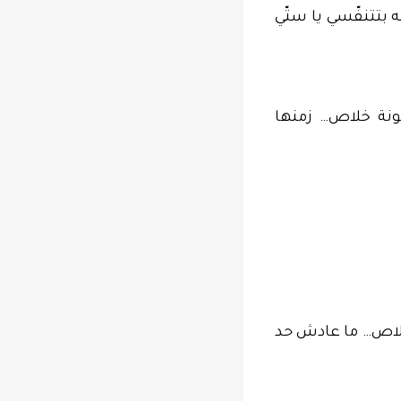
ه بتتنفّسي يا ستّي
ونة خلاص… زمنها
 خلاص… ما عادش حد