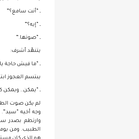
ـ “أنت سامع؟”
ـ “إيه؟”
ـ “صوتها.”
يتنهّد أشرف:
ـ “ما فيش حاجة يا 
يبتسم العجوز اب
ـ “يمكن… ويمكن ك
لم يكن صوت الطاح
وجه أخيه “سيد”. 
وارتطم بصدر سي
الطبيب. ومن يومها
هو الذي كان مستعج