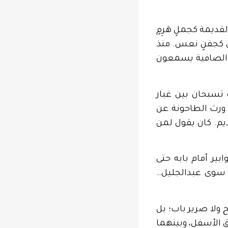
قديمة كجملٍ هَرِمٍ
لّي كجفنٍ نعس. منذ
لي الصافية يسمعون
تسبحان بين غبار
. ورث الطاحونة عن
ديم. كان يقول لمن
بير أمام بابه حتى
َ سوى عبدالجليل…
 ولا صرير باب؛ بل
نق الأسفل، وبينهما