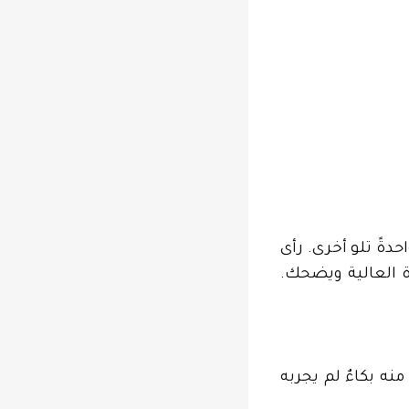
دةً تلو أخرى. رأى
ة العالية ويضحك.
نه بكاءٌ لم يجربه