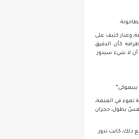
لطاحونة.
ة، وغبار كثيف على
رافه كأن الدقيق
أن لا شيء سيدور.
 يبيعوكى”
ة تموء في العتمة،
، نفسٌ يطول، حجران
 ذلك، كانت تدور.