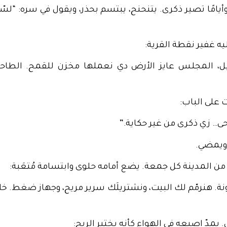
وأيامًا تصير ذكرى. يتنحنح، يبتسم بحذر، ويقول في سره: “لسّ
ليه غفير نقطة القرية:
ليل، المجلس عايز الأرض دي نعملها مخزن للقمح. الطاح
ت على الباب:
حى… زي ذكرى من غير حكاية.”
 ويمضي.
من المدينة كل جمعة. يضع أمامه حلوى وابتسامة مُتعَبة:
احونة. هنرمّم لك البيت، ونشتريلَك سرير مريح، وجهاز ضغط.
مدّ إصبعه في الهواء كأنه يختبر الريح: