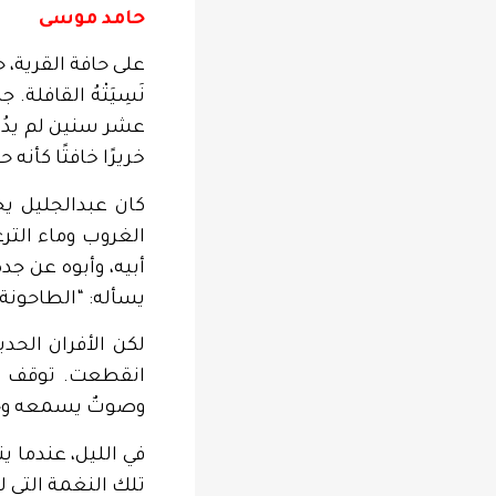
حامد موسى
على حافة القرية، 
نَسِيَتْهُ القافلة
عشر سنين لم يدُر
خريرًا خافتًا كأنه
كان عبدالجليل ي
الغروب وماء التر
أبيه، وأبوه عن جد
يسأله: “الطاحونة ز
لكن الأفران الحدي
انقطعت. توقف حجر
وصوتٌ يسمعه وح
في الليل، عندما ي
تلك النغمة التي لا