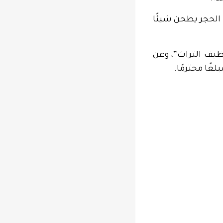
 الحجر يطحن شيئًا
ظيف التراث”، وعن
غًا محترمًا.