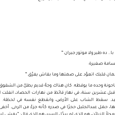
با… ده طير ولا موتور جيران.”
تسامة صغيرة:
مان قلبك اتعوّد على صمتها وما بقاش يفرّق.”
ونة وحده ما يوقظه. كان هناك وجهٌ قديم يطلّ من الشقوق 
قبل عشرين سنة، في نهار قائظ من نهارات الحصاد، انفلت ا
د. سقط الشاب على الأرض، وانقطع نفسه في لحظة. 
، حمل عبدالجليل حجرًا في صدره كأنه جزءٌ من الرحى. أخفى
لاً الزبائن، هو الذي لم يبدّل السير، هو الذي قال: “يمشي ل