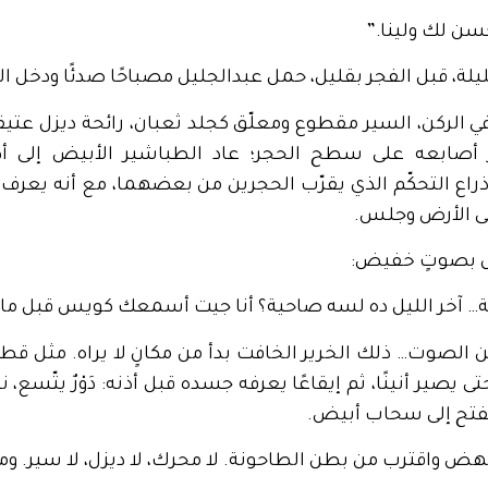
 أحسن لك ولينا.”
لليلة، قبل الفجر بقليل، حمل عبدالجليل مصباحًا صدئًا ودخل ا
في الركن، السير مقطوع ومعلّق كجلد ثعبان، رائحة ديزل عتيق
ّر أصابعه على سطح الحجر؛ عاد الطباشير الأبيض إلى أط
 التحكّم الذي يقرّب الحجرين من بعضهما، مع أنه يعرف 
ى الأرض وجلس.
ال بصوتٍ خفيض:
ونة… آخر الليل ده لسه صاحية؟ أنا جيت أسمعك كويس قبل ما
 الصوت… ذلك الخرير الخافت بدأ من مكانٍ لا يراه. مثل قط
 يصير أنينًا، ثم إيقاعًا يعرفه جسده قبل أذنه: دَوْرٌ يتّسع
تفتح إلى سحاب أبيض.
ض واقترب من بطن الطاحونة. لا محرك، لا ديزل، لا سير. ومع