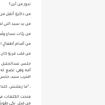
تدور من أين؟
من ذاكرةٍ أثقل من 
من يد سيد التي ل
من رئات نساءٍ وقَ
من أقدام أطفالٍ 
من قلب قريةٍ كان 
جلس عبدالجليل وأس
أمه وهي تضع له ك
اقترب سيد، جلس ب
ـ “ما زعلتش. كلنا 
فتحت الكلمات في ص
من قبل. بكى طويلًا