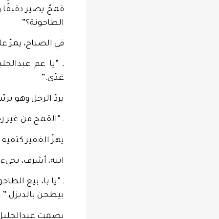
قمحٌ يصير دقيقًا 
الطاحونة؟”
في الصباح، يمرّ ع
ـ “يا عم عبدالج
عَدّى.”
يردّ الرجل وهو يربّ
ـ “القمح من غير ر
يهزّ الغفير كتفيه
ابنه، أشرف، يجيء 
ـ “يا با، بيع الط
بيطحن بالديزل.”
يصمت عبدالجليل. ي