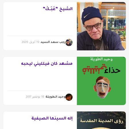
الشيخ “عَبَــكْ”
رجب سعد السيد
19 أبريل 2026
مشهد كان فيلليني ليحبه
وحيد الطويلة
18 نوفمبر 2017
إله السينما الصيفية